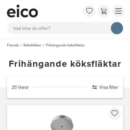
OM 
Sök
FAQ
KAT
Försida
Köksfläktar
Frihängande köksfläktar
BOK
INS
Frihängande köksfläktar
25 Varor
Visa filter