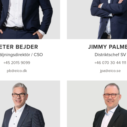
ETER BEJDER
JIMMY PALM
äljningsdirektör / CSO
Distriktschef SV
+45 2015 9099
+46 070 30 44 111
pb@eico.dk
jpa@eico.se