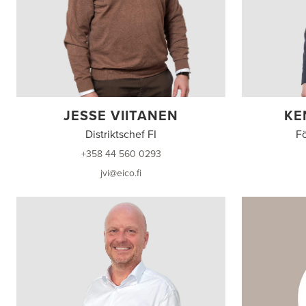
JESSE VIITANEN
KE
Distriktschef FI
Fö
+358 44 560 0293
jvi@eico.fi