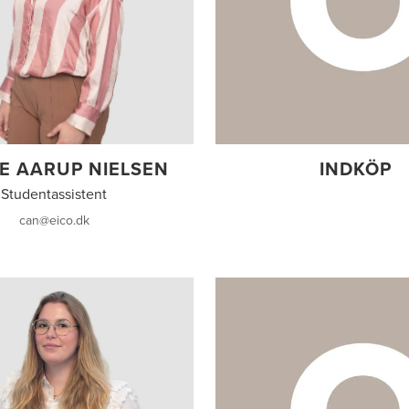
IE AARUP NIELSEN
INDKÖP
Studentassistent
can@eico.dk