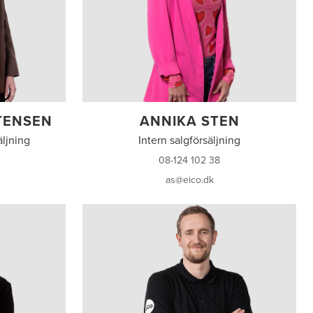
TENSEN
ANNIKA STEN
äljning
Intern salgförsäljning
08-124 102 38
as@eico.dk