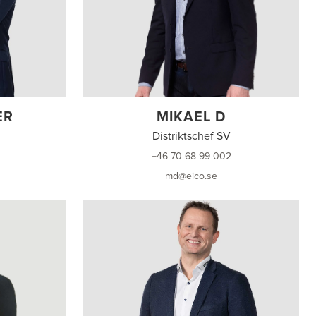
ER
MIKAEL D
Distriktschef SV
+46 70 68 99 002
md@eico.se