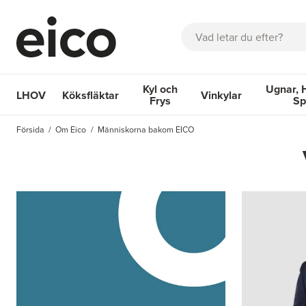
Sök
Kyl och
Ugnar, 
LHOV
Köksfläktar
Vinkylar
Frys
Sp
OM EICO
FAQ
KATALOGER
BOKA SERVICE
INSPIRA
Försida
Om Eico
Människorna bakom EICO
Köksfläktar
Kyl och Frys
Vinkylar
Ugnar, Hä