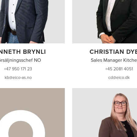
NNETH BRYNLI
CHRISTIAN DY
rsäljningsschef NO
Sales Manager Kitch
+47 950 171 23
+45 2081 4051
kb@eico-as.no
cd@eico.dk