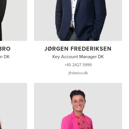
BRO
JØRGEN FREDERIKSEN
en DK
Key Account Manager DK
+45 2427 3999
jfr@eico.dk