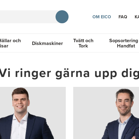
OM EICO
FAQ
K
Hällar och
Tvätt och
Sopsortering
Diskmaskiner
isar
Tork
Handfat
TION
llar och Spisar
Diskmaskiner
Tvätt och Tork
Sopsortering &
Vi ringer gärna upp di