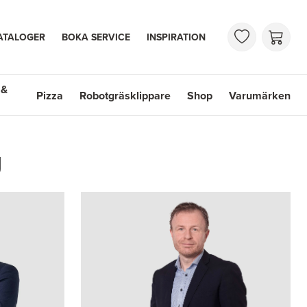
ATALOGER
BOKA SERVICE
INSPIRATION
 &
Pizza
Robotgräsklippare
Shop
Varumärken
 Handfat
Shop
Varumärken
g