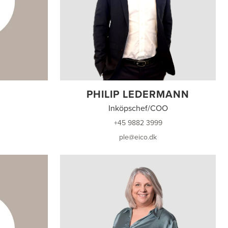
PHILIP LEDERMANN
Inköpschef/COO
+45 9882 3999
ple@eico.dk