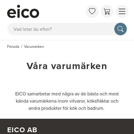
OM 
Sök
FAQ
KAT
Försida
Varumärken
BOK
INS
Våra varumärken
EICO samarbetar med några av de bästa och mest
kända varumärkena inom vitvaror, köksfläktar och
andra produkter för kök och badrum.
EICO AB