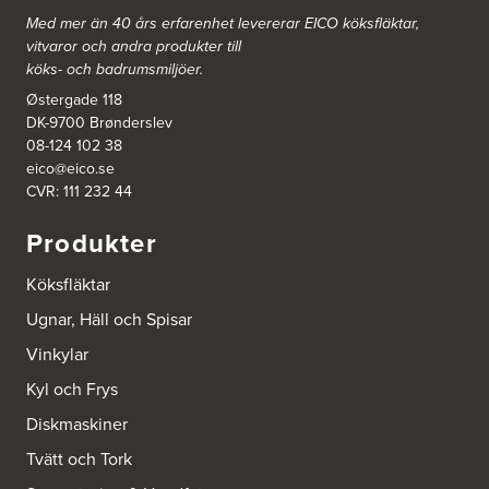
Med mer än 40 års erfarenhet levererar EICO köksfläktar,
vitvaror och andra produkter till
köks- och badrumsmiljöer.
Østergade 118
DK-9700 Brønderslev
08-124 102 38
eico@eico.se
CVR: 111 232 44
Produkter
Köksfläktar
Ugnar, Häll och Spisar
Vinkylar
Kyl och Frys
Diskmaskiner
Tvätt och Tork