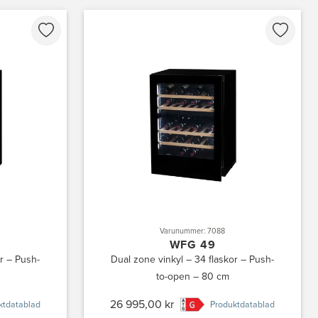
Varunummer: 7088
WFG 49
or – Push-
Dual zone vinkyl – 34 flaskor – Push-
to-open – 80 cm
26 995,00 kr
ktdatablad
Produktdatablad