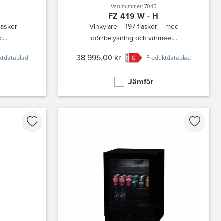
Varunummer: 7045
FZ 419 W - H
laskor –
Vinkylare – 197 flaskor – med
...
dörrbelysning och värmeel...
38 995,00 kr
ktdatablad
Produktdatablad
Jämför