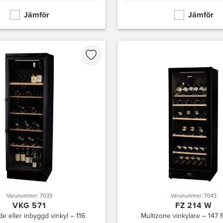
Jämför
Jämför
Varunummer: 7033
Varunummer: 7043
VKG 571
FZ 214 W
de eller inbyggd vinkyl – 116
Multizone vinkylare – 147 f