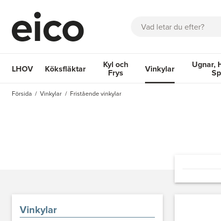
Sök
Kyl och
Ugnar, 
LHOV
Köksfläktar
Vinkylar
Frys
Sp
OM EICO
FAQ
KATALOGER
BOKA SERVICE
INSPIRA
Försida
Vinkylar
Fristående vinkylar
Köksfläktar
Kyl och Frys
Vinkylar
Ugnar, Hä
Vinkylar