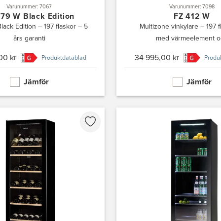
Varunummer: 7067
Varunummer: 7098
379 W Black Edition
FZ 412 W
lack Edition – 197 flaskor – 5
Multizone vinkylare – 197 f
års garanti
med värmeelement oc
00 kr
34 995,00 kr
Produktdatablad
Produ
Jämför
Jämför