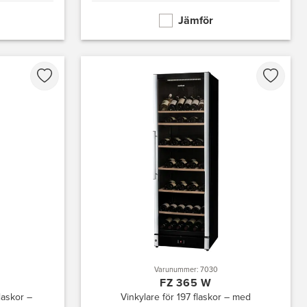
Jämför
Varunummer: 7030
FZ 365 W
laskor –
Vinkylare för 197 flaskor – med