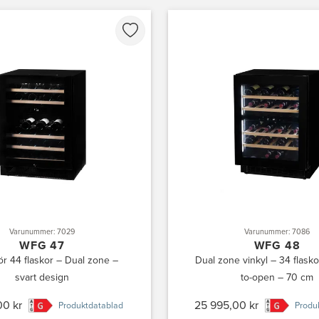
Varunummer: 7029
Varunummer: 7086
WFG 47
WFG 48
för 44 flaskor – Dual zone –
Dual zone vinkyl – 34 flask
svart design
to-open – 70 cm
00 kr
25 995,00 kr
Produktdatablad
Produ