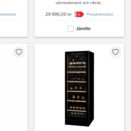
t
värmeelement och vibrat...
29 995,00 kr
tdatablad
Produktdatablad
Jämför