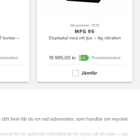
Varunummer: 7070
MFG 95
7 burkar –
Displaykyl med vitt ljus – låg vibration
19 995,00 kr
ktdatablad
Produktdatablad
Jämför
 i ditt hem får du en rad sidovinster, som handlar om mycket
nat till ett optimalt mikroklimat för vinet, så att man – om