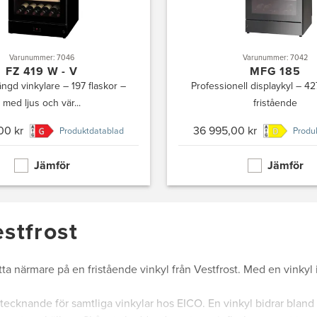
Varunummer: 7046
Varunummer: 7042
FZ 419 W - V
MFG 185
ngd vinkylare – 197 flaskor –
Professionell displaykyl – 42
med ljus och vär...
fristående
00 kr
36 995,00 kr
Produktdatablad
Produ
Jämför
Jämför
estfrost
ta närmare på en fristående vinkyl från Vestfrost. Med en vinkyl
ecknande för samtliga vinkylar hos EICO. En vinkyl bidrar bland an