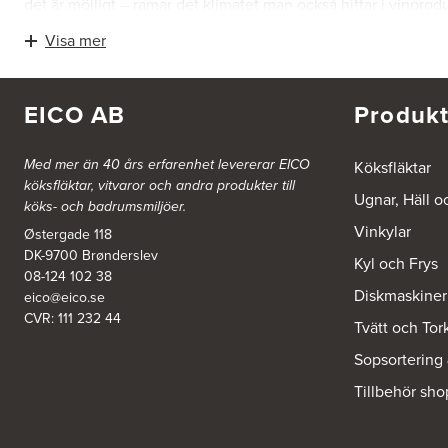
det är möjligt – ramar det klimatet man också hittar i vinpr
smakpåverkningar. Dessutom säkrar förvaringen att vinet mog
Visa mer
En fristående vinkyl säkrar också att både vitvin, rosévin och 
en vinst är det en enorm läckerhetsfaktor med en vinkyl. Den u
Hitta din favorit friståend
EICO AB
Produkt
Med alla de olika möjligheterna från Vestfrost kommer du allt
full höjd – och det finns dessutom både smala och breda vinky
Med mer än 40 års erfarenhet levererar EICO
Köksfläktar
köksfläktar, vitvaror och andra produkter till
Ugnar, Häll o
köks- och badrumsmiljöer.
Vinkylar
Østergade 118
DK-9700 Brønderslev
Kyl och Frys
08-124 102 38
Diskmaskiner
eico@eico.se
CVR: 111 232 44
Tvätt och Tor
Sopsortering
Tillbehör sho