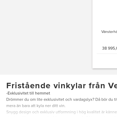
Vänsterhä
38 995,
Fristående vinkylar från V
-Exklusivitet till hemmet
Drömmer du om lite exklusivitet och vardagslyx? Då bör du tit
mera än bara att kyla ner ditt vin.
Snygg design och exklusiv utformning i hög kvalitet är kännet