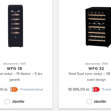
Varunummer: 7037
Varunummer: 7040
WFG 18
WFG 32
al vinkyl – 19 flaskor – 5 års
Smal Dual zone vinkyl – 38 
garanti
svart design
00 kr
18 995,00 kr
Produktdatablad
Produk
Jämför
Jämför