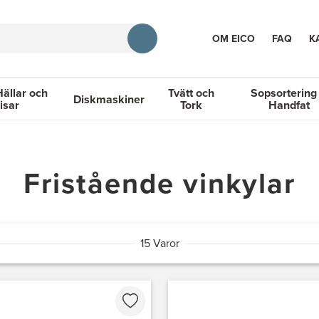
OM EICO
FAQ
K
Hällar och
Tvätt och
Sopsortering
Diskmaskiner
isar
Tork
Handfat
TION
llar och Spisar
Diskmaskiner
Tvätt och Tork
Sopsortering &
Fristående vinkylar
15 Varor