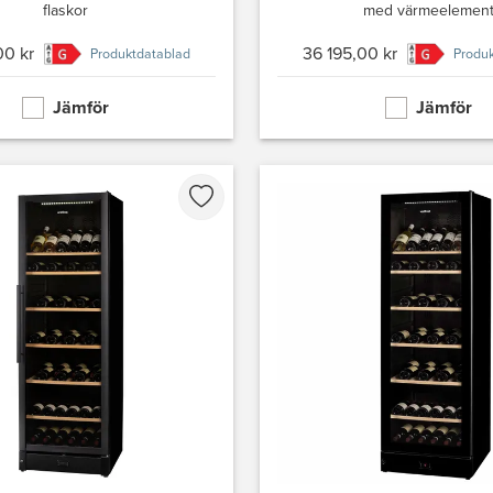
flaskor
med värmeelemen
00 kr
36 195,00 kr
Produktdatablad
Produk
Jämför
Jämför