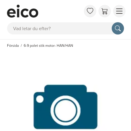
OM 
Sök
FAQ
KAT
Försida
6-9 polet stik motor- HAN/HAN
BOK
INS