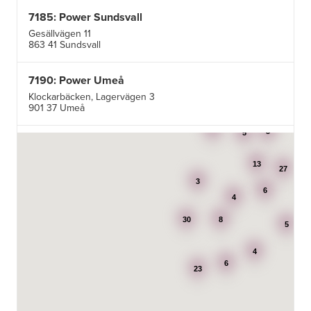
7185: Power Sundsvall
Gesällvägen 11
863 41 Sundsvall
7190: Power Umeå
Klockarbäcken, Lagervägen 3
901 37 Umeå
3
3
5
7195: Power Luleå
Betongvägen 1F
13
973 45 Luleå
27
3
6
4
AB Karl Hedin Bygghandel - Edsbyn
30
8
Box 320
5
791 27 Falun
4
6
BG Kök & Snickeri AB
23
Lärlingsgatan 18
904 22 Umeå