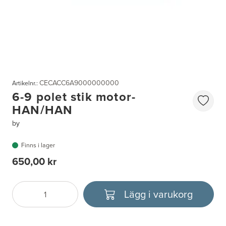
CECACC6A9000000000
Artikelnr.:
6-9 polet stik motor-
HAN/HAN
by
Finns i lager
650,00 kr
Lägg i varukorg
Antal
Välj enhet