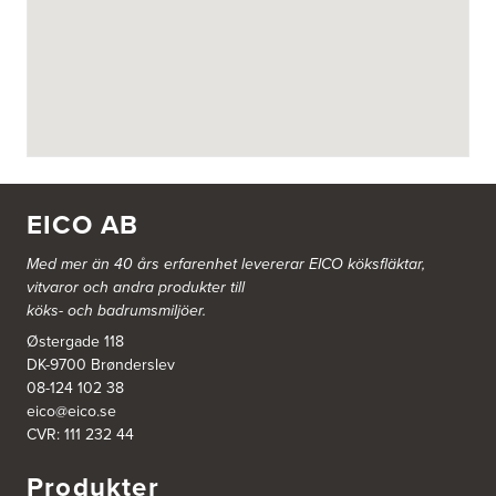
BITAB Belsings Isolering & Takläggning AB
FE 2121
Dalsäng 2, 64592 Strängnäs
838 79 Frösön
Tel.:
0152-30277
BSA Kök & Bad AB
Johannefredsgatan 7
431 53 Mölndal
EICO AB
Tel.:
31864380
Med mer än 40 års erfarenhet levererar EICO köksfläktar,
vitvaror och andra produkter till
Ballingslöv Arninge
köks- och badrumsmiljöer.
Hantverkarvägen 14
187 66 Täby
Østergade 118
Tel.:
0046-86300150
DK-9700 Brønderslev
http://www.ballingslov.se
08-124 102 38
eico@eico.se
Ballingslöv Borås
CVR: 111 232 44
Skaraborgsvägen 33C
506 30 Borås
Produkter
Tel.:
0046-333232502