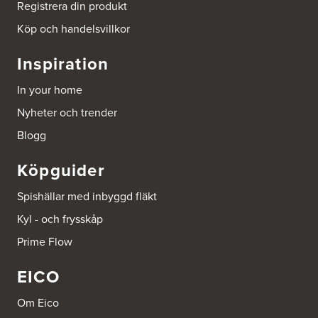
Tel.:
0046-86428515
Registrera din produkt
http://www.ballingslov.se
Köp och handelsvillkor
Beijer Byggmat Norrtälje
Inspiration
Gäddvägen 12
761 41 Norrtälje
In your home
Tel.:
752412900
Nyheter och trender
Beijer Byggmaterial AB, Mölnlycke
Blogg
Hönekullavägen 25
435 44 Mölnlycke
Köpguider
Tel.:
752418750
Spishällar med inbyggd fläkt
Beijer Byggmaterial Bollnäs - Filial 041
Kyl - och frysskåp
Industrigatan 5
821 41 Bollnäs
Prime Flow
Tel.:
752411000
EICO
Beijer Byggmaterial Piteå - Filial 002
Batterigatan 2
Om Eico
941 47 Piteå