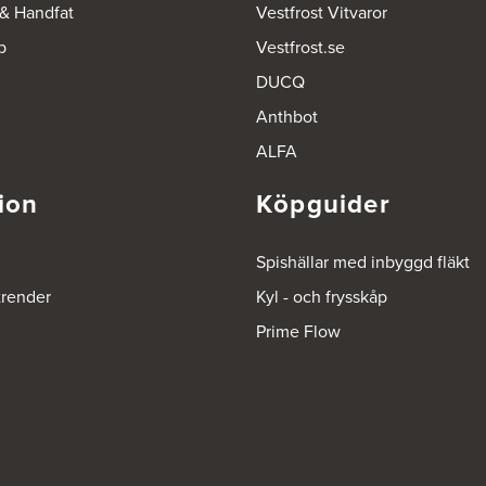
 & Handfat
Vestfrost Vitvaror
p
Vestfrost.se
DUCQ
Anthbot
ALFA
ion
Köpguider
Spishällar med inbyggd fläkt
trender
Kyl - och frysskåp
Prime Flow