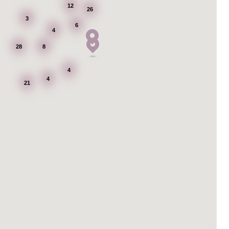
12
26
3
6
4
28
8
4
4
21