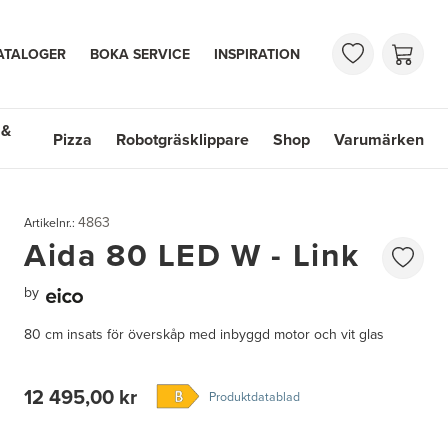
ATALOGER
BOKA SERVICE
INSPIRATION
 &
Pizza
Robotgräsklippare
Shop
Varumärken
 Handfat
Shop
Varumärken
4863
Artikelnr.:
Aida 80 LED W - Link
by
80 cm insats för överskåp med inbyggd motor och vit glas
12 495,00 kr
Produktdatablad