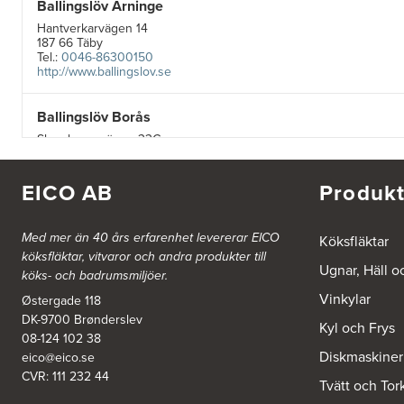
Ballingslöv Arninge
Hantverkarvägen 14
187 66 Täby
Tel.:
0046-86300150
http://www.ballingslov.se
Ballingslöv Borås
Skaraborgsvägen 33C
506 30 Borås
Tel.:
0046-333232502
http://www.ballingslov.se
EICO AB
Produkt
Ballingslöv Göteborg C
Med mer än 40 års erfarenhet levererar EICO
Köksfläktar
Mölndalsvägen 28
köksfläktar, vitvaror och andra produkter till
412 63 Göteborg
Ugnar, Häll o
köks- och badrumsmiljöer.
Tel.:
0046-31757500
http://www.ballingslov.se
Vinkylar
Østergade 118
DK-9700 Brønderslev
Kyl och Frys
Ballingslöv Hässleholm
08-124 102 38
Diskmaskiner
eico@eico.se
Nässelvägen 1
Stoby Måleri AB
CVR: 111 232 44
Tvätt och Tor
291 59 Kristianstad