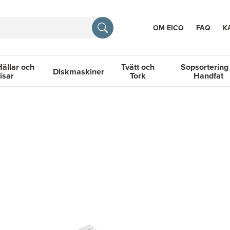
OM EICO
FAQ
K
Hällar och
Tvätt och
Sopsortering
Diskmaskiner
isar
Tork
Handfat
TION
llar och Spisar
Diskmaskiner
Tvätt och Tork
Sopsortering &