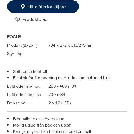
Hitta återförsäljare
Produktblad
FOCUS
Produkt (BxDxH)
734 x 272 x 313/275 mm
Styrning
Soft touch-kontroll
Eicolink för fjärrstyrning med induktionshäll med Link
Luftflöde min-max
280 - 480 m3/t
Luftflöde (intensiv)
700 m3/t
Belysning
2 x 1,2 (LED)
Bibehåller plats i överskåpet
Möjlig utsug från bak och uppåt
Kan fjärrstyras från EicoLink induktionshäll