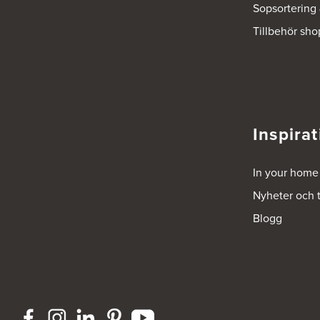
Tel.:
0046-725286480
Sopsortering
http://www.ballingslov.se
Tillbehör sho
Ballingslöv Hässleholm
Okvägen 6
Stoby Måleri AB
281 51 Hässleholm
Tel.:
0046-451388500
http://www.ballingslov.se
Inspirat
Ballingslöv Jönköping
Industrigatan 18
In your home
553 03 Jönköping
Tel.:
364404030
Nyheter och 
http://www.ballingslov.se
Blogg
Ballingslöv Länna
Lignellsväg 3
136 49 Vega
Tel.:
0046-87454450
http://www.ballingslov.se