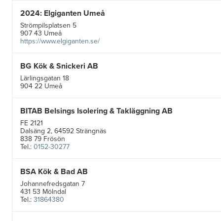
2024: Elgiganten Umeå
Strömpilsplatsen 5
907 43 Umeå
https://www.elgiganten.se/
BG Kök & Snickeri AB
Lärlingsgatan 18
904 22 Umeå
BITAB Belsings Isolering & Takläggning AB
FE 2121
Dalsäng 2, 64592 Strängnäs
838 79 Frösön
Tel.:
0152-30277
BSA Kök & Bad AB
Johannefredsgatan 7
431 53 Mölndal
Tel.:
31864380