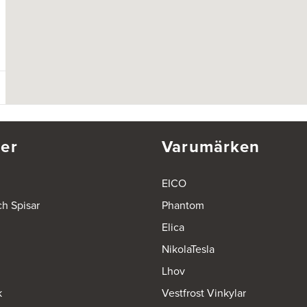
er
Varumärken
EICO
ch Spisar
Phantom
Elica
NikolaTesla
Lhov
k
Vestfrost Vinkylar