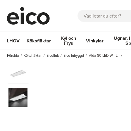
Sök
Kyl och
Ugnar, 
LHOV
Köksfläktar
Vinkylar
Frys
Sp
OM EICO
FAQ
KATALOGER
BOKA SERVICE
INSPIRA
Försida
Köksfläktar
Eicolink
Eico inbyggd
Aida 80 LED W - Link
Köksfläktar
Kyl och Frys
Vinkylar
Ugnar, Hä