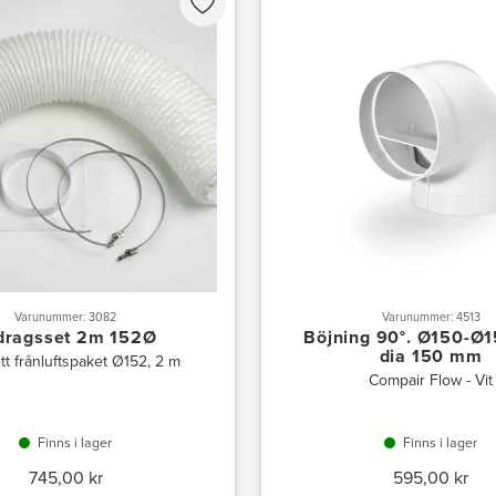
Varunummer: 3082
Varunummer: 4513
dragsset 2m 152Ø
Böjning 90°. Ø150-Ø15
dia 150 mm
t frånluftspaket Ø152, 2 m
Compair Flow - Vit
Finns i lager
Finns i lager
745,00 kr
595,00 kr