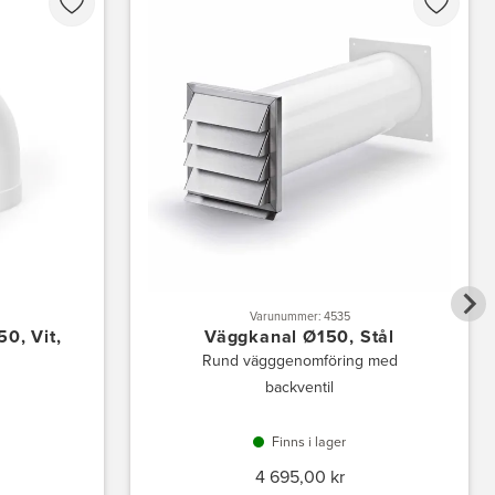
Varunummer: 4535
0, Vit,
Väggkanal Ø150, Stål
Rund vägggenomföring med
backventil
Finns i lager
4 695,00 kr