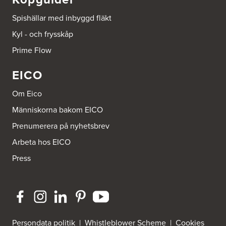
Spishällar med inbyggd fläkt
Beijer Byggmaterial Piteå - Filial 002
Kyl - och frysskåp
Batterigatan 2
941 47 Piteå
Prime Flow
Tel.:
752411518
EICO
Bra Hus från Hedlunds AB
Järnvägsgatan 12
Om Eico
795 71 Furudal
Tel.:
0258-31200
Människorna bakom EICO
Prenumerera på nyhetsbrev
Dahlström Kök Och Design AB
Arbeta hos EICO
Strömledningsgatan 5
721 37 Västerås
Press
Tel.:
021-145100
ELON Bromma
FE 3761 Scancloud
c/o Peders Hushållsmaskiner AB
831 90 Östersund
Tel.:
0046-8980003
Persondata politik
|
Whistleblower Scheme
|
Cookies