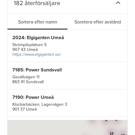
182 återförsäljare
Sortera efter namn
Soretera efter avstånd
2024: Elgiganten Umeå
Strömpilsplatsen 5
907 43 Umeå
https://www.elgiganten.se/
7185: Power Sundsvall
Gesällvägen 11
863 41 Sundsvall
7190: Power Umeå
Klockarbäcken, Lagervägen 3
901 37 Umeå
3
3
5
7195: Power Luleå
Betongvägen 1F
13