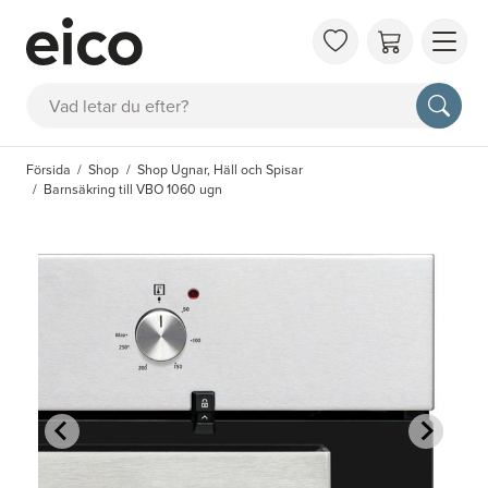
OM 
Sök
FAQ
KAT
Försida
Shop
Shop Ugnar, Häll och Spisar
BOK
Barnsäkring till VBO 1060 ugn
INS