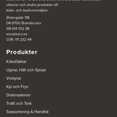
vitvaror och andra produkter till
Ballingslöv Borås
köks- och badrumsmiljöer.
Skaraborgsvägen 33C
Østergade 118
506 30 Borås
DK-9700 Brønderslev
Tel.:
0046-333232502
http://www.ballingslov.se
08-124 102 38
eico@eico.se
CVR: 111 232 44
Ballingslöv Göteborg C
Mölndalsvägen 28
Produkter
412 63 Göteborg
Tel.:
0046-31757500
http://www.ballingslov.se
Köksfläktar
Ugnar, Häll och Spisar
Ballingslöv Hässleholm
Vinkylar
Nässelvägen 1
Stoby Måleri AB
Kyl och Frys
291 59 Kristianstad
Tel.:
0046-725286480
Diskmaskiner
http://www.ballingslov.se
Tvätt och Tork
Ballingslöv Hässleholm
Sopsortering & Handfat
Okvägen 6