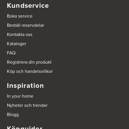
Kundservice
Ballingslöv Sickla
Boka service
Hässelmanstorg 1-3
Beställ reservdelar
131 54 Nacka
Tel.:
0046-86428515
Kontakta oss
http://www.ballingslov.se
Kataloger
Beijer Byggmat Norrtälje
FAQ
Gäddvägen 12
761 41 Norrtälje
Registrera din produkt
Tel.:
752412900
Köp och handelsvillkor
Beijer Byggmaterial AB, Mölnlycke
Inspiration
Hönekullavägen 25
435 44 Mölnlycke
In your home
Tel.:
752418750
Nyheter och trender
Beijer Byggmaterial Bollnäs - Filial 041
Blogg
Industrigatan 5
821 41 Bollnäs
Köpguider
Tel.:
752411000