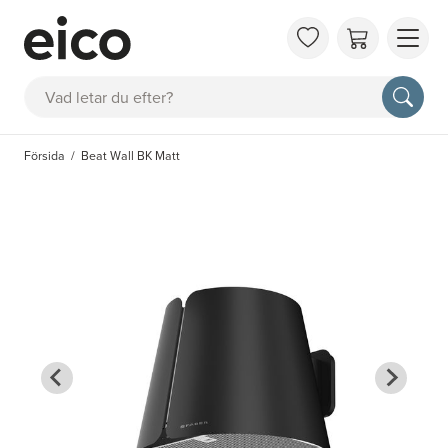
OM 
Sök
FAQ
KAT
Försida
Beat Wall BK Matt
BOK
INS