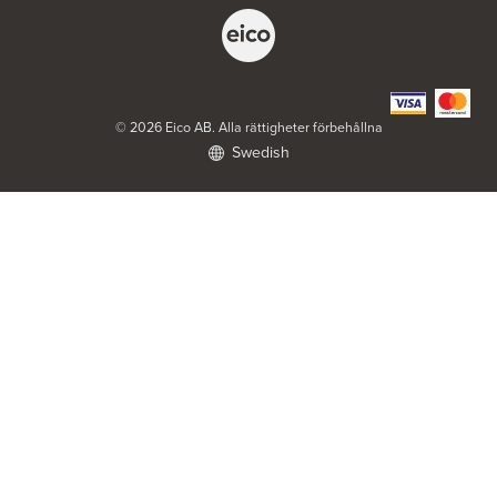
ELON Bromma
FE 3761 Scancloud
c/o Peders Hushållsmaskiner AB
831 90 Östersund
Tel.:
0046-8980003
https://www.elon.se/
© 2026 Eico AB. Alla rättigheter förbehållna
Swedish
ELON Harry Carlssons
Norra Hansegatan 18
621 46 Visby
Tel.:
0046 498207000
https://www.elon.se/
ELON Kök & Vitvaror Strömstad AB
FE3353 Scancloud
831 90 Östersund
Tel.:
0526659980
https://www.elon.se/
ELON Ljungs i Lerum
Göteborgsvägen 2
443 30 Lerum
https://www.elon.se/