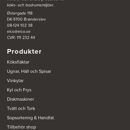
köks- och badrumsmiljöer.
Hantverkarvägen 14
187 66 Täby
Østergade 118
Tel.:
0046-86300150
DK-9700 Brønderslev
http://www.ballingslov.se
08-124 102 38
eico@eico.se
Ballingslöv Borås
CVR: 111 232 44
Skaraborgsvägen 33C
506 30 Borås
Produkter
Tel.:
0046-333232502
http://www.ballingslov.se
Köksfläktar
Ballingslöv Göteborg C
Ugnar, Häll och Spisar
Mölndalsvägen 28
Vinkylar
412 63 Göteborg
Tel.:
0046-31757500
Kyl och Frys
http://www.ballingslov.se
Diskmaskiner
Ballingslöv Hässleholm
Tvätt och Tork
Nässelvägen 1
Sopsortering & Handfat
Stoby Måleri AB
291 59 Kristianstad
Tillbehör shop
Tel.:
0046-725286480