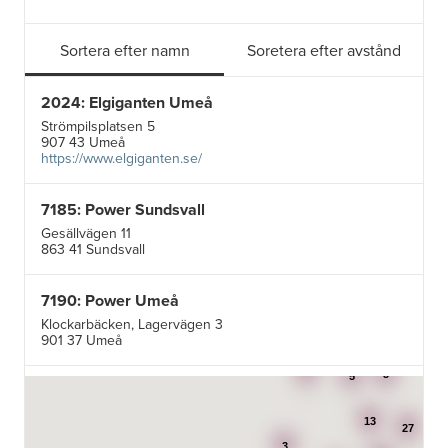
Sortera efter namn
Soretera efter avstånd
2024: Elgiganten Umeå
Strömpilsplatsen 5
907 43 Umeå
https://www.elgiganten.se/
7185: Power Sundsvall
Gesällvägen 11
863 41 Sundsvall
7190: Power Umeå
Klockarbäcken, Lagervägen 3
901 37 Umeå
3
3
5
7195: Power Luleå
Betongvägen 1F
13
973 45 Luleå
27
3