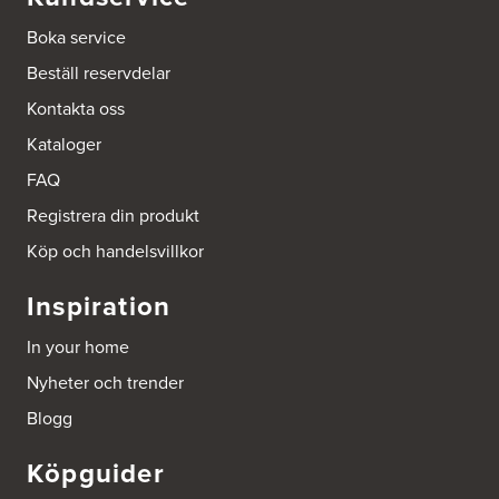
Johannefredsgatan 7
Boka service
Bsa Kök & Bad AB
431 53 Mölndal
Beställ reservdelar
Tel.:
0046-31864380
http://www.ballingslov.se
Kontakta oss
Kataloger
Ballingslöv Sickla
Hässelmanstorg 1-3
FAQ
131 54 Nacka
Tel.:
0046-86428515
Registrera din produkt
http://www.ballingslov.se
Köp och handelsvillkor
Beijer Byggmat Norrtälje
Inspiration
Gäddvägen 12
761 41 Norrtälje
In your home
Tel.:
752412900
Nyheter och trender
Beijer Byggmaterial AB, Mölnlycke
Blogg
Hönekullavägen 25
435 44 Mölnlycke
Köpguider
Tel.:
752418750