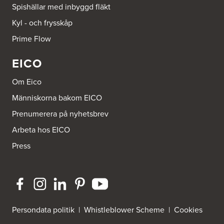
Spishällar med inbyggd fläkt
Beijer Byggmaterial Bollnäs - Filial 041
Kyl - och frysskåp
Industrigatan 5
821 41 Bollnäs
Prime Flow
Tel.:
752411000
EICO
Beijer Byggmaterial Piteå - Filial 002
Batterigatan 2
Om Eico
941 47 Piteå
Tel.:
752411518
Människorna bakom EICO
Prenumerera på nyhetsbrev
Bra Hus från Hedlunds AB
Arbeta hos EICO
Järnvägsgatan 12
795 71 Furudal
Press
Tel.:
0258-31200
Dahlström Kök Och Design AB
Strömledningsgatan 5
721 37 Västerås
Tel.:
021-145100
Persondata politik
|
Whistleblower Scheme
|
Cookies