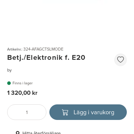
324-AFAGCTSLMODE
Artikelnr.:
Betj./Elektronik f. E20
by
Finns i lager
1 320,00 kr
Lägg i varukorg
Antal
Välj enhet
Hitta återförsäljare