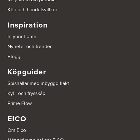
http://www.ballingslov.se
Köp och handelsvillkor
Beijer Byggmat Norrtälje
Inspiration
Gäddvägen 12
761 41 Norrtälje
In your home
Tel.:
752412900
Nyheter och trender
Beijer Byggmaterial AB, Mölnlycke
Blogg
Hönekullavägen 25
435 44 Mölnlycke
Köpguider
Tel.:
752418750
Spishällar med inbyggd fläkt
Beijer Byggmaterial Bollnäs - Filial 041
Kyl - och frysskåp
Industrigatan 5
821 41 Bollnäs
Prime Flow
Tel.:
752411000
EICO
Beijer Byggmaterial Piteå - Filial 002
Batterigatan 2
Om Eico
941 47 Piteå
Tel.:
752411518