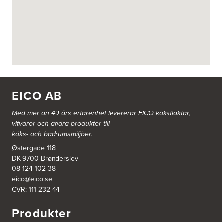
BITAB Belsings Isolering & Takläggning AB
FE 2121
Dalsäng 2, 64592 Strängnäs
838 79 Frösön
Tel.:
0152-30277
BSA Kök & Bad AB
Johannefredsgatan 7
431 53 Mölndal
EICO AB
Tel.:
31864380
Med mer än 40 års erfarenhet levererar EICO köksfläktar,
vitvaror och andra produkter till
Ballingslöv Arninge
köks- och badrumsmiljöer.
Hantverkarvägen 14
187 66 Täby
Østergade 118
Tel.:
0046-86300150
DK-9700 Brønderslev
http://www.ballingslov.se
08-124 102 38
eico@eico.se
Ballingslöv Borås
CVR: 111 232 44
Skaraborgsvägen 33C
506 30 Borås
Produkter
Tel.:
0046-333232502
http://www.ballingslov.se