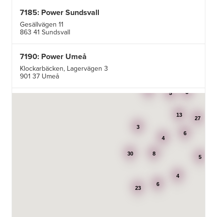
7185: Power Sundsvall
Gesällvägen 11
863 41 Sundsvall
7190: Power Umeå
Klockarbäcken, Lagervägen 3
901 37 Umeå
3
3
5
7195: Power Luleå
Betongvägen 1F
13
973 45 Luleå
27
3
6
4
AB Karl Hedin Bygghandel - Edsbyn
30
8
Box 320
5
791 27 Falun
4
6
BG Kök & Snickeri AB
23
Lärlingsgatan 18
904 22 Umeå