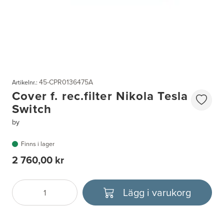
45-CPR0136475A
Artikelnr.:
Cover f. rec.filter Nikola Tesla
Switch
by
Finns i lager
2 760,00 kr
Lägg i varukorg
Antal
Välj enhet