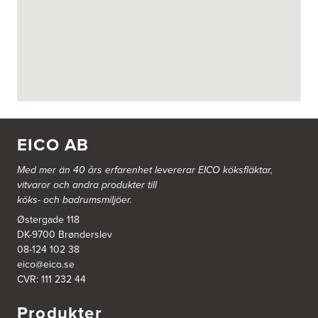
BITAB Belsings Isolering & Takläggning AB
FE 2121
Dalsäng 2, 64592 Strängnäs
838 79 Frösön
Tel.:
0152-30277
BSA Kök & Bad AB
Johannefredsgatan 7
EICO AB
431 53 Mölndal
Tel.:
31864380
Med mer än 40 års erfarenhet levererar EICO köksfläktar,
vitvaror och andra produkter till
Ballingslöv Arninge
köks- och badrumsmiljöer.
Hantverkarvägen 14
187 66 Täby
Østergade 118
Tel.:
0046-86300150
DK-9700 Brønderslev
http://www.ballingslov.se
08-124 102 38
eico@eico.se
Ballingslöv Borås
CVR: 111 232 44
Skaraborgsvägen 33C
506 30 Borås
Produkter
Tel.:
0046-333232502