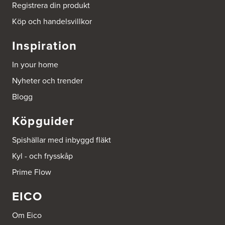
Tel.:
0046-86428515
Registrera din produkt
http://www.ballingslov.se
Köp och handelsvillkor
Beijer Byggmat Norrtälje
Inspiration
Gäddvägen 12
761 41 Norrtälje
In your home
Tel.:
752412900
Nyheter och trender
Beijer Byggmaterial AB, Mölnlycke
Blogg
Hönekullavägen 25
435 44 Mölnlycke
Köpguider
Tel.:
752418750
Spishällar med inbyggd fläkt
Beijer Byggmaterial Bollnäs - Filial 041
Kyl - och frysskåp
Industrigatan 5
821 41 Bollnäs
Prime Flow
Tel.:
752411000
EICO
Beijer Byggmaterial Piteå - Filial 002
Batterigatan 2
Om Eico
941 47 Piteå