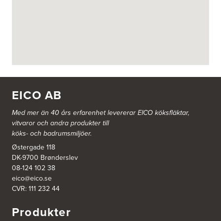
BITAB Belsings Isolering & Takläggning AB
FE 2121
Dalsäng 2, 64592 Strängnäs
838 79 Frösön
Tel.:
0152-30277
BSA Kök & Bad AB
Johannefredsgatan 7
431 53 Mölndal
EICO AB
Tel.:
31864380
Med mer än 40 års erfarenhet levererar EICO köksfläktar,
vitvaror och andra produkter till
Ballingslöv Arninge
köks- och badrumsmiljöer.
Hantverkarvägen 14
187 66 Täby
Østergade 118
Tel.:
0046-86300150
DK-9700 Brønderslev
http://www.ballingslov.se
08-124 102 38
eico@eico.se
Ballingslöv Borås
CVR: 111 232 44
Skaraborgsvägen 33C
506 30 Borås
Produkter
Tel.:
0046-333232502
http://www.ballingslov.se