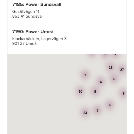
7185: Power Sundsvall
Gesällvägen 11
863 41 Sundsvall
7190: Power Umeå
Klockarbäcken, Lagervägen 3
901 37 Umeå
3
3
5
7195: Power Luleå
Betongvägen 1F
13
973 45 Luleå
27
3
6
4
AB Karl Hedin Bygghandel - Edsbyn
30
8
Box 320
5
791 27 Falun
4
6
BG Kök & Snickeri AB
23
Lärlingsgatan 18
904 22 Umeå