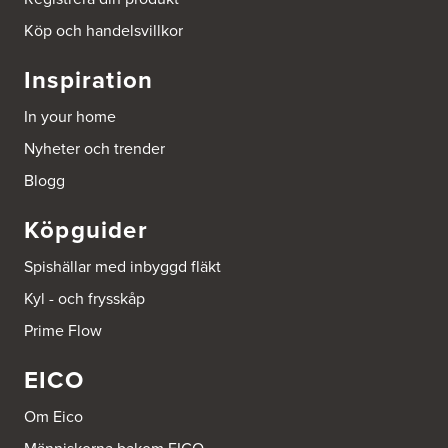
http://www.ballingslov.se
Köp och handelsvillkor
Beijer Byggmat Norrtälje
Inspiration
Gäddvägen 12
761 41 Norrtälje
In your home
Tel.:
752412900
Nyheter och trender
Beijer Byggmaterial AB, Mölnlycke
Blogg
Hönekullavägen 25
435 44 Mölnlycke
Köpguider
Tel.:
752418750
Spishällar med inbyggd fläkt
Beijer Byggmaterial Bollnäs - Filial 041
Kyl - och frysskåp
Industrigatan 5
821 41 Bollnäs
Prime Flow
Tel.:
752411000
EICO
Beijer Byggmaterial Piteå - Filial 002
Batterigatan 2
Om Eico
941 47 Piteå
Tel.:
752411518