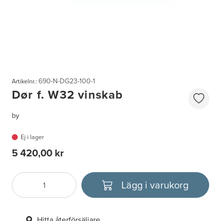
690-N-DG23-100-1
Artikelnr.:
Dør f. W32 vinskab
by
Ej i lager
5 420,00 kr
Lägg i varukorg
Antal
Välj enhet
Hitta återförsäljare