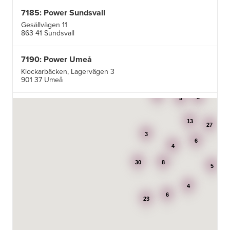
7185: Power Sundsvall
Gesällvägen 11
863 41 Sundsvall
7190: Power Umeå
Klockarbäcken, Lagervägen 3
901 37 Umeå
3
3
5
7195: Power Luleå
Betongvägen 1F
13
973 45 Luleå
27
3
6
4
AB Karl Hedin Bygghandel - Edsbyn
30
8
Box 320
5
791 27 Falun
4
6
BG Kök & Snickeri AB
23
Lärlingsgatan 18
904 22 Umeå