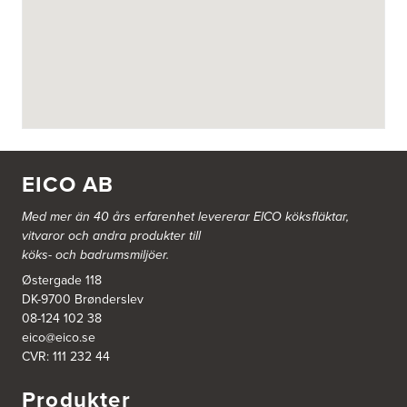
BITAB Belsings Isolering & Takläggning AB
FE 2121
Dalsäng 2, 64592 Strängnäs
838 79 Frösön
Tel.:
0152-30277
BSA Kök & Bad AB
Johannefredsgatan 7
431 53 Mölndal
EICO AB
Tel.:
31864380
Med mer än 40 års erfarenhet levererar EICO köksfläktar,
vitvaror och andra produkter till
Ballingslöv Arninge
köks- och badrumsmiljöer.
Hantverkarvägen 14
187 66 Täby
Østergade 118
Tel.:
0046-86300150
DK-9700 Brønderslev
http://www.ballingslov.se
08-124 102 38
eico@eico.se
Ballingslöv Borås
CVR: 111 232 44
Skaraborgsvägen 33C
506 30 Borås
Produkter
Tel.:
0046-333232502