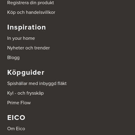
Tel.:
0046-86428515
Registrera din produkt
http://www.ballingslov.se
Köp och handelsvillkor
Beijer Byggmat Norrtälje
Inspiration
Gäddvägen 12
761 41 Norrtälje
In your home
Tel.:
752412900
Nyheter och trender
Beijer Byggmaterial AB, Mölnlycke
Blogg
Hönekullavägen 25
435 44 Mölnlycke
Köpguider
Tel.:
752418750
Spishällar med inbyggd fläkt
Beijer Byggmaterial Bollnäs - Filial 041
Kyl - och frysskåp
Industrigatan 5
821 41 Bollnäs
Prime Flow
Tel.:
752411000
EICO
Beijer Byggmaterial Piteå - Filial 002
Batterigatan 2
Om Eico
941 47 Piteå