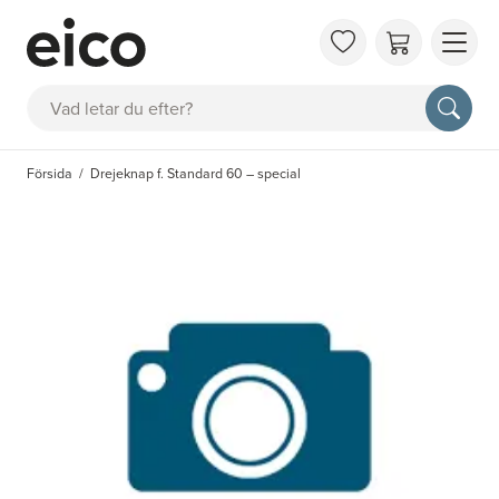
OM 
Sök
FAQ
KAT
Försida
Drejeknap f. Standard 60 – special
BOK
INS