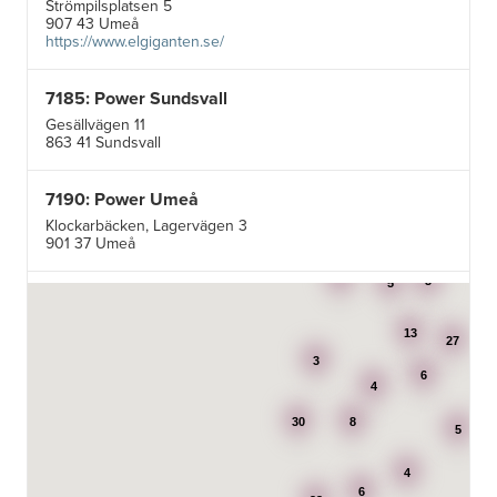
Strömpilsplatsen 5
907 43 Umeå
https://www.elgiganten.se/
7185: Power Sundsvall
Gesällvägen 11
863 41 Sundsvall
7190: Power Umeå
Klockarbäcken, Lagervägen 3
901 37 Umeå
3
3
5
7195: Power Luleå
Betongvägen 1F
13
973 45 Luleå
27
3
6
4
AB Karl Hedin Bygghandel - Edsbyn
30
8
Box 320
5
791 27 Falun
4
6