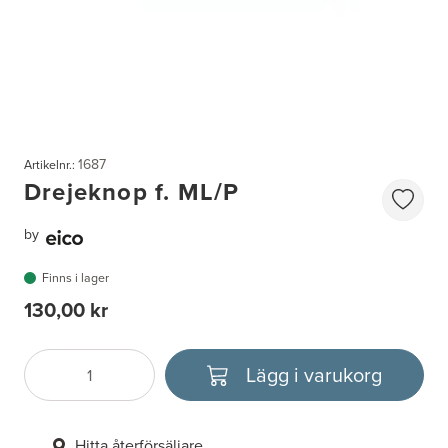
1687
Artikelnr.:
Drejeknop f. ML/P
by
Finns i lager
130,00 kr
Lägg i varukorg
Antal
Välj enhet
Hitta återförsäljare