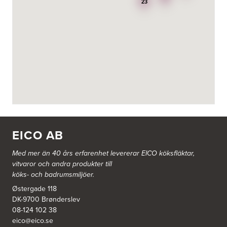
BG Kök & Snickeri AB
23
Lärlingsgatan 18
904 22 Umeå
BITAB Belsings Isolering & Takläggning AB
FE 2121
Dalsäng 2, 64592 Strängnäs
838 79 Frösön
Tel.:
0152-30277
BSA Kök & Bad AB
Johannefredsgatan 7
431 53 Mölndal
EICO AB
Tel.:
31864380
Med mer än 40 års erfarenhet levererar EICO köksfläktar,
vitvaror och andra produkter till
Ballingslöv Arninge
köks- och badrumsmiljöer.
Hantverkarvägen 14
187 66 Täby
Østergade 118
Tel.:
0046-86300150
DK-9700 Brønderslev
http://www.ballingslov.se
08-124 102 38
eico@eico.se