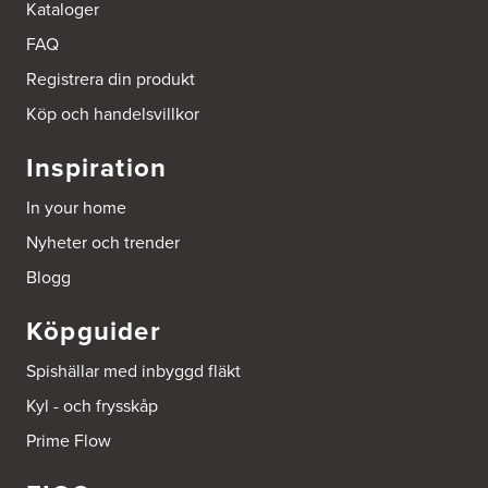
Kataloger
Ballingslöv Sickla
Hässelmanstorg 1-3
FAQ
131 54 Nacka
Tel.:
0046-86428515
Registrera din produkt
http://www.ballingslov.se
Köp och handelsvillkor
Beijer Byggmat Norrtälje
Inspiration
Gäddvägen 12
761 41 Norrtälje
In your home
Tel.:
752412900
Nyheter och trender
Beijer Byggmaterial AB, Mölnlycke
Blogg
Hönekullavägen 25
435 44 Mölnlycke
Köpguider
Tel.:
752418750
Spishällar med inbyggd fläkt
Beijer Byggmaterial Bollnäs - Filial 041
Kyl - och frysskåp
Industrigatan 5
821 41 Bollnäs
Prime Flow
Tel.:
752411000