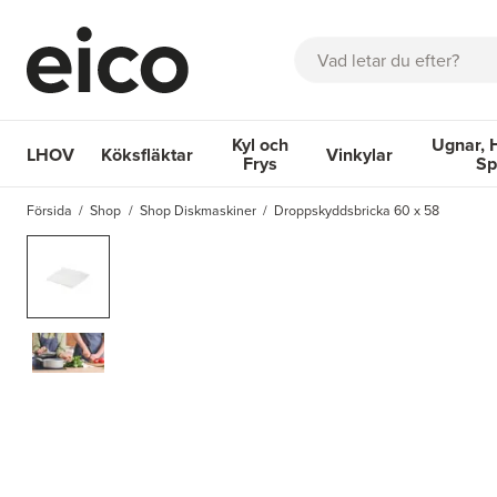
Sök
Kyl och
Ugnar, 
LHOV
Köksfläktar
Vinkylar
Frys
Sp
OM EICO
FAQ
KATALOGER
BOKA SERVICE
INSPIRA
Försida
Shop
Shop Diskmaskiner
Droppskyddsbricka 60 x 58
Köksfläktar
Kyl och Frys
Vinkylar
Ugnar, Hä