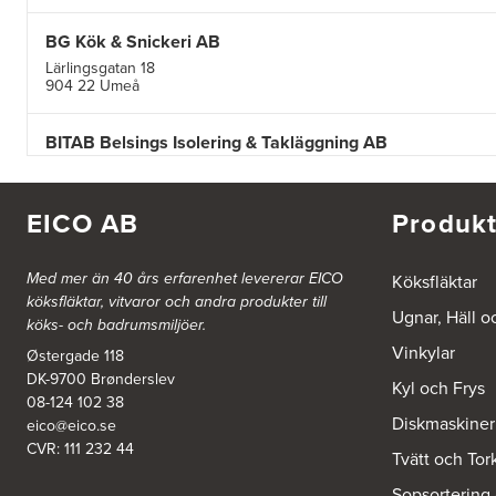
BG Kök & Snickeri AB
Lärlingsgatan 18
904 22 Umeå
BITAB Belsings Isolering & Takläggning AB
FE 2121
Dalsäng 2, 64592 Strängnäs
838 79 Frösön
EICO AB
Produkt
Tel.:
0152-30277
Ballingslöv Arninge
Med mer än 40 års erfarenhet levererar EICO
Köksfläktar
köksfläktar, vitvaror och andra produkter till
Hantverkarvägen 14
Ugnar, Häll o
187 66 Täby
köks- och badrumsmiljöer.
Tel.:
0046-86300150
Vinkylar
Østergade 118
http://www.ballingslov.se
DK-9700 Brønderslev
Kyl och Frys
08-124 102 38
Ballingslöv Borås
Diskmaskiner
eico@eico.se
Skaraborgsvägen 33C
CVR: 111 232 44
Tvätt och Tor
506 30 Borås
Tel.:
0046-333232502
Sopsortering
http://www.ballingslov.se