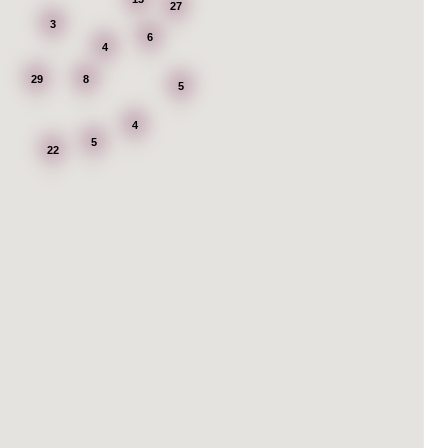
27
3
6
4
29
8
5
4
5
22