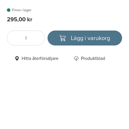
Finns i lager
295,00 kr
Lägg i varukorg
Antal
Välj enhet
Hitta återförsäljare
Produktblad