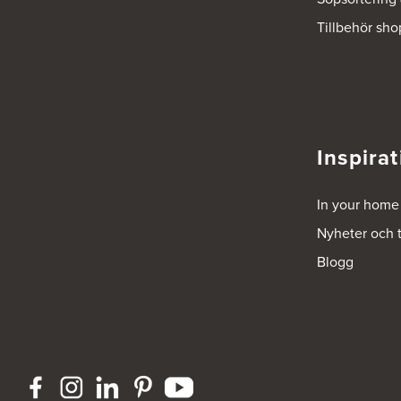
Tillbehör sho
Ballingslöv Göteborg C
Mölndalsvägen 28
412 63 Göteborg
Tel.:
0046-31757500
http://www.ballingslov.se
Inspirat
Ballingslöv Hässleholm
Nässelvägen 1
Stoby Måleri AB
In your home
291 59 Kristianstad
Tel.:
0046-725286480
Nyheter och 
http://www.ballingslov.se
Blogg
Ballingslöv Hässleholm
Okvägen 6
Stoby Måleri AB
281 51 Hässleholm
Tel.:
0046-451388500
http://www.ballingslov.se