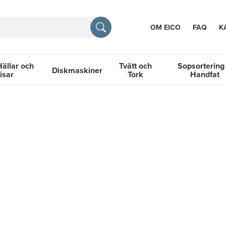
OM EICO
FAQ
K
Hällar och
Tvätt och
Sopsortering
Diskmaskiner
isar
Tork
Handfat
TION
llar och Spisar
Diskmaskiner
Tvätt och Tork
Sopsortering &