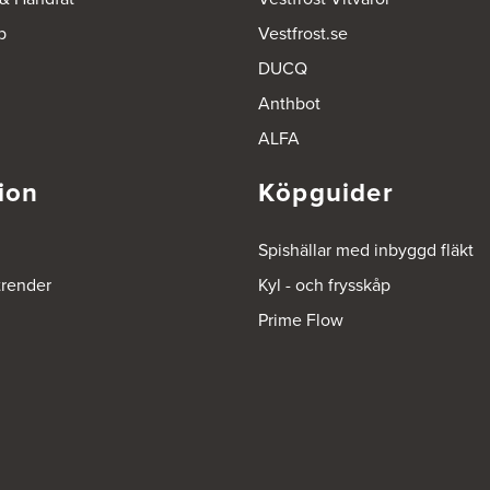
p
Vestfrost.se
DUCQ
Anthbot
ALFA
ion
Köpguider
Spishällar med inbyggd fläkt
trender
Kyl - och frysskåp
Prime Flow