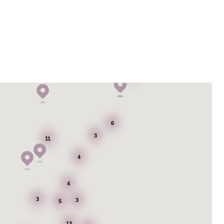
6
6
3
11
4
4
3
3
5
13