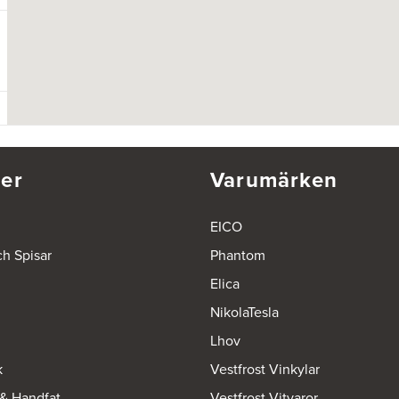
er
Varumärken
EICO
ch Spisar
Phantom
Elica
NikolaTesla
Lhov
k
Vestfrost Vinkylar
 & Handfat
Vestfrost Vitvaror