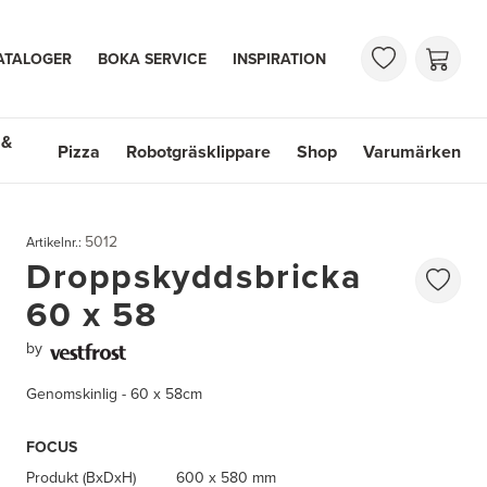
ATALOGER
BOKA SERVICE
INSPIRATION
 &
Pizza
Robotgräsklippare
Shop
Varumärken
 Handfat
Shop
Varumärken
5012
Artikelnr.:
Droppskyddsbricka
60 x 58
by
Genomskinlig - 60 x 58cm
FOCUS
Produkt (BxDxH)
600 x 580 mm