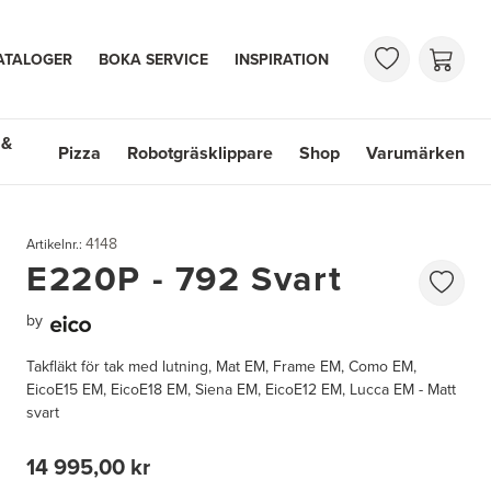
ATALOGER
BOKA SERVICE
INSPIRATION
 &
Pizza
Robotgräsklippare
Shop
Varumärken
 Handfat
Shop
Varumärken
4148
Artikelnr.:
E220P - 792 Svart
by
Takfläkt för tak med lutning, Mat EM, Frame EM, Como EM,
EicoE15 EM, EicoE18 EM, Siena EM, EicoE12 EM, Lucca EM - Matt
svart
14 995,00 kr