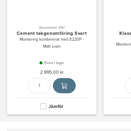
Varunummer: 4167
Cement takgenomföring Svart
Klas
Montering kombinerat med E220P -
Monteri
Matt svart
Finns i lager
2 995,00 kr
Antal
Välj enhet
Jämför