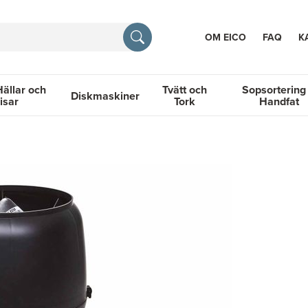
OM EICO
FAQ
K
Hällar och
Tvätt och
Sopsortering
Diskmaskiner
isar
Tork
Handfat
TION
llar och Spisar
Diskmaskiner
Tvätt och Tork
Sopsortering &