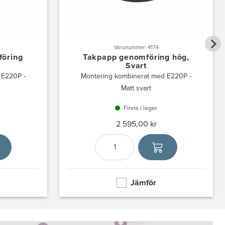
Varunummer: 4174
föring
Takpapp genomföring hög,
Svart
 E220P -
Montering kombinerat med E220P -
Matt svart
Finns i lager
2 595,00 kr
et
Antal
Välj enhet
Jämför
6