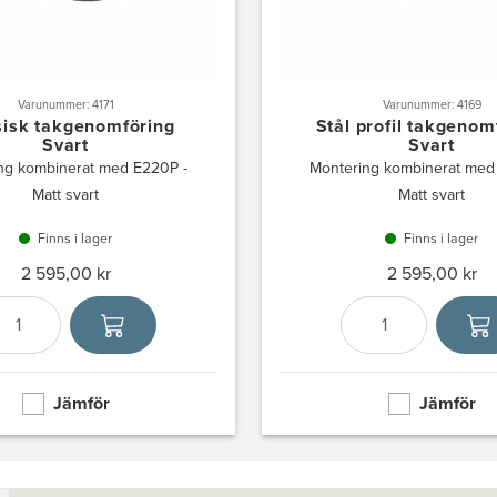
Varunummer: 4171
Varunummer: 4169
sisk takgenomföring
Stål profil takgenom
Svart
Svart
ng kombinerat med E220P -
Montering kombinerat med
Matt svart
Matt svart
Finns i lager
Finns i lager
2 595,00 kr
2 595,00 kr
Antal
Välj enhet
Antal
Välj enh
Jämför
Jämför