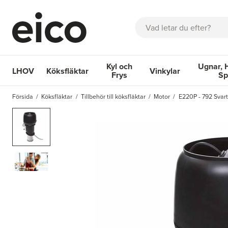
Sök
Kyl och
Ugnar, 
LHOV
Köksfläktar
Vinkylar
Frys
Sp
OM EICO
FAQ
KATALOGER
BOKA SERVICE
INSPIRA
Försida
Köksfläktar
Tillbehör till köksfläktar
Motor
E220P - 792 Svart
Köksfläktar
Kyl och Frys
Vinkylar
Ugnar, Hä