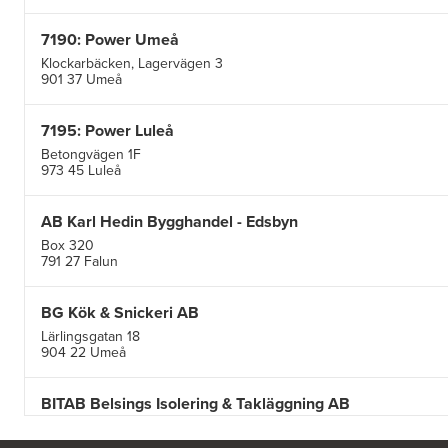
7190: Power Umeå
Klockarbäcken, Lagervägen 3
901 37 Umeå
7195: Power Luleå
Betongvägen 1F
973 45 Luleå
AB Karl Hedin Bygghandel - Edsbyn
Box 320
791 27 Falun
BG Kök & Snickeri AB
Lärlingsgatan 18
904 22 Umeå
BITAB Belsings Isolering & Takläggning AB
FE 2121
Dalsäng 2, 64592 Strängnäs