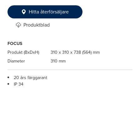
Hitta återförsäljare
Produktblad
FOCUS
Produkt (BxDxH)
310 x 310 x 738 (564) mm
Diameter
310 mm
20 års färggarant
IP 34