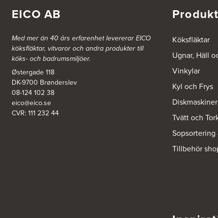
838 79 Frösön
EICO AB
Produkt
Tel.:
0152-30277
BSA Kök & Bad AB
Med mer än 40 års erfarenhet levererar EICO
Köksfläktar
köksfläktar, vitvaror och andra produkter till
Johannefredsgatan 7
Ugnar, Häll o
431 53 Mölndal
köks- och badrumsmiljöer.
Tel.:
31864380
Vinkylar
Østergade 118
DK-9700 Brønderslev
Kyl och Frys
Ballingslöv Arninge
08-124 102 38
Diskmaskiner
Hantverkarvägen 14
eico@eico.se
187 66 Täby
CVR: 111 232 44
Tvätt och Tor
Tel.:
0046-86300150
http://www.ballingslov.se
Sopsortering
Tillbehör sho
Ballingslöv Borås
Skaraborgsvägen 33C
506 30 Borås
Tel.:
0046-333232502
http://www.ballingslov.se
Ballingslöv Göteborg C