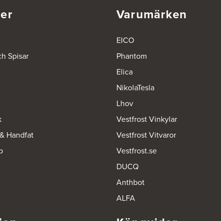
er
Varumärken
EICO
ch Spisar
Phantom
Elica
NikolaTesla
Lhov
k
Vestfrost Vinkylar
 & Handfat
Vestfrost Vitvaror
p
Vestfrost.se
DUCQ
Anthbot
ALFA