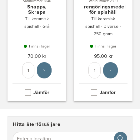
Varunummer: 1846
Varunummer: 2509
Snappy,
rengöringsmedel
Skrapa
för spishäll
Till keramisk
Till keramisk
spishäll - Grå
spishäll - Diverse -
250 gram
Finns i lager
Finns i lager
70,00 kr
95,00 kr
Antal
Välj enhet
Antal
Välj enhet
Jämför
Jämför
Hitta återförsäljare