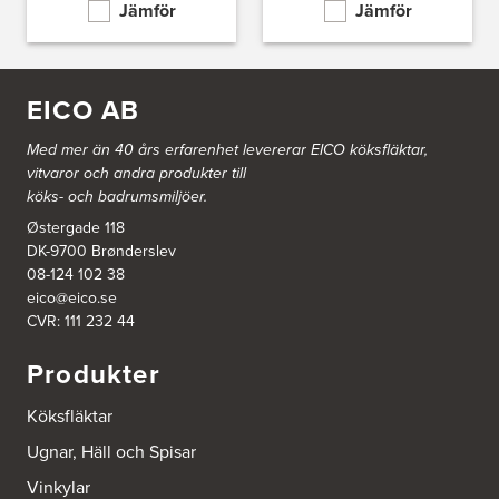
Jämför
Jämför
Ballingslöv Hässleholm
Nässelvägen 1
Stoby Måleri AB
291 59 Kristianstad
EICO AB
Tel.:
0046-725286480
http://www.ballingslov.se
Med mer än 40 års erfarenhet levererar EICO köksfläktar,
vitvaror och andra produkter till
Ballingslöv Hässleholm
köks- och badrumsmiljöer.
Okvägen 6
Østergade 118
Stoby Måleri AB
DK-9700 Brønderslev
281 51 Hässleholm
Tel.:
0046-451388500
08-124 102 38
http://www.ballingslov.se
eico@eico.se
CVR: 111 232 44
Ballingslöv Jönköping
Produkter
Industrigatan 18
553 03 Jönköping
Tel.:
364404030
Köksfläktar
http://www.ballingslov.se
Ugnar, Häll och Spisar
Ballingslöv Länna
Vinkylar