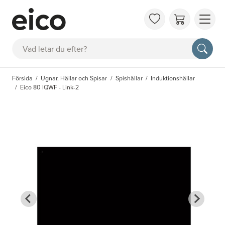
OM 
Sök
FAQ
KAT
Försida
Ugnar, Hällar och Spisar
Spishällar
Induktionshällar
BOK
Eico 80 IQWF - Link-2
INS