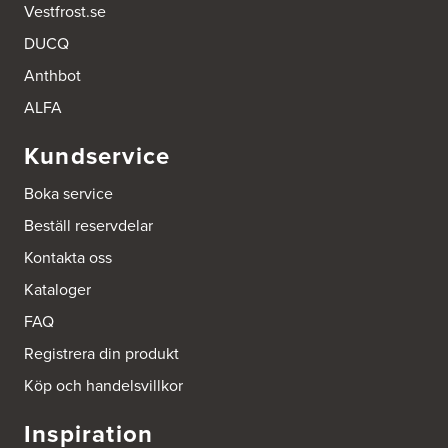
Vestfrost.se
Beijer Byggmaterial AB, Mölnlycke
DUCQ
Hönekullavägen 25
435 44 Mölnlycke
Anthbot
Tel.:
752418750
ALFA
Beijer Byggmaterial Bollnäs - Filial 041
Kundservice
Industrigatan 5
821 41 Bollnäs
Tel.:
752411000
Boka service
Beställ reservdelar
Beijer Byggmaterial Piteå - Filial 002
Kontakta oss
Batterigatan 2
941 47 Piteå
Kataloger
Tel.:
752411518
FAQ
Bra Hus från Hedlunds AB
Registrera din produkt
Järnvägsgatan 12
Köp och handelsvillkor
795 71 Furudal
Tel.:
0258-31200
Inspiration