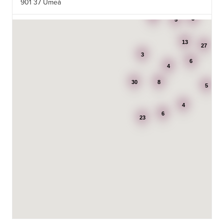
901 37 Umeå
3
3
5
7195: Power Luleå
Betongvägen 1F
13
973 45 Luleå
27
3
6
4
AB Karl Hedin Bygghandel - Edsbyn
30
8
Box 320
5
791 27 Falun
4
6
BG Kök & Snickeri AB
23
Lärlingsgatan 18
904 22 Umeå
BITAB Belsings Isolering & Takläggning AB
FE 2121
Dalsäng 2, 64592 Strängnäs
838 79 Frösön
Tel.:
0152-30277