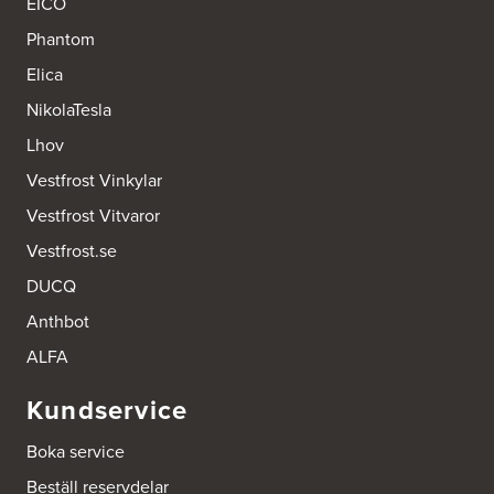
EICO
Phantom
Elica
NikolaTesla
Lhov
Vestfrost Vinkylar
Vestfrost Vitvaror
Vestfrost.se
DUCQ
Anthbot
ALFA
Kundservice
Boka service
Beställ reservdelar