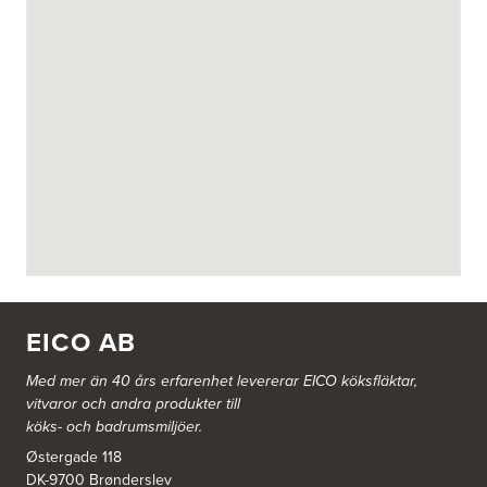
EICO AB
Med mer än 40 års erfarenhet levererar EICO köksfläktar,
vitvaror och andra produkter till
köks- och badrumsmiljöer.
Østergade 118
DK-9700 Brønderslev