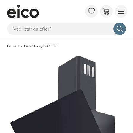
OM 
Sök
FAQ
KAT
Försida
Eico Classy 80 N ECO
BOK
INS