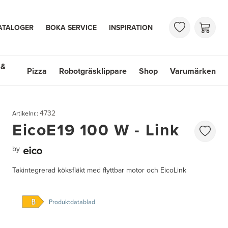
ATALOGER
BOKA SERVICE
INSPIRATION
 &
Pizza
Robotgräsklippare
Shop
Varumärken
 Handfat
Shop
Varumärken
4732
Artikelnr.:
EicoE19 100 W - Link
by
Takintegrerad köksfläkt med flyttbar motor och EicoLink
Produktdatablad