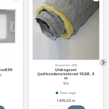
Varunummer: 4265
EicoE30
Utdragsset
ljud/kondensisolerad 152Ø, 3
kt
m
Grå
Finns i lager
1 495,00 kr