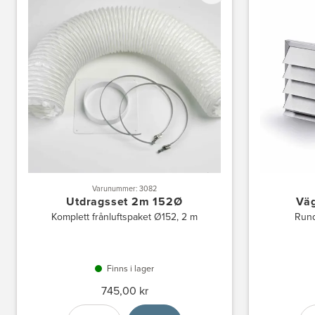
Varunummer: 3082
Utdragsset 2m 152Ø
Väg
Komplett frånluftspaket Ø152, 2 m
Rund
Finns i lager
745,00 kr