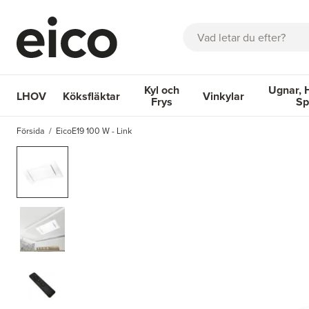
Sök
Kyl och
Ugnar, 
LHOV
Köksfläktar
Vinkylar
Frys
Sp
OM EICO
FAQ
KATALOGER
BOKA SERVICE
INSPIRA
Försida
EicoE19 100 W - Link
Köksfläktar
Kyl och Frys
Vinkylar
Ugnar, Hä