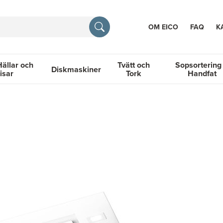
OM EICO
FAQ
K
Hällar och
Tvätt och
Sopsortering
Diskmaskiner
isar
Tork
Handfat
TION
llar och Spisar
Diskmaskiner
Tvätt och Tork
Sopsortering &