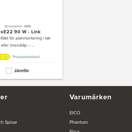
Varunummer: 4866
coE22 90 W - Link
fläkt för planmontering i tak
eller överskåp – ...
Produktdatablad
Jämför
er
Varumärken
EICO
ch Spisar
Phantom
Elica