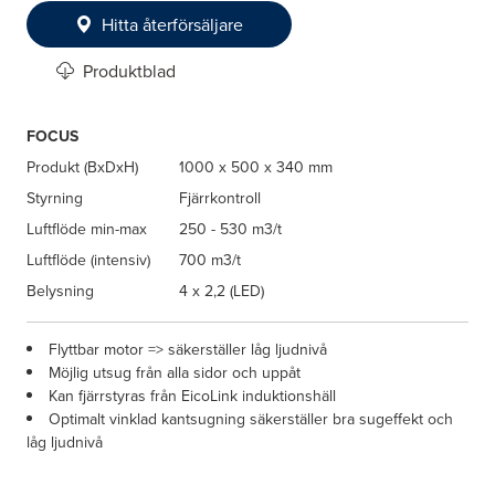
Hitta återförsäljare
Produktblad
FOCUS
Produkt (BxDxH)
1000 x 500 x 340 mm
Styrning
Fjärrkontroll
Luftflöde min-max
250 - 530 m3/t
Luftflöde (intensiv)
700 m3/t
Belysning
4 x 2,2 (LED)
Flyttbar motor => säkerställer låg ljudnivå
Möjlig utsug från alla sidor och uppåt
Kan fjärrstyras från EicoLink induktionshäll
Optimalt vinklad kantsugning säkerställer bra sugeffekt och
låg ljudnivå