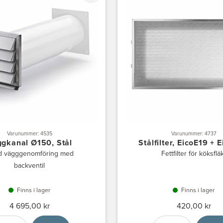
Varunummer: 4535
Varunummer: 4737
gkanal Ø150, Stål
Stålfilter, EicoE19 + 
 vägggenomföring med
Fettfilter för köksflä
backventil
Finns i lager
Finns i lager
4 695,00 kr
420,00 kr