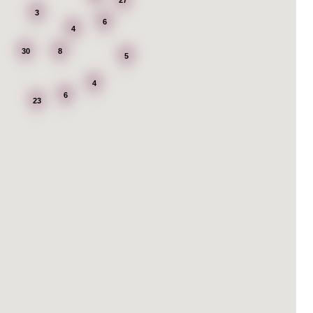
3
6
4
30
8
5
4
6
23