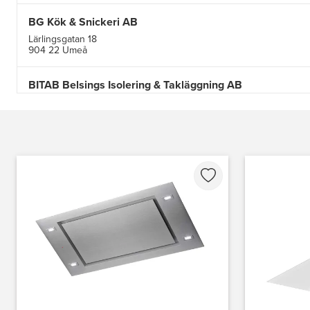
BG Kök & Snickeri AB
Lärlingsgatan 18
904 22 Umeå
BITAB Belsings Isolering & Takläggning AB
FE 2121
Dalsäng 2, 64592 Strängnäs
838 79 Frösön
Tel.:
0152-30277
BSA Kök & Bad AB
Johannefredsgatan 7
431 53 Mölndal
Tel.:
31864380
Ballingslöv Arninge
Hantverkarvägen 14
187 66 Täby
Tel.:
0046-86300150
http://www.ballingslov.se