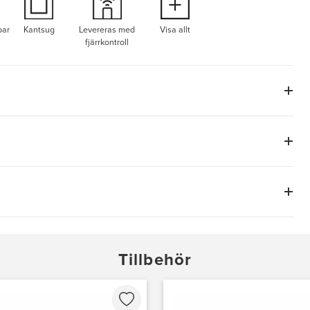
bar
Kantsug
Levereras med
Visa allt
fjärrkontroll
Tillbehör