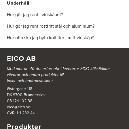
Underhåll
Hur gör jag rent i vinskåpet?
Hur gör jag rent rostfritt stål och aluminium?
Hur ofta ska jag byta kolfilter i mitt vinskåp?
EICO AB
Med mer än 40 års erfarenhet levererar EICO köksfläktar,
vitvaror och andra produkter till
köks- och badrumsmiljöer.
Østergade 118
DK-9700 Brønderslev
08-124 102 38
eico@eico.se
CVR: 111 232 44
Produkter