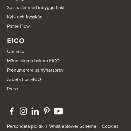
Spishällar med inbyggd fläkt
Beijer Byggmaterial Bollnäs - Filial 041
Kyl - och frysskåp
Industrigatan 5
821 41 Bollnäs
Prime Flow
Tel.:
752411000
EICO
Beijer Byggmaterial Piteå - Filial 002
Batterigatan 2
Om Eico
941 47 Piteå
Tel.:
752411518
Människorna bakom EICO
Prenumerera på nyhetsbrev
Bra Hus från Hedlunds AB
Arbeta hos EICO
Järnvägsgatan 12
795 71 Furudal
Press
Tel.:
0258-31200
Dahlström Kök Och Design AB
Strömledningsgatan 5
721 37 Västerås
Tel.:
021-145100
Persondata politik
|
Whistleblower Scheme
|
Cookies