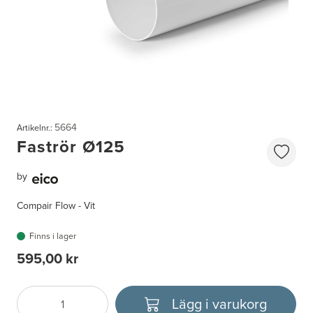
5664
Artikelnr.:
Faströr Ø125
by
Compair Flow - Vit
Finns i lager
595,00 kr
Lägg i varukorg
Antal
Välj enhet