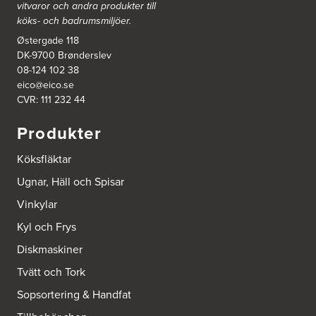
vitvaror och andra produkter till
Ballingslöv Arninge
köks- och badrumsmiljöer.
Hantverkarvägen 14
187 66 Täby
Østergade 118
Tel.:
0046-86300150
DK-9700 Brønderslev
http://www.ballingslov.se
08-124 102 38
eico@eico.se
Ballingslöv Borås
CVR: 111 232 44
Skaraborgsvägen 33C
506 30 Borås
Produkter
Tel.:
0046-333232502
http://www.ballingslov.se
Köksfläktar
Ballingslöv Göteborg C
Ugnar, Häll och Spisar
Mölndalsvägen 28
Vinkylar
412 63 Göteborg
Tel.:
0046-31757500
Kyl och Frys
http://www.ballingslov.se
Diskmaskiner
Ballingslöv Hässleholm
Tvätt och Tork
Nässelvägen 1
Sopsortering & Handfat
Stoby Måleri AB
291 59 Kristianstad