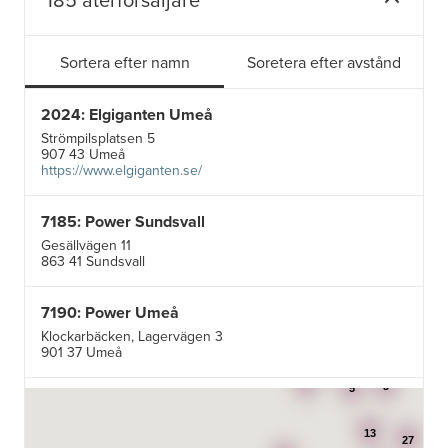
Sortera efter namn
Soretera efter avstånd
2024: Elgiganten Umeå
Strömpilsplatsen 5
907 43 Umeå
https://www.elgiganten.se/
7185: Power Sundsvall
Gesällvägen 11
863 41 Sundsvall
7190: Power Umeå
Klockarbäcken, Lagervägen 3
901 37 Umeå
3
3
5
7195: Power Luleå
Betongvägen 1F
13
973 45 Luleå
27