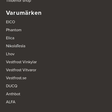
Tillbehör shop
Tel.:
0046-725286480
http://www.ballingslov.se
Varumärken
Ballingslöv Hässleholm
EICO
Okvägen 6
Stoby Måleri AB
Phantom
281 51 Hässleholm
Tel.:
0046-451388500
Elica
http://www.ballingslov.se
NikolaTesla
Ballingslöv Jönköping
Lhov
Industrigatan 18
Vestfrost Vinkylar
553 03 Jönköping
Tel.:
364404030
Vestfrost Vitvaror
http://www.ballingslov.se
Vestfrost.se
Ballingslöv Länna
DUCQ
Lignellsväg 3
136 49 Vega
Anthbot
Tel.:
0046-87454450
http://www.ballingslov.se
ALFA