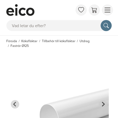
OM 
Sök
FAQ
KAT
Försida
Köksfläktar
Tillbehör till köksfläktar
Utdrag
BOK
Faströr Ø125
INS