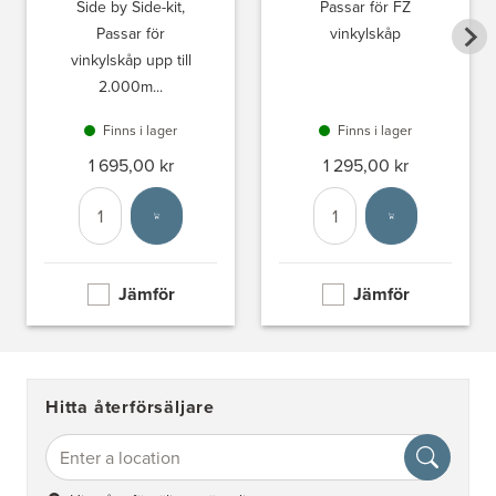
Side by Side-kit,
Passar för FZ
Passar för
vinkylskåp
vinkylskåp upp till
2.000m...
Finns i lager
Finns i lager
1 695,00 kr
1 295,00 kr
Antal
Välj enhet
Antal
Välj enhet
Jämför
Jämför
Hitta återförsäljare