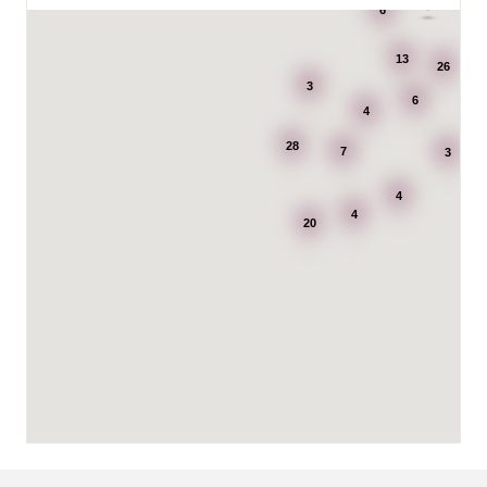
6
BITAB Belsings Isolering & Takläggning AB
FE 2121
13
Dalsäng 2, 64592 Strängnäs
26
838 79 Frösön
3
6
Tel.:
0152-30277
4
28
7
3
Ballingslöv Arninge
Hantverkarvägen 14
4
187 66 Täby
4
Tel.:
0046-86300150
20
http://www.ballingslov.se
Ballingslöv Borås
Skaraborgsvägen 33C
506 30 Borås
Tel.:
0046-333232502
http://www.ballingslov.se
Ballingslöv Göteborg C
Mölndalsvägen 28
412 63 Göteborg