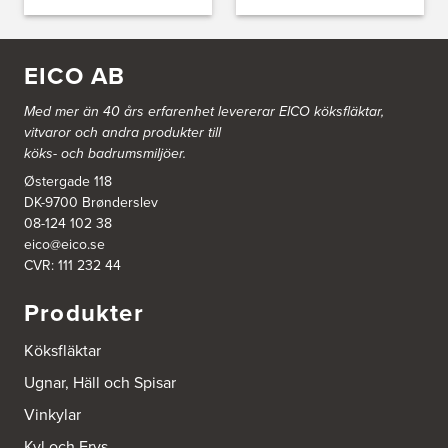
Ballingslöv Länna
Lignellsväg 3
136 49 Vega
EICO AB
Tel.:
0046-87454450
http://www.ballingslov.se
Med mer än 40 års erfarenhet levererar EICO köksfläktar,
vitvaror och andra produkter till
Ballingslöv Mölndal
köks- och badrumsmiljöer.
Johannefredsgatan 7
Østergade 118
Bsa Kök & Bad AB
431 53 Mölndal
DK-9700 Brønderslev
Tel.:
0046-31864380
08-124 102 38
http://www.ballingslov.se
eico@eico.se
CVR: 111 232 44
Ballingslöv Sickla
Produkter
Hässelmanstorg 1-3
131 54 Nacka
Tel.:
0046-86428515
Köksfläktar
http://www.ballingslov.se
Ugnar, Häll och Spisar
Beijer Byggmat Norrtälje
Vinkylar
Gäddvägen 12
Kyl och Frys
761 41 Norrtälje