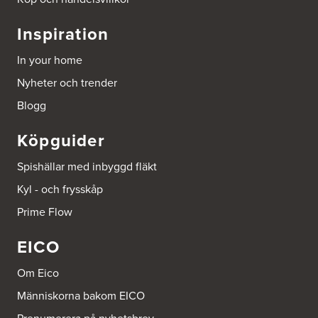
Beijer Byggmat Norrtälje
Inspiration
Gäddvägen 12
761 41 Norrtälje
In your home
Tel.:
752412900
Nyheter och trender
Beijer Byggmaterial AB, Mölnlycke
Blogg
Hönekullavägen 25
435 44 Mölnlycke
Köpguider
Tel.:
752418750
Spishällar med inbyggd fläkt
Beijer Byggmaterial Bollnäs - Filial 041
Kyl - och frysskåp
Industrigatan 5
821 41 Bollnäs
Prime Flow
Tel.:
752411000
EICO
Beijer Byggmaterial Piteå - Filial 002
Batterigatan 2
Om Eico
941 47 Piteå
Tel.:
752411518
Människorna bakom EICO