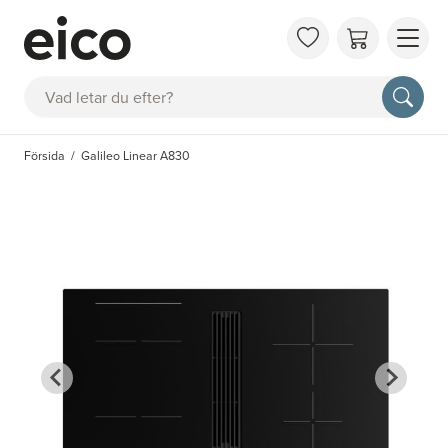
OM 
Sök
FAQ
KAT
Försida
Galileo Linear A830
BOK
INS