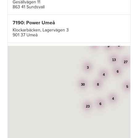
Gesällvägen 11
863 41 Sundsvall
7190: Power Umeå
Klockarbäcken, Lagervägen 3
901 37 Umeå
3
3
5
7195: Power Luleå
Betongvägen 1F
13
973 45 Luleå
27
3
6
4
AB Karl Hedin Bygghandel - Edsbyn
30
8
Box 320
5
791 27 Falun
4
6
BG Kök & Snickeri AB
23
Lärlingsgatan 18
904 22 Umeå
BITAB Belsings Isolering & Takläggning AB