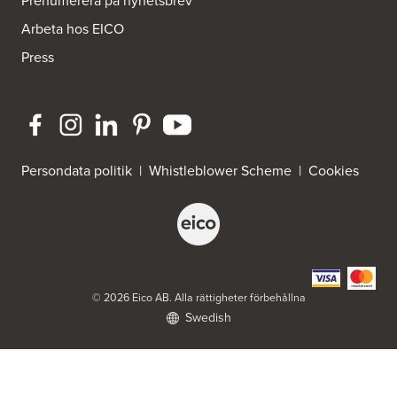
Prenumerera på nyhetsbrev
Bra Hus från Hedlunds AB
Arbeta hos EICO
Järnvägsgatan 12
795 71 Furudal
Press
Tel.:
0258-31200
Dahlström Kök Och Design AB
Strömledningsgatan 5
721 37 Västerås
Tel.:
021-145100
Persondata politik
|
Whistleblower Scheme
|
Cookies
ELON Bromma
FE 3761 Scancloud
c/o Peders Hushållsmaskiner AB
831 90 Östersund
Tel.:
0046-8980003
https://www.elon.se/
© 2026 Eico AB. Alla rättigheter förbehållna
Swedish
ELON Harry Carlssons
Norra Hansegatan 18
621 46 Visby
Tel.:
0046 498207000
https://www.elon.se/