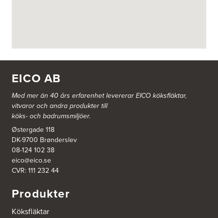
FE 2121
Dalsäng 2, 64592 Strängnäs
838 79 Frösön
Tel.:
0152-30277
BSA Kök & Bad AB
Johannefredsgatan 7
431 53 Mölndal
EICO AB
Tel.:
31864380
Med mer än 40 års erfarenhet levererar EICO köksfläktar,
vitvaror och andra produkter till
Ballingslöv Arninge
köks- och badrumsmiljöer.
Hantverkarvägen 14
187 66 Täby
Østergade 118
Tel.:
0046-86300150
DK-9700 Brønderslev
http://www.ballingslov.se
08-124 102 38
eico@eico.se
Ballingslöv Borås
CVR: 111 232 44
Skaraborgsvägen 33C
506 30 Borås
Produkter
Tel.:
0046-333232502
http://www.ballingslov.se
Köksfläktar