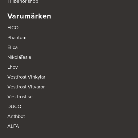
Tillbehör shop
Tel.:
0046-725286480
http://www.ballingslov.se
Varumärken
Ballingslöv Hässleholm
EICO
Okvägen 6
Stoby Måleri AB
Phantom
281 51 Hässleholm
Tel.:
0046-451388500
Elica
http://www.ballingslov.se
NikolaTesla
Ballingslöv Jönköping
Lhov
Industrigatan 18
Vestfrost Vinkylar
553 03 Jönköping
Tel.:
364404030
Vestfrost Vitvaror
http://www.ballingslov.se
Vestfrost.se
Ballingslöv Länna
DUCQ
Lignellsväg 3
136 49 Vega
Anthbot
Tel.:
0046-87454450
http://www.ballingslov.se
ALFA