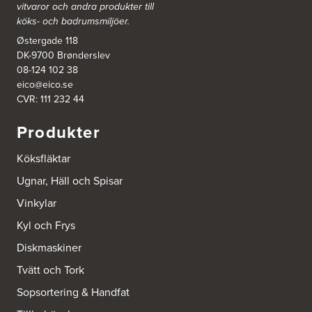
vitvaror och andra produkter till
Ballingslöv Arninge
köks- och badrumsmiljöer.
Hantverkarvägen 14
187 66 Täby
Østergade 118
Tel.:
0046-86300150
DK-9700 Brønderslev
http://www.ballingslov.se
08-124 102 38
eico@eico.se
Ballingslöv Borås
CVR: 111 232 44
Skaraborgsvägen 33C
506 30 Borås
Produkter
Tel.:
0046-333232502
http://www.ballingslov.se
Köksfläktar
Ballingslöv Göteborg C
Ugnar, Häll och Spisar
Mölndalsvägen 28
Vinkylar
412 63 Göteborg
Tel.:
0046-31757500
Kyl och Frys
http://www.ballingslov.se
Diskmaskiner
Ballingslöv Hässleholm
Tvätt och Tork
Nässelvägen 1
Sopsortering & Handfat
Stoby Måleri AB
291 59 Kristianstad