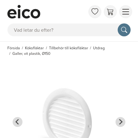
OM 
Sök
FAQ
KAT
Försida
Köksfläktar
Tillbehör till köksfläktar
Utdrag
BOK
Galler, vit plastik, Ø150
INS