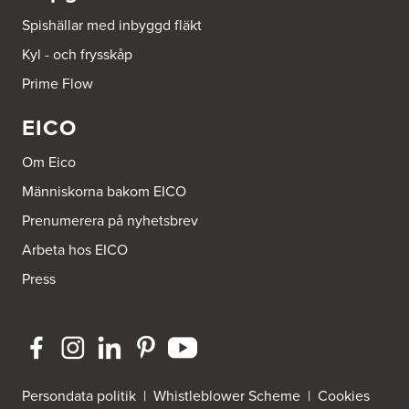
Spishällar med inbyggd fläkt
Beijer Byggmaterial Bollnäs - Filial 041
Kyl - och frysskåp
Industrigatan 5
821 41 Bollnäs
Prime Flow
Tel.:
752411000
EICO
Beijer Byggmaterial Piteå - Filial 002
Batterigatan 2
Om Eico
941 47 Piteå
Tel.:
752411518
Människorna bakom EICO
Prenumerera på nyhetsbrev
Bra Hus från Hedlunds AB
Arbeta hos EICO
Järnvägsgatan 12
795 71 Furudal
Press
Tel.:
0258-31200
Dahlström Kök Och Design AB
Strömledningsgatan 5
721 37 Västerås
Tel.:
021-145100
Persondata politik
|
Whistleblower Scheme
|
Cookies