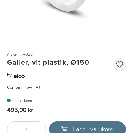
4328
Artikelnr.:
Galler, vit plastik, Ø150
by
Compair Flow - Vit
Finns i lager
495,00 kr
Lägg i varukorg
Antal
Välj enhet