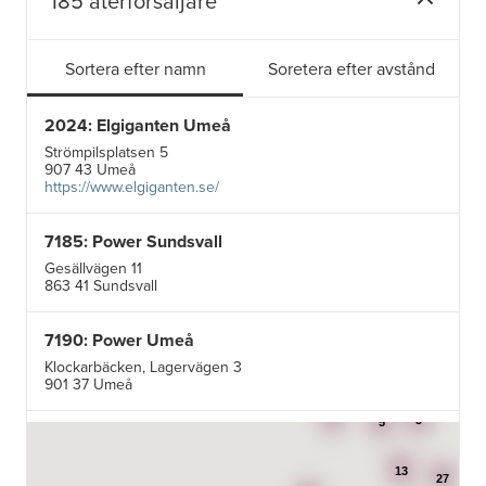
185 återförsäljare
Sortera efter namn
Soretera efter avstånd
2024: Elgiganten Umeå
Strömpilsplatsen 5
907 43 Umeå
https://www.elgiganten.se/
7185: Power Sundsvall
Gesällvägen 11
863 41 Sundsvall
7190: Power Umeå
Klockarbäcken, Lagervägen 3
901 37 Umeå
3
3
5
7195: Power Luleå
Betongvägen 1F
13
973 45 Luleå
27