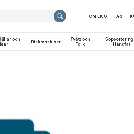
OM EICO
FAQ
K
Hällar och
Tvätt och
Sopsortering
Diskmaskiner
isar
Tork
Handfat
TION
llar och Spisar
Diskmaskiner
Tvätt och Tork
Sopsortering &