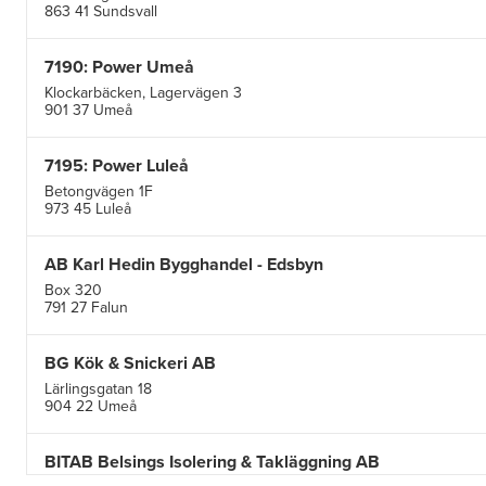
863 41 Sundsvall
7190: Power Umeå
Klockarbäcken, Lagervägen 3
901 37 Umeå
7195: Power Luleå
Betongvägen 1F
973 45 Luleå
AB Karl Hedin Bygghandel - Edsbyn
Box 320
791 27 Falun
BG Kök & Snickeri AB
Lärlingsgatan 18
904 22 Umeå
BITAB Belsings Isolering & Takläggning AB