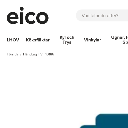
Sök
Kyl och
Ugnar, 
LHOV
Köksfläktar
Vinkylar
Frys
Sp
OM EICO
FAQ
KATALOGER
BOKA SERVICE
INSPIRA
Försida
Håndtag f. VF 10186
Köksfläktar
Kyl och Frys
Vinkylar
Ugnar, Hä