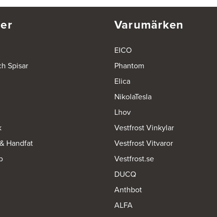
er
Varumärken
EICO
ch Spisar
Phantom
Elica
NikolaTesla
Lhov
k
Vestfrost Vinkylar
 & Handfat
Vestfrost Vitvaror
p
Vestfrost.se
DUCQ
Anthbot
ALFA