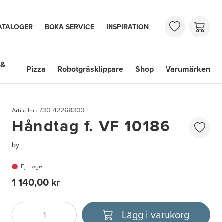
ATALOGER
BOKA SERVICE
INSPIRATION
 &
Pizza
Robotgräsklippare
Shop
Varumärken
 Handfat
Shop
Varumärken
730-42268303
Artikelnr.:
Håndtag f. VF 10186
by
Ej i lager
1 140,00 kr
Lägg i varukorg
Antal
Välj enhet