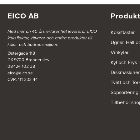
FE 2121
Dalsäng 2, 64592 Strängnäs
838 79 Frösön
EICO AB
Produkt
Tel.:
0152-30277
BSA Kök & Bad AB
Med mer än 40 års erfarenhet levererar EICO
Köksfläktar
köksfläktar, vitvaror och andra produkter till
Johannefredsgatan 7
Ugnar, Häll o
431 53 Mölndal
köks- och badrumsmiljöer.
Tel.:
31864380
Vinkylar
Østergade 118
DK-9700 Brønderslev
Kyl och Frys
Ballingslöv Arninge
08-124 102 38
Diskmaskiner
Hantverkarvägen 14
eico@eico.se
187 66 Täby
CVR: 111 232 44
Tvätt och Tor
Tel.:
0046-86300150
http://www.ballingslov.se
Sopsortering
Tillbehör sho
Ballingslöv Borås
Skaraborgsvägen 33C
506 30 Borås
Tel.:
0046-333232502
http://www.ballingslov.se