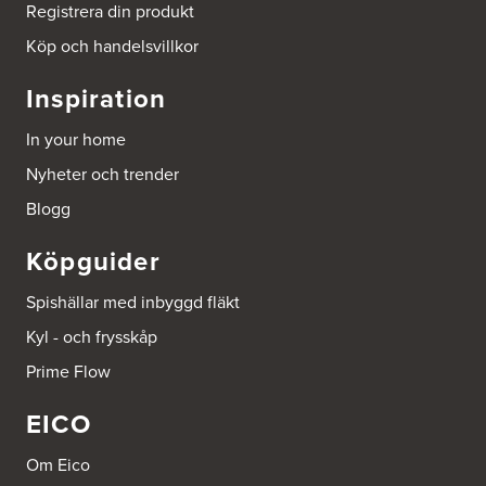
Tel.:
0046-86428515
Registrera din produkt
http://www.ballingslov.se
Köp och handelsvillkor
Beijer Byggmat Norrtälje
Inspiration
Gäddvägen 12
761 41 Norrtälje
In your home
Tel.:
752412900
Nyheter och trender
Beijer Byggmaterial AB, Mölnlycke
Blogg
Hönekullavägen 25
435 44 Mölnlycke
Köpguider
Tel.:
752418750
Spishällar med inbyggd fläkt
Beijer Byggmaterial Bollnäs - Filial 041
Kyl - och frysskåp
Industrigatan 5
821 41 Bollnäs
Prime Flow
Tel.:
752411000
EICO
Beijer Byggmaterial Piteå - Filial 002
Batterigatan 2
Om Eico
941 47 Piteå