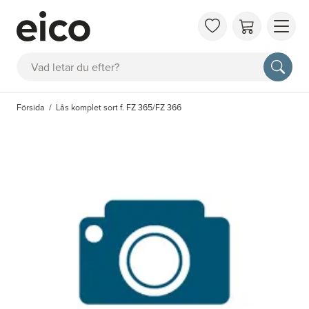
OM 
Sök
FAQ
KAT
Försida
Lås komplet sort f. FZ 365/FZ 366
BOK
INS