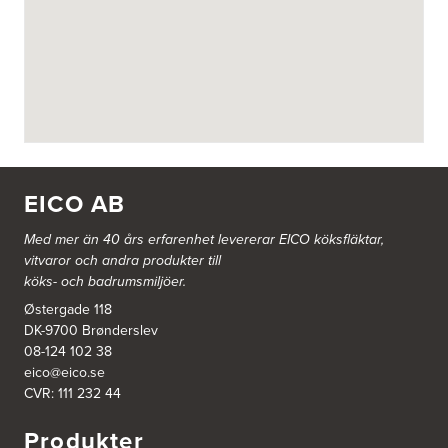
BITAB Belsings Isolering & Takläggning AB
FE 2121
Dalsäng 2, 64592 Strängnäs
838 79 Frösön
Tel.:
0152-30277
BSA Kök & Bad AB
Johannefredsgatan 7
EICO AB
431 53 Mölndal
Tel.:
31864380
Med mer än 40 års erfarenhet levererar EICO köksfläktar,
vitvaror och andra produkter till
Ballingslöv Arninge
köks- och badrumsmiljöer.
Hantverkarvägen 14
187 66 Täby
Østergade 118
Tel.:
0046-86300150
DK-9700 Brønderslev
http://www.ballingslov.se
08-124 102 38
eico@eico.se
Ballingslöv Borås
CVR: 111 232 44
Skaraborgsvägen 33C
506 30 Borås
Produkter
Tel.:
0046-333232502