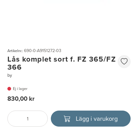
690-0-A9151272-03
Artikelnr.:
Lås komplet sort f. FZ 365/FZ
366
by
Ej i lager
830,00 kr
Lägg i varukorg
Antal
Välj enhet