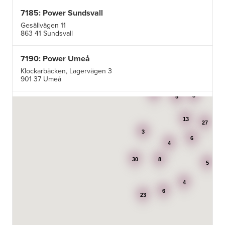
7185: Power Sundsvall
Gesällvägen 11
863 41 Sundsvall
7190: Power Umeå
Klockarbäcken, Lagervägen 3
901 37 Umeå
3
3
5
7195: Power Luleå
Betongvägen 1F
13
973 45 Luleå
27
3
6
4
AB Karl Hedin Bygghandel - Edsbyn
30
8
Box 320
5
791 27 Falun
4
6
BG Kök & Snickeri AB
23
Lärlingsgatan 18
904 22 Umeå