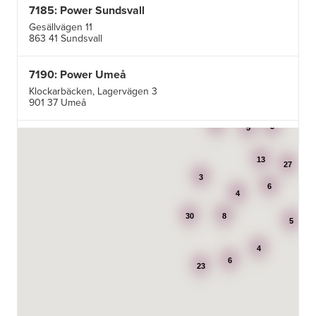
7185: Power Sundsvall
Gesällvägen 11
863 41 Sundsvall
7190: Power Umeå
Klockarbäcken, Lagervägen 3
901 37 Umeå
3
3
5
7195: Power Luleå
Betongvägen 1F
13
973 45 Luleå
27
3
6
4
AB Karl Hedin Bygghandel - Edsbyn
30
8
Box 320
5
791 27 Falun
4
6
BG Kök & Snickeri AB
23
Lärlingsgatan 18
904 22 Umeå