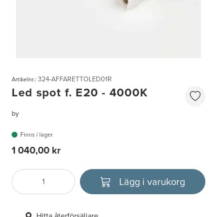
324-AFFARETTOLED01R
Artikelnr.:
Led spot f. E20 - 4000K
by
Finns i lager
1 040,00 kr
Lägg i varukorg
Antal
Välj enhet
Hitta återförsäljare