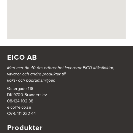
BITAB Belsings Isolering & Takläggning AB
FE 2121
Dalsäng 2, 64592 Strängnäs
838 79 Frösön
Tel.:
0152-30277
BSA Kök & Bad AB
Johannefredsgatan 7
431 53 Mölndal
EICO AB
Tel.:
31864380
Med mer än 40 års erfarenhet levererar EICO köksfläktar,
vitvaror och andra produkter till
Ballingslöv Arninge
köks- och badrumsmiljöer.
Hantverkarvägen 14
187 66 Täby
Østergade 118
Tel.:
0046-86300150
DK-9700 Brønderslev
http://www.ballingslov.se
08-124 102 38
eico@eico.se
Ballingslöv Borås
CVR: 111 232 44
Skaraborgsvägen 33C
506 30 Borås
Produkter
Tel.:
0046-333232502
http://www.ballingslov.se