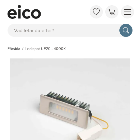
OM 
Sök
FAQ
KAT
Försida
Led spot f. E20 - 4000K
BOK
INS