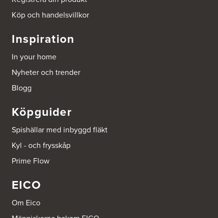
http://www.ballingslov.se
Köp och handelsvillkor
Beijer Byggmat Norrtälje
Inspiration
Gäddvägen 12
761 41 Norrtälje
In your home
Tel.:
752412900
Nyheter och trender
Beijer Byggmaterial AB, Mölnlycke
Blogg
Hönekullavägen 25
435 44 Mölnlycke
Köpguider
Tel.:
752418750
Spishällar med inbyggd fläkt
Beijer Byggmaterial Bollnäs - Filial 041
Kyl - och frysskåp
Industrigatan 5
821 41 Bollnäs
Prime Flow
Tel.:
752411000
EICO
Beijer Byggmaterial Piteå - Filial 002
Batterigatan 2
Om Eico
941 47 Piteå
Tel.:
752411518