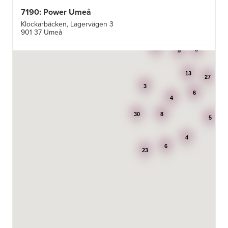
7190: Power Umeå
Klockarbäcken, Lagervägen 3
901 37 Umeå
3
3
5
7195: Power Luleå
Betongvägen 1F
13
973 45 Luleå
27
3
6
4
AB Karl Hedin Bygghandel - Edsbyn
30
8
Box 320
5
791 27 Falun
4
6
BG Kök & Snickeri AB
23
Lärlingsgatan 18
904 22 Umeå
BITAB Belsings Isolering & Takläggning AB
FE 2121
Dalsäng 2, 64592 Strängnäs
838 79 Frösön