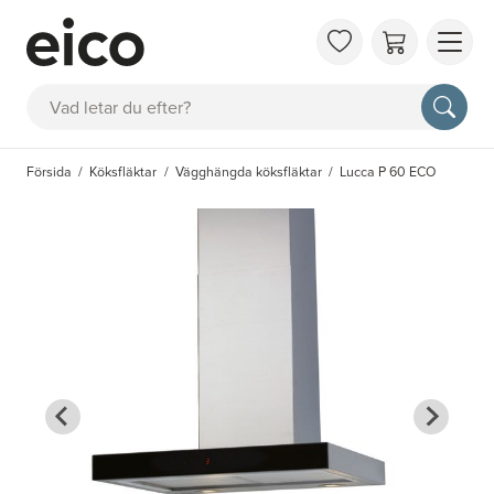
OM 
Sök
FAQ
KAT
Försida
Köksfläktar
Vägghängda köksfläktar
Lucca P 60 ECO
BOK
INS