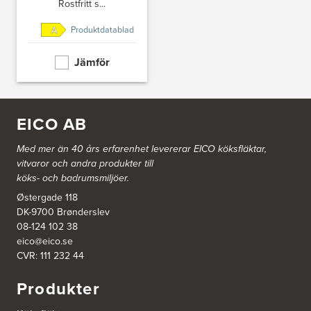
Rostfritt s...
412 63 Göteborg
Tel.:
0046-31757500
http://www.ballingslov.se
Produktdatablad
Jämför
Ballingslöv Hässleholm
Nässelvägen 1
Stoby Måleri AB
291 59 Kristianstad
Tel.:
0046-725286480
EICO AB
http://www.ballingslov.se
Med mer än 40 års erfarenhet levererar EICO köksfläktar,
Ballingslöv Hässleholm
vitvaror och andra produkter till
Okvägen 6
köks- och badrumsmiljöer.
Stoby Måleri AB
Østergade 118
281 51 Hässleholm
Tel.:
0046-451388500
DK-9700 Brønderslev
http://www.ballingslov.se
08-124 102 38
eico@eico.se
Ballingslöv Jönköping
CVR: 111 232 44
Industrigatan 18
Produkter
553 03 Jönköping
Tel.:
364404030
http://www.ballingslov.se