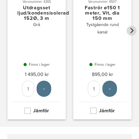
Varunummer: 4265
Varunummer: 4507
Utdragsset
Faströr ø150 1
ljud/kondensisolerad
meter, Vit, dia
152Ø, 3 m
150 mm
Grå
Tystgående rund
kanal
Finns i lager
Finns i lager
1 495,00 kr
895,00 kr
Antal
Välj enhet
Antal
Välj enhet
Jämför
Jämför