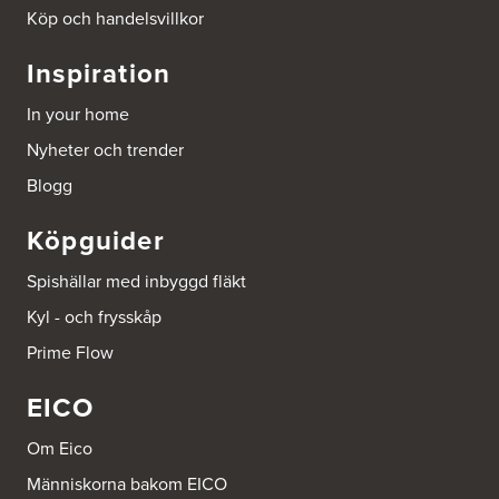
795 71 Furudal
Köp och handelsvillkor
Tel.:
0258-31200
Inspiration
Dahlström Kök Och Design AB
Strömledningsgatan 5
In your home
721 37 Västerås
Tel.:
021-145100
Nyheter och trender
Blogg
ELON Bromma
FE 3761 Scancloud
Köpguider
c/o Peders Hushållsmaskiner AB
831 90 Östersund
Tel.:
0046-8980003
Spishällar med inbyggd fläkt
https://www.elon.se/
Kyl - och frysskåp
ELON Harry Carlssons
Prime Flow
Norra Hansegatan 18
621 46 Visby
EICO
Tel.:
0046 498207000
https://www.elon.se/
Om Eico
Människorna bakom EICO
ELON Kök & Vitvaror Strömstad AB