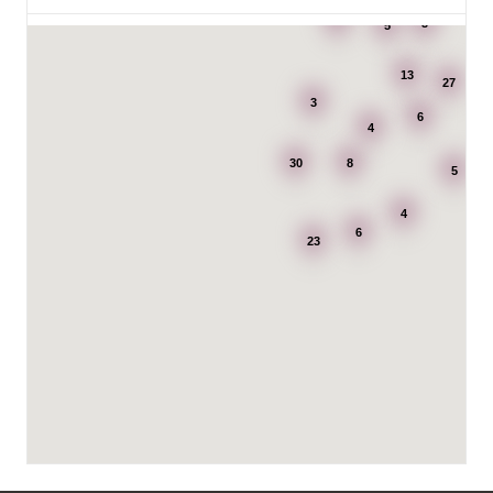
3
3
5
7195: Power Luleå
Betongvägen 1F
13
973 45 Luleå
27
3
6
4
AB Karl Hedin Bygghandel - Edsbyn
30
8
Box 320
5
791 27 Falun
4
6
BG Kök & Snickeri AB
23
Lärlingsgatan 18
904 22 Umeå
BITAB Belsings Isolering & Takläggning AB
FE 2121
Dalsäng 2, 64592 Strängnäs
838 79 Frösön
Tel.:
0152-30277
BSA Kök & Bad AB