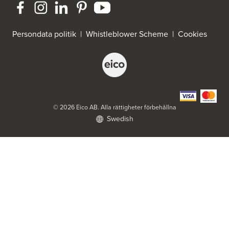
Strömledningsgatan 5
721 37 Västerås
Tel.:
021-145100
Persondata politik
|
Whistleblower Scheme
|
Cookies
ELON Bromma
FE 3761 Scancloud
c/o Peders Hushållsmaskiner AB
831 90 Östersund
Tel.:
0046-8980003
https://www.elon.se/
© 2026 Eico AB. Alla rättigheter förbehållna
Swedish
ELON Harry Carlssons
Norra Hansegatan 18
621 46 Visby
Tel.:
0046 498207000
https://www.elon.se/
ELON Kök & Vitvaror Strömstad AB
FE3353 Scancloud
831 90 Östersund
Tel.:
0526659980
https://www.elon.se/