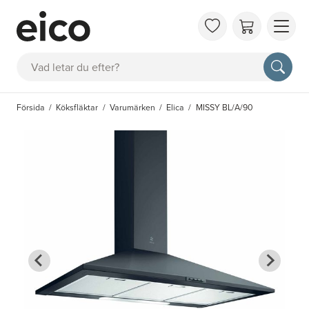
OM 
Sök
FAQ
KAT
Försida
Köksfläktar
Varumärken
Elica
MISSY BL/A/90
BOK
INS