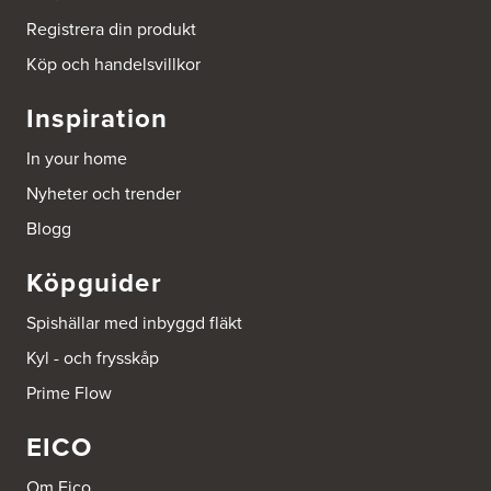
131 54 Nacka
Tel.:
0046-86428515
Registrera din produkt
http://www.ballingslov.se
Köp och handelsvillkor
Beijer Byggmat Norrtälje
Inspiration
Gäddvägen 12
761 41 Norrtälje
In your home
Tel.:
752412900
Nyheter och trender
Beijer Byggmaterial AB, Mölnlycke
Blogg
Hönekullavägen 25
435 44 Mölnlycke
Köpguider
Tel.:
752418750
Spishällar med inbyggd fläkt
Beijer Byggmaterial Bollnäs - Filial 041
Kyl - och frysskåp
Industrigatan 5
821 41 Bollnäs
Prime Flow
Tel.:
752411000
EICO
Beijer Byggmaterial Piteå - Filial 002
Batterigatan 2
Om Eico