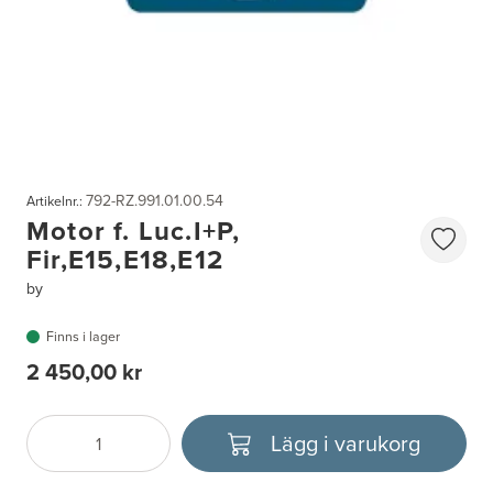
792-RZ.991.01.00.54
Artikelnr.:
Motor f. Luc.I+P,
Fir,E15,E18,E12
by
Finns i lager
2 450,00 kr
Lägg i varukorg
Antal
Välj enhet