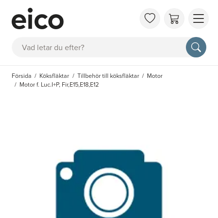
OM 
Sök
FAQ
KAT
Försida
Köksfläktar
Tillbehör till köksfläktar
Motor
BOK
Motor f. Luc.I+P, Fir,E15,E18,E12
INS