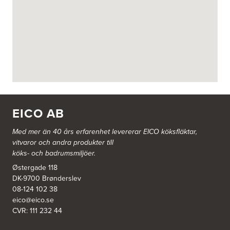
BITAB Belsings Isolering & Takläggning AB
FE 2121
Dalsäng 2, 64592 Strängnäs
838 79 Frösön
Tel.:
0152-30277
BSA Kök & Bad AB
Johannefredsgatan 7
431 53 Mölndal
EICO AB
Tel.:
31864380
Med mer än 40 års erfarenhet levererar EICO köksfläktar,
vitvaror och andra produkter till
Ballingslöv Arninge
köks- och badrumsmiljöer.
Hantverkarvägen 14
187 66 Täby
Østergade 118
Tel.:
0046-86300150
DK-9700 Brønderslev
http://www.ballingslov.se
08-124 102 38
eico@eico.se
Ballingslöv Borås
CVR: 111 232 44
Skaraborgsvägen 33C
506 30 Borås