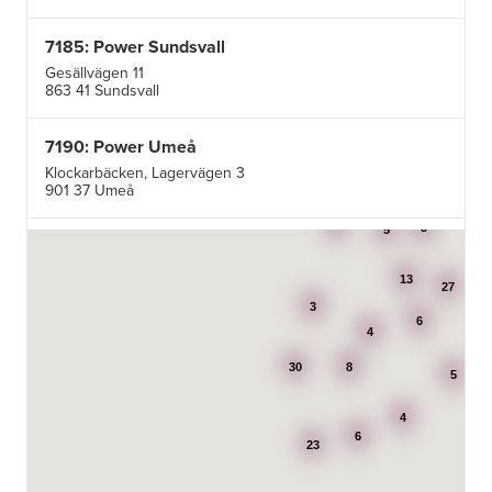
7185: Power Sundsvall
Gesällvägen 11
863 41 Sundsvall
7190: Power Umeå
Klockarbäcken, Lagervägen 3
901 37 Umeå
3
3
5
7195: Power Luleå
Betongvägen 1F
13
973 45 Luleå
27
3
6
4
AB Karl Hedin Bygghandel - Edsbyn
30
8
Box 320
5
791 27 Falun
4
6
BG Kök & Snickeri AB
23
Lärlingsgatan 18
904 22 Umeå