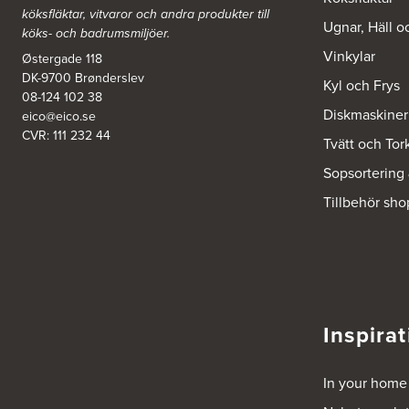
Mölndalsvägen 28
köksfläktar, vitvaror och andra produkter till
412 63 Göteborg
Ugnar, Häll o
köks- och badrumsmiljöer.
Tel.:
0046-31757500
http://www.ballingslov.se
Vinkylar
Østergade 118
DK-9700 Brønderslev
Kyl och Frys
Ballingslöv Hässleholm
08-124 102 38
Diskmaskiner
eico@eico.se
Nässelvägen 1
Stoby Måleri AB
CVR: 111 232 44
Tvätt och Tor
291 59 Kristianstad
Tel.:
0046-725286480
Sopsortering
http://www.ballingslov.se
Tillbehör sho
Ballingslöv Hässleholm
Okvägen 6
Stoby Måleri AB
281 51 Hässleholm
Tel.:
0046-451388500
http://www.ballingslov.se
Inspirat
Ballingslöv Jönköping
Industrigatan 18
In your home
553 03 Jönköping
Tel.:
364404030