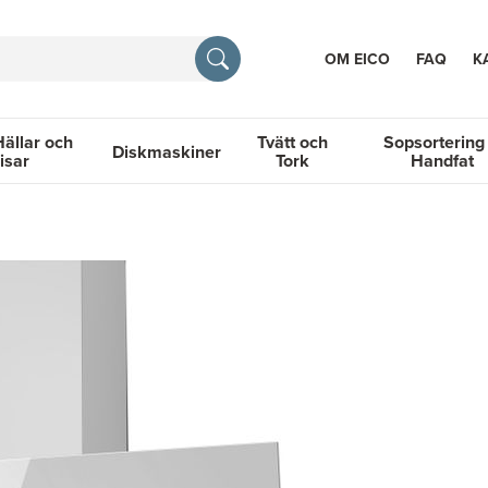
OM EICO
FAQ
K
Hällar och
Tvätt och
Sopsortering
Diskmaskiner
isar
Tork
Handfat
TION
llar och Spisar
Diskmaskiner
Tvätt och Tork
Sopsortering &