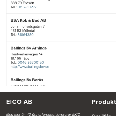
838 79 Frösön
Tel.:
0152-30277
BSA Kök & Bad AB
Johannefredsgatan 7
431 53 Mölndal
Tel.:
31864380
Ballingslöv Arninge
Hantverkarvägen 14
187 66 Täby
Tel.:
0046-86300150
http://www.ballingslov.se
Ballingslöv Borås
Skaraborgsvägen 33C
506 30 Borås
Tel.:
0046-333232502
http://www.ballingslov.se
EICO AB
Produkt
Ballingslöv Göteborg C
Med mer än 40 års erfarenhet levererar EICO
Köksfläktar