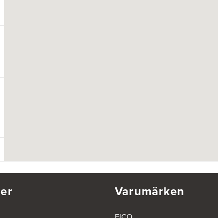
er
Varumärken
EICO