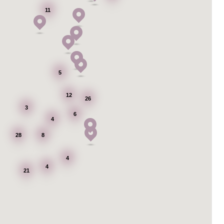
11
5
12
26
3
6
4
28
8
4
4
21