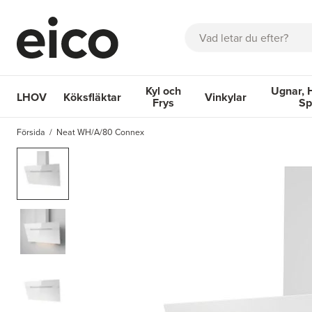
Sök
Kyl och
Ugnar, 
LHOV
Köksfläktar
Vinkylar
Frys
Sp
OM EICO
FAQ
KATALOGER
BOKA SERVICE
INSPIRA
Försida
Neat WH/A/80 Connex
Köksfläktar
Kyl och Frys
Vinkylar
Ugnar, Hä