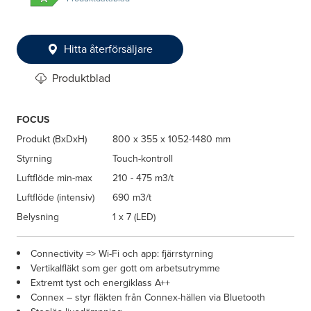
Hitta återförsäljare
Produktblad
FOCUS
Produkt (BxDxH)
800 x 355 x 1052-1480 mm
Styrning
Touch-kontroll
Luftflöde min-max
210 - 475 m3/t
Luftflöde (intensiv)
690 m3/t
Belysning
1 x 7 (LED)
Connectivity => Wi-Fi och app: fjärrstyrning
Vertikalfläkt som ger gott om arbetsutrymme
Extremt tyst och energiklass A++
Connex – styr fläkten från Connex-hällen via Bluetooth