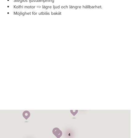
Steglös ljusdämpning
Kolfri motor => lägre ljud och längre hållbarhet.
Möjlighet för utblås bakåt
5
4