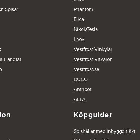
ch Spisar
Phantom
Elica
NikolaTesla
Lhov
k
Vestfrost Vinkylar
 & Handfat
Vestfrost Vitvaror
p
Vestfrost.se
DUCQ
Anthbot
ALFA
ion
Köpguider
Spishällar med inbyggd fläkt