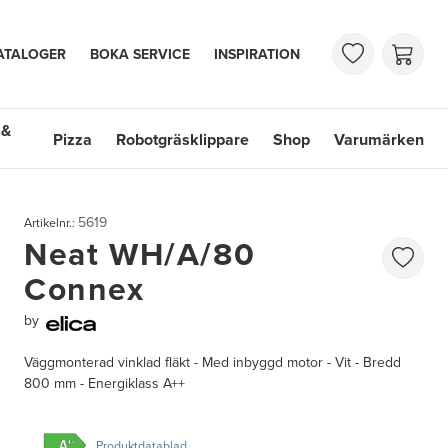
ATALOGER
BOKA SERVICE
INSPIRATION
 &
Pizza
Robotgräsklippare
Shop
Varumärken
 Handfat
Shop
Varumärken
5619
Artikelnr.:
Neat WH/A/80
Connex
by
Väggmonterad vinklad fläkt - Med inbyggd motor - Vit - Bredd
800 mm - Energiklass A++
Produktdatablad