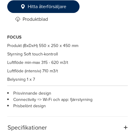
Hitta återförsäljare
Produktblad
FOCUS
Produkt (BxDxH)
550 x 250 x 450 mm
Styrning
Soft touch-kontroll
Luftflöde min-max
315 - 620 m3/t
Luftflöde (intensiv)
710 m3/t
Belysning
1 x 7
Prisvinnande design
Connectivity => Wi-Fi och app: fjärrstyrning
Prisbelönt design
Specifikationer