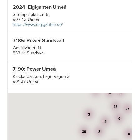
2024: Elgiganten Umeå
Strömpilsplatsen 5
907 43 Umeå
https://www.elgiganten.se/
7185: Power Sundsvall
Gesällvägen 11
863 41 Sundsvall
7190: Power Umeå
Klockarbäcken, Lagervägen 3
901 37 Umeå
3
3
5
7195: Power Luleå
Betongvägen 1F
13
973 45 Luleå
27
3
6
4
AB Karl Hedin Bygghandel - Edsbyn
30
8
Box 320
5
791 27 Falun