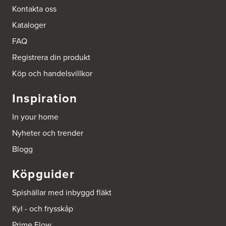
http://www.ballingslov.se
Kontakta oss
Kataloger
Ballingslöv Sickla
Hässelmanstorg 1-3
FAQ
131 54 Nacka
Tel.:
0046-86428515
Registrera din produkt
http://www.ballingslov.se
Köp och handelsvillkor
Beijer Byggmat Norrtälje
Inspiration
Gäddvägen 12
761 41 Norrtälje
In your home
Tel.:
752412900
Nyheter och trender
Beijer Byggmaterial AB, Mölnlycke
Blogg
Hönekullavägen 25
435 44 Mölnlycke
Köpguider
Tel.:
752418750
Spishällar med inbyggd fläkt
Beijer Byggmaterial Bollnäs - Filial 041
Kyl - och frysskåp
Industrigatan 5
821 41 Bollnäs
Prime Flow
Tel.:
752411000