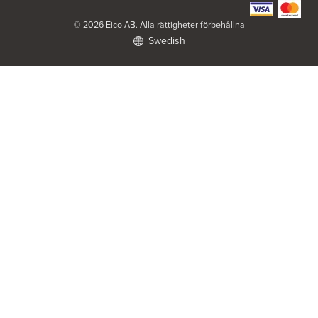
https://www.elon.se/
© 2026 Eico AB. Alla rättigheter förbehållna
Swedish
ELON Harry Carlssons
Norra Hansegatan 18
621 46 Visby
Tel.:
0046 498207000
https://www.elon.se/
ELON Kök & Vitvaror Strömstad AB
FE3353 Scancloud
831 90 Östersund
Tel.:
0526659980
https://www.elon.se/
ELON Ljungs i Lerum
Göteborgsvägen 2
443 30 Lerum
https://www.elon.se/
ELON Matsåke in Teg
Domarevägen 28