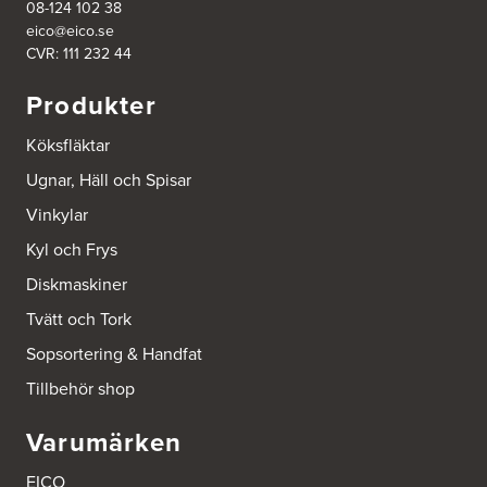
08-124 102 38
eico@eico.se
Ballingslöv Borås
CVR: 111 232 44
Skaraborgsvägen 33C
506 30 Borås
Produkter
Tel.:
0046-333232502
http://www.ballingslov.se
Köksfläktar
Ballingslöv Göteborg C
Ugnar, Häll och Spisar
Mölndalsvägen 28
Vinkylar
412 63 Göteborg
Tel.:
0046-31757500
Kyl och Frys
http://www.ballingslov.se
Diskmaskiner
Ballingslöv Hässleholm
Tvätt och Tork
Nässelvägen 1
Sopsortering & Handfat
Stoby Måleri AB
291 59 Kristianstad
Tillbehör shop
Tel.:
0046-725286480
http://www.ballingslov.se
Varumärken
Ballingslöv Hässleholm
EICO