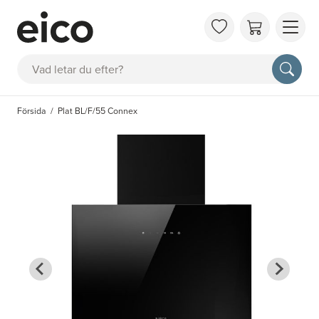
OM 
Sök
FAQ
KAT
Försida
Plat BL/F/55 Connex
BOK
INS