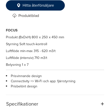
Hitta återförsäljare
Produktblad
FOCUS
Produkt (BxDxH)
800 x 250 x 450 mm
Styrning
Soft touch-kontroll
Luftflöde min-max
315 - 620 m3/t
Luftflöde (intensiv)
710 m3/t
Belysning
1 x 7
Prisvinnande design
Connectivity => Wi-Fi och app: fjärrstyrning
Prisbelönt design
Specifikationer