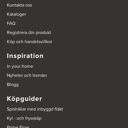
http://www.ballingslov.se
Kontakta oss
Kataloger
Ballingslöv Sickla
Hässelmanstorg 1-3
FAQ
131 54 Nacka
Tel.:
0046-86428515
Registrera din produkt
http://www.ballingslov.se
Köp och handelsvillkor
Beijer Byggmat Norrtälje
Inspiration
Gäddvägen 12
761 41 Norrtälje
In your home
Tel.:
752412900
Nyheter och trender
Beijer Byggmaterial AB, Mölnlycke
Blogg
Hönekullavägen 25
435 44 Mölnlycke
Köpguider
Tel.:
752418750
Spishällar med inbyggd fläkt
Beijer Byggmaterial Bollnäs - Filial 041
Kyl - och frysskåp
Industrigatan 5
821 41 Bollnäs
Prime Flow
Tel.:
752411000