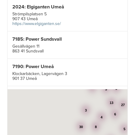
2024: Elgiganten Umeå
Strömpilsplatsen 5
907 43 Umeå
https://www.elgiganten.se/
7185: Power Sundsvall
Gesällvägen 11
863 41 Sundsvall
7190: Power Umeå
Klockarbäcken, Lagervägen 3
901 37 Umeå
3
3
5
7195: Power Luleå
Betongvägen 1F
13
973 45 Luleå
27
3
6
4
AB Karl Hedin Bygghandel - Edsbyn
30
8
Box 320
5
791 27 Falun