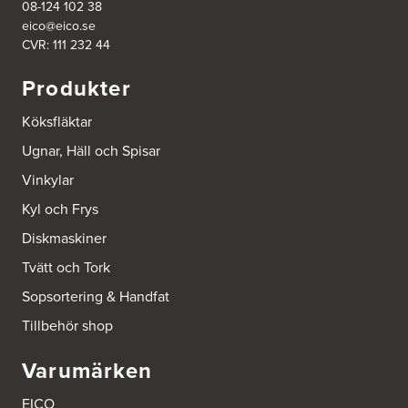
08-124 102 38
eico@eico.se
Ballingslöv Borås
CVR: 111 232 44
Skaraborgsvägen 33C
506 30 Borås
Produkter
Tel.:
0046-333232502
http://www.ballingslov.se
Köksfläktar
Ballingslöv Göteborg C
Ugnar, Häll och Spisar
Mölndalsvägen 28
Vinkylar
412 63 Göteborg
Tel.:
0046-31757500
Kyl och Frys
http://www.ballingslov.se
Diskmaskiner
Ballingslöv Hässleholm
Tvätt och Tork
Nässelvägen 1
Sopsortering & Handfat
Stoby Måleri AB
291 59 Kristianstad
Tillbehör shop
Tel.:
0046-725286480
http://www.ballingslov.se
Varumärken
Ballingslöv Hässleholm
EICO