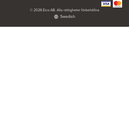
https://www.elon.se/
© 2026 Eico AB. Alla rättigheter förbehållna
Swedish
ELON Harry Carlssons
Norra Hansegatan 18
621 46 Visby
Tel.:
0046 498207000
https://www.elon.se/
ELON Kök & Vitvaror Strömstad AB
FE3353 Scancloud
831 90 Östersund
Tel.:
0526659980
https://www.elon.se/
ELON Ljungs i Lerum
Göteborgsvägen 2
443 30 Lerum
https://www.elon.se/
ELON Matsåke in Teg
Domarevägen 28