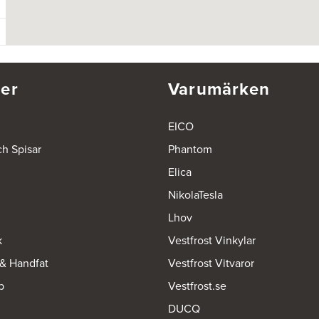
er
Varumärken
EICO
ch Spisar
Phantom
Elica
NikolaTesla
Lhov
k
Vestfrost Vinkylar
 & Handfat
Vestfrost Vitvaror
p
Vestfrost.se
DUCQ