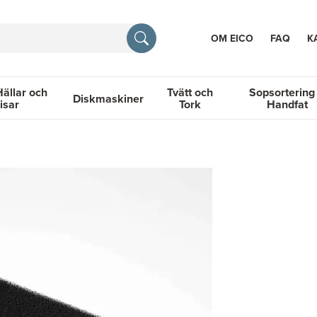
OM EICO
FAQ
K
Hällar och
Tvätt och
Sopsortering
Diskmaskiner
isar
Tork
Handfat
TION
llar och Spisar
Diskmaskiner
Tvätt och Tork
Sopsortering &