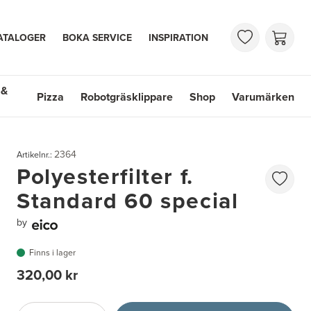
ATALOGER
BOKA SERVICE
INSPIRATION
 &
Pizza
Robotgräsklippare
Shop
Varumärken
 Handfat
Shop
Varumärken
2364
Artikelnr.:
Polyesterfilter f.
Standard 60 special
by
Finns i lager
320,00 kr