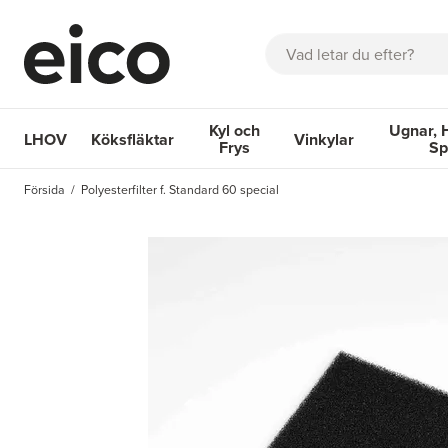
Sök
Kyl och
Ugnar, 
LHOV
Köksfläktar
Vinkylar
Frys
Sp
OM EICO
FAQ
KATALOGER
BOKA SERVICE
INSPIRA
Försida
Polyesterfilter f. Standard 60 special
Köksfläktar
Kyl och Frys
Vinkylar
Ugnar, Hä