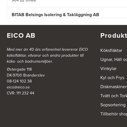
904 22 Umeå
BITAB Belsings Isolering & Takläggning AB
FE 2121
Dalsäng 2, 64592 Strängnäs
838 79 Frösön
EICO AB
Produkt
Tel.:
0152-30277
BSA Kök & Bad AB
Med mer än 40 års erfarenhet levererar EICO
Köksfläktar
köksfläktar, vitvaror och andra produkter till
Johannefredsgatan 7
Ugnar, Häll o
431 53 Mölndal
köks- och badrumsmiljöer.
Tel.:
31864380
Vinkylar
Østergade 118
DK-9700 Brønderslev
Kyl och Frys
Ballingslöv Arninge
08-124 102 38
Diskmaskiner
Hantverkarvägen 14
eico@eico.se
187 66 Täby
CVR: 111 232 44
Tvätt och Tor
Tel.:
0046-86300150
http://www.ballingslov.se
Sopsortering
Tillbehör sho
Ballingslöv Borås
Skaraborgsvägen 33C
506 30 Borås