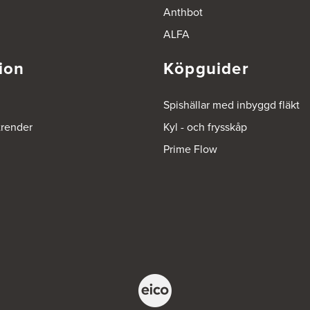
Anthbot
ALFA
ion
Köpguider
Spishällar med inbyggd fläkt
trender
Kyl - och frysskåp
Prime Flow