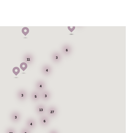
6
6
3
11
4
4
3
3
5
13
27
3
6
4