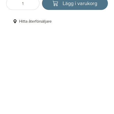
Lägg i varukorg
Antal
Välj enhet
Hitta återförsäljare