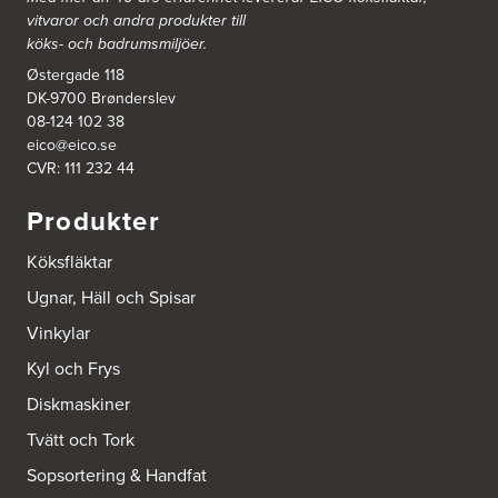
vitvaror och andra produkter till
Ballingslöv Arninge
köks- och badrumsmiljöer.
Hantverkarvägen 14
187 66 Täby
Østergade 118
Tel.:
0046-86300150
DK-9700 Brønderslev
http://www.ballingslov.se
08-124 102 38
eico@eico.se
Ballingslöv Borås
CVR: 111 232 44
Skaraborgsvägen 33C
506 30 Borås
Produkter
Tel.:
0046-333232502
http://www.ballingslov.se
Köksfläktar
Ballingslöv Göteborg C
Ugnar, Häll och Spisar
Mölndalsvägen 28
Vinkylar
412 63 Göteborg
Tel.:
0046-31757500
Kyl och Frys
http://www.ballingslov.se
Diskmaskiner
Ballingslöv Hässleholm
Tvätt och Tork
Nässelvägen 1
Sopsortering & Handfat
Stoby Måleri AB
291 59 Kristianstad