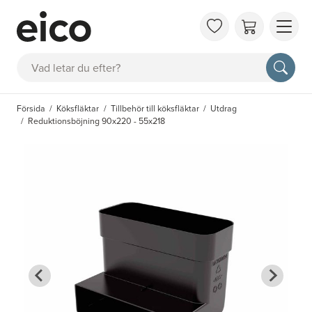
OM 
Sök
FAQ
KAT
Försida
Köksfläktar
Tillbehör till köksfläktar
Utdrag
BOK
Reduktionsböjning 90x220 - 55x218
INS