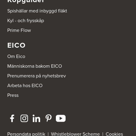
Spishällar med inbyggd fläkt
Beijer Byggmaterial Bollnäs - Filial 041
Kyl - och frysskåp
Industrigatan 5
821 41 Bollnäs
Prime Flow
Tel.:
752411000
EICO
Beijer Byggmaterial Piteå - Filial 002
Batterigatan 2
Om Eico
941 47 Piteå
Tel.:
752411518
Människorna bakom EICO
Prenumerera på nyhetsbrev
Bra Hus från Hedlunds AB
Arbeta hos EICO
Järnvägsgatan 12
795 71 Furudal
Press
Tel.:
0258-31200
Dahlström Kök Och Design AB
Strömledningsgatan 5
721 37 Västerås
Tel.:
021-145100
Persondata politik
|
Whistleblower Scheme
|
Cookies