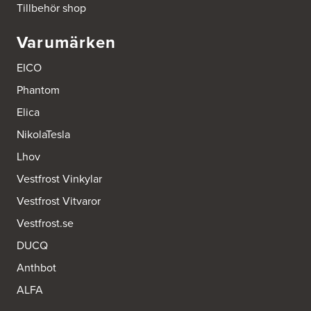
Tillbehör shop
Tel.:
0046-725286480
http://www.ballingslov.se
Varumärken
Ballingslöv Hässleholm
EICO
Okvägen 6
Stoby Måleri AB
Phantom
281 51 Hässleholm
Tel.:
0046-451388500
Elica
http://www.ballingslov.se
NikolaTesla
Ballingslöv Jönköping
Lhov
Industrigatan 18
Vestfrost Vinkylar
553 03 Jönköping
Tel.:
364404030
Vestfrost Vitvaror
http://www.ballingslov.se
Vestfrost.se
Ballingslöv Länna
DUCQ
Lignellsväg 3
136 49 Vega
Anthbot
Tel.:
0046-87454450
http://www.ballingslov.se
ALFA