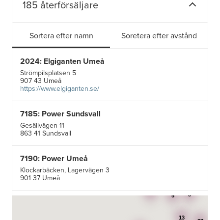
185 återförsäljare
Sortera efter namn
Soretera efter avstånd
2024: Elgiganten Umeå
Strömpilsplatsen 5
907 43 Umeå
https://www.elgiganten.se/
7185: Power Sundsvall
Gesällvägen 11
863 41 Sundsvall
7190: Power Umeå
Klockarbäcken, Lagervägen 3
901 37 Umeå
3
3
5
7195: Power Luleå
Betongvägen 1F
13