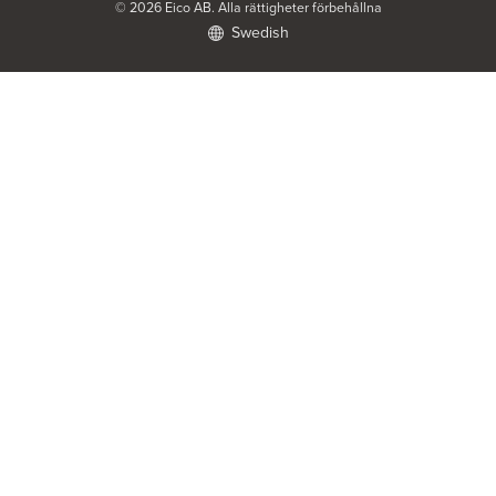
© 2026 Eico AB. Alla rättigheter förbehållna
Swedish