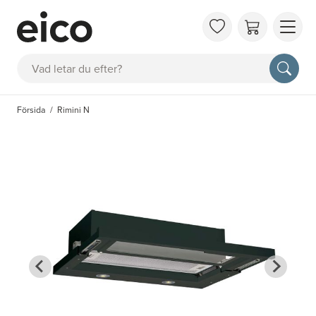
OM 
Sök
FAQ
KAT
Försida
Rimini N
BOK
INS