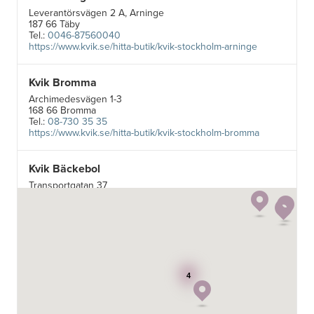
Leverantörsvägen 2 A, Arninge
187 66 Täby
Tel.:
0046-87560040
https://www.kvik.se/hitta-butik/kvik-stockholm-arninge
Kvik Bromma
Archimedesvägen 1-3
168 66 Bromma
Tel.:
08-730 35 35
https://www.kvik.se/hitta-butik/kvik-stockholm-bromma
Kvik Bäckebol
Transportgatan 37
422 46 Hisings Backa
Tel.:
0046-313525845
https://www.kvik.se/hitta-butik/kvik-goeteborg-baeckebol
Kvik Göteborg City AB
Transportgatan 37
4
422 46 Hisings Backa
Tel.:
0046-313525845
https://www.kvik.se/hitta-butik/kvik-goeteborg-city