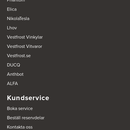
Kvik Västerås
Kankroksgatan 3D
Elica
721 38 Västerås
Tel.:
0046-761023016
NikolaTesla
https://www.kvik.se/hitta-butik/kvik-vaesteraas
Lhov
Vestfrost Vinkylar
Vestfrost Vitvaror
Vestfrost.se
DUCQ
Anthbot
ALFA
Kundservice
Boka service
Beställ reservdelar
Kontakta oss