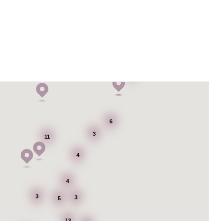
6
6
3
11
4
4
3
3
5
13