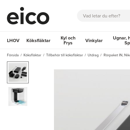
Sök
Kyl och
Ugnar, 
LHOV
Köksfläktar
Vinkylar
Frys
Sp
OM EICO
FAQ
KATALOGER
BOKA SERVICE
INSPIRA
Försida
Köksfläktar
Tillbehör till köksfläktar
Utdrag
Rörpaket IN, Nik
Köksfläktar
Kyl och Frys
Vinkylar
Ugnar, Hä