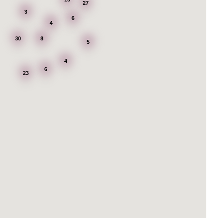
27
3
6
4
30
8
5
4
6
23