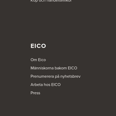
Köp och handelsvillkor
EICO
Om Eico
Människorna bakom EICO
Prenumerera på nyhetsbrev
Arbeta hos EICO
Press