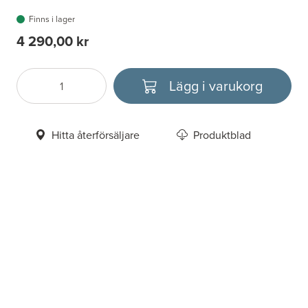
Finns i lager
4 290,00 kr
Lägg i varukorg
Antal
Välj enhet
Hitta återförsäljare
Produktblad