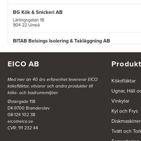
BG Kök & Snickeri AB
Lärlingsgatan 18
904 22 Umeå
BITAB Belsings Isolering & Takläggning AB
FE 2121
Dalsäng 2, 64592 Strängnäs
838 79 Frösön
EICO AB
Produkt
Tel.:
0152-30277
BSA Kök & Bad AB
Med mer än 40 års erfarenhet levererar EICO
Köksfläktar
köksfläktar, vitvaror och andra produkter till
Johannefredsgatan 7
Ugnar, Häll o
431 53 Mölndal
köks- och badrumsmiljöer.
Tel.:
31864380
Vinkylar
Østergade 118
DK-9700 Brønderslev
Kyl och Frys
Ballingslöv Arninge
08-124 102 38
Diskmaskiner
Hantverkarvägen 14
eico@eico.se
187 66 Täby
CVR: 111 232 44
Tvätt och Tor
Tel.:
0046-86300150
http://www.ballingslov.se