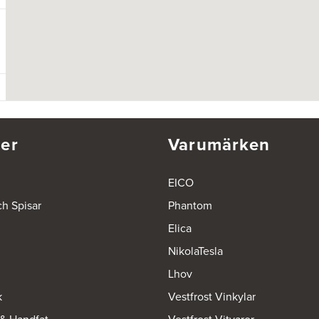
er
Varumärken
EICO
ch Spisar
Phantom
Elica
NikolaTesla
Lhov
k
Vestfrost Vinkylar