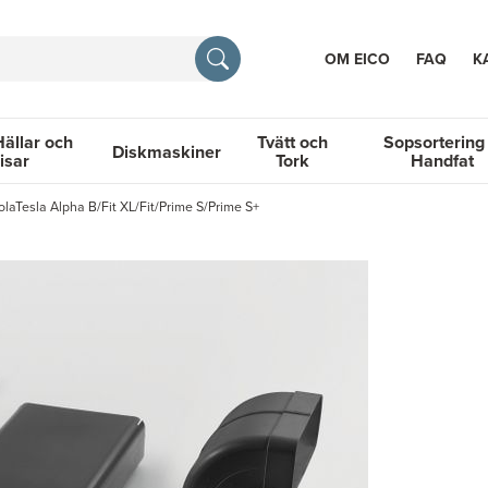
OM EICO
FAQ
K
Hällar och
Tvätt och
Sopsortering
Diskmaskiner
isar
Tork
Handfat
TION
olaTesla Alpha B/Fit XL/Fit/Prime S/Prime S+
llar och Spisar
Diskmaskiner
Tvätt och Tork
Sopsortering &