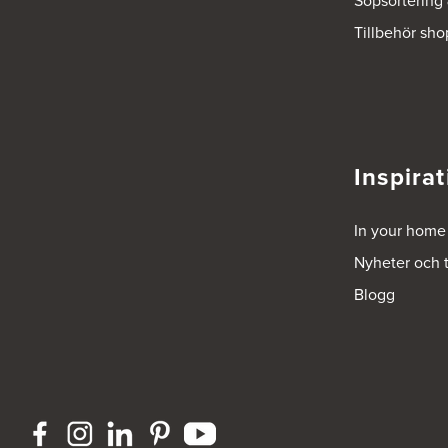
Sopsortering
Tillbehör sho
Ballingslöv Borås
Skaraborgsvägen 33C
506 30 Borås
Tel.:
0046-333232502
http://www.ballingslov.se
Ballingslöv Göteborg C
Inspirat
Mölndalsvägen 28
412 63 Göteborg
Tel.:
0046-31757500
In your home
http://www.ballingslov.se
Nyheter och 
Ballingslöv Hässleholm
Blogg
Nässelvägen 1
Stoby Måleri AB
291 59 Kristianstad
Tel.:
0046-725286480
http://www.ballingslov.se
Ballingslöv Hässleholm
Okvägen 6