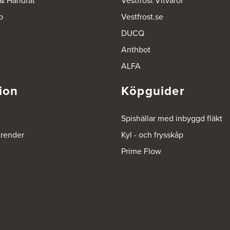
 & Handfat
Vestfrost Vitvaror
p
Vestfrost.se
DUCQ
Anthbot
ALFA
ion
Köpguider
Spishällar med inbyggd fläkt
trender
Kyl - och frysskåp
Prime Flow