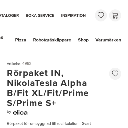
ATALOGER
BOKA SERVICE
INSPIRATION
 &
Pizza
Robotgräsklippare
Shop
Varumärken
 Handfat
Shop
Varumärken
4962
Artikelnr.:
Rörpaket IN,
NikolaTesla Alpha
B/Fit XL/Fit/Prime
S/Prime S+
by
Rörpaket för ombyggnad till recirkulation - Svart