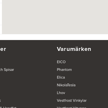
er
Varumärken
EICO
ch Spisar
Phantom
Elica
NikolaTesla
Lhov
k
Vestfrost Vinkylar