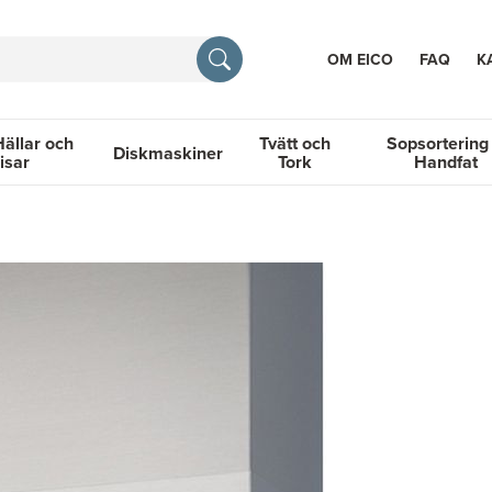
OM EICO
FAQ
K
Hällar och
Tvätt och
Sopsortering
Diskmaskiner
isar
Tork
Handfat
TION
llar och Spisar
Diskmaskiner
Tvätt och Tork
Sopsortering &