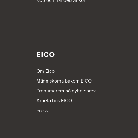
Köp och handelsvillkor
EICO
Om Eico
Människorna bakom EICO
Prenumerera på nyhetsbrev
Arbeta hos EICO
Press