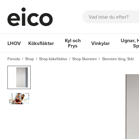
Sök
Kyl och
Ugnar, 
LHOV
Köksfläktar
Vinkylar
Frys
Sp
OM EICO
FAQ
KATALOGER
BOKA SERVICE
INSPIRA
Försida
Shop
Shop köksfläktar
Shop Skorsten
Skorsten lång, Stål
Köksfläktar
Kyl och Frys
Vinkylar
Ugnar, Hä