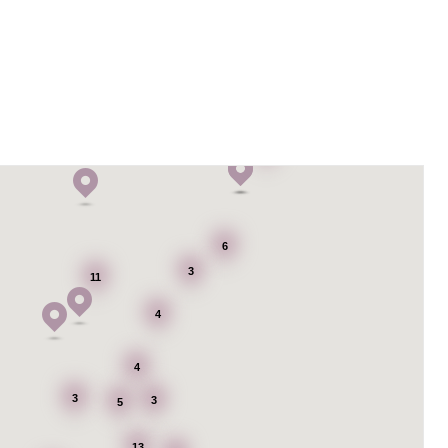
6
6
3
11
4
4
3
3
5
13