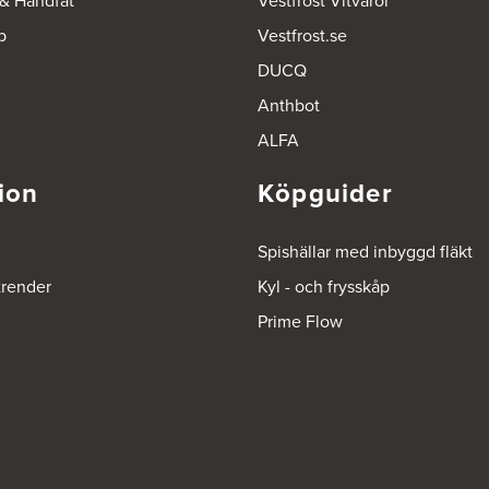
 & Handfat
Vestfrost Vitvaror
p
Vestfrost.se
DUCQ
Anthbot
ALFA
ion
Köpguider
Spishällar med inbyggd fläkt
trender
Kyl - och frysskåp
Prime Flow