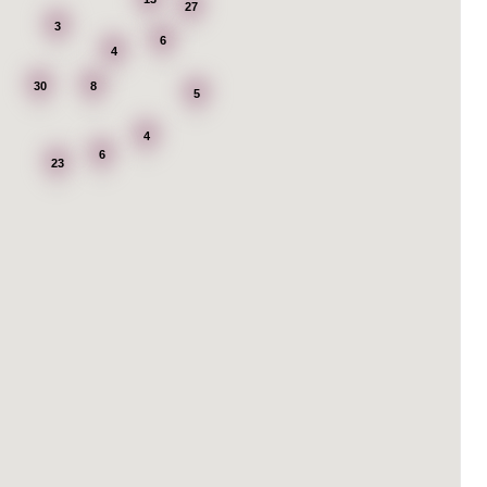
27
3
6
4
30
8
5
4
6
23