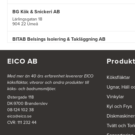
BG Kök & Snickeri AB
Lärlingsgatan 18
904 22 Umeå
BITAB Belsings Isolering & Takläggning AB
FE 2121
Dalsäng 2, 64592 Strängnäs
838 79 Frösön
EICO AB
Produkt
Tel.:
0152-30277
BSA Kök & Bad AB
Med mer än 40 års erfarenhet levererar EICO
Köksfläktar
köksfläktar, vitvaror och andra produkter till
Johannefredsgatan 7
Ugnar, Häll o
431 53 Mölndal
köks- och badrumsmiljöer.
Tel.:
31864380
Vinkylar
Østergade 118
DK-9700 Brønderslev
Kyl och Frys
Ballingslöv Arninge
08-124 102 38
Diskmaskiner
Hantverkarvägen 14
eico@eico.se
187 66 Täby
CVR: 111 232 44
Tvätt och Tor
Tel.:
0046-86300150
http://www.ballingslov.se