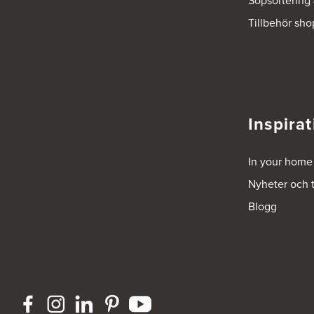
Sopsortering
Tillbehör sho
Ballingslöv Borås
Skaraborgsvägen 33C
506 30 Borås
Tel.:
0046-333232502
http://www.ballingslov.se
Ballingslöv Göteborg C
Inspirat
Mölndalsvägen 28
412 63 Göteborg
Tel.:
0046-31757500
In your home
http://www.ballingslov.se
Nyheter och 
Ballingslöv Hässleholm
Blogg
Nässelvägen 1
Stoby Måleri AB
291 59 Kristianstad
Tel.:
0046-725286480
http://www.ballingslov.se
Ballingslöv Hässleholm
Okvägen 6