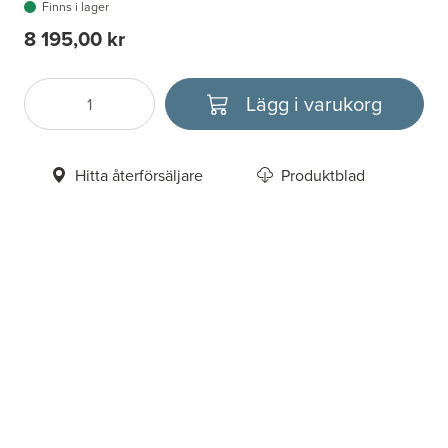
Finns i lager
8 195,00 kr
Lägg i varukorg
Antal
Välj enhet
Hitta återförsäljare
Produktblad