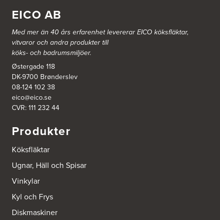
Johannefredsgatan 7
EICO AB
431 53 Mölndal
Tel.:
31864380
Med mer än 40 års erfarenhet levererar EICO köksfläktar,
vitvaror och andra produkter till
Ballingslöv Arninge
köks- och badrumsmiljöer.
Hantverkarvägen 14
187 66 Täby
Østergade 118
Tel.:
0046-86300150
DK-9700 Brønderslev
http://www.ballingslov.se
08-124 102 38
eico@eico.se
Ballingslöv Borås
CVR: 111 232 44
Skaraborgsvägen 33C
506 30 Borås
Produkter
Tel.:
0046-333232502
http://www.ballingslov.se
Köksfläktar
Ballingslöv Göteborg C
Ugnar, Häll och Spisar
Mölndalsvägen 28
Vinkylar
412 63 Göteborg
Tel.:
0046-31757500
Kyl och Frys
http://www.ballingslov.se
Diskmaskiner