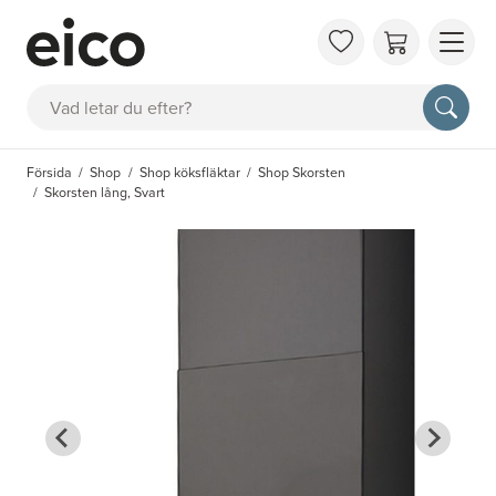
OM 
Sök
FAQ
KAT
Försida
Shop
Shop köksfläktar
Shop Skorsten
BOK
Skorsten lång, Svart
INS