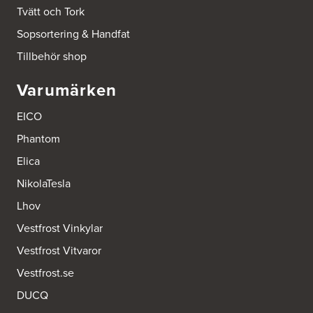
Ballingslöv Hässleholm
Tvätt och Tork
Nässelvägen 1
Sopsortering & Handfat
Stoby Måleri AB
291 59 Kristianstad
Tillbehör shop
Tel.:
0046-725286480
http://www.ballingslov.se
Varumärken
Ballingslöv Hässleholm
EICO
Okvägen 6
Stoby Måleri AB
Phantom
281 51 Hässleholm
Tel.:
0046-451388500
Elica
http://www.ballingslov.se
NikolaTesla
Ballingslöv Jönköping
Lhov
Industrigatan 18
Vestfrost Vinkylar
553 03 Jönköping
Tel.:
364404030
Vestfrost Vitvaror
http://www.ballingslov.se
Vestfrost.se
Ballingslöv Länna
DUCQ
Lignellsväg 3