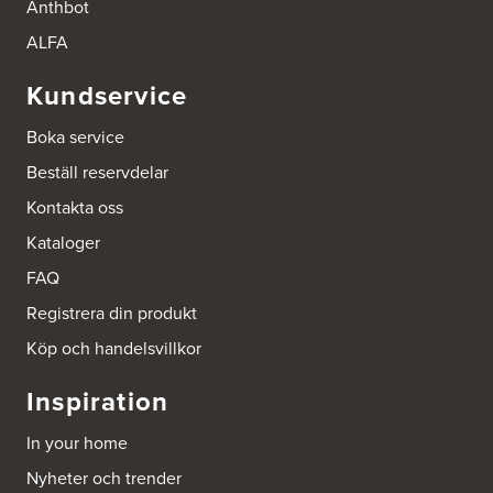
136 49 Vega
Anthbot
Tel.:
0046-87454450
http://www.ballingslov.se
ALFA
Kundservice
Ballingslöv Mölndal
Johannefredsgatan 7
Boka service
Bsa Kök & Bad AB
431 53 Mölndal
Beställ reservdelar
Tel.:
0046-31864380
http://www.ballingslov.se
Kontakta oss
Kataloger
Ballingslöv Sickla
Hässelmanstorg 1-3
FAQ
131 54 Nacka
Tel.:
0046-86428515
Registrera din produkt
http://www.ballingslov.se
Köp och handelsvillkor
Beijer Byggmat Norrtälje
Inspiration
Gäddvägen 12
761 41 Norrtälje
In your home
Tel.:
752412900
Nyheter och trender