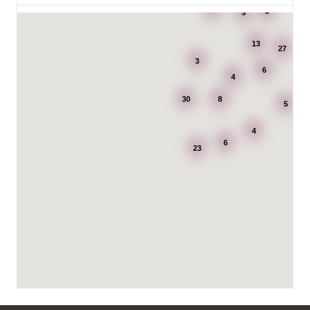
3
3
5
7195: Power Luleå
Betongvägen 1F
13
973 45 Luleå
27
3
6
4
AB Karl Hedin Bygghandel - Edsbyn
30
8
Box 320
5
791 27 Falun
4
6
BG Kök & Snickeri AB
23
Lärlingsgatan 18
904 22 Umeå
BITAB Belsings Isolering & Takläggning AB
FE 2121
Dalsäng 2, 64592 Strängnäs
838 79 Frösön
Tel.:
0152-30277
BSA Kök & Bad AB