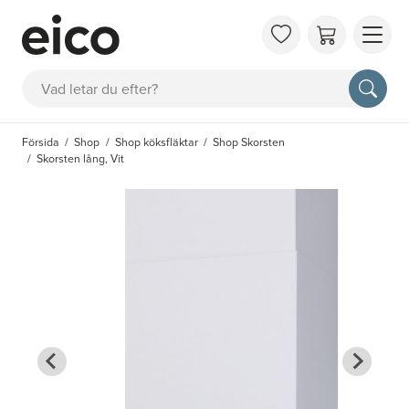
OM 
Sök
FAQ
KAT
Försida
Shop
Shop köksfläktar
Shop Skorsten
BOK
Skorsten lång, Vit
INS