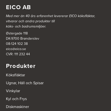
Johannefredsgatan 7
431 53 Mölndal
EICO AB
Tel.:
31864380
Med mer än 40 års erfarenhet levererar EICO köksfläktar,
vitvaror och andra produkter till
Ballingslöv Arninge
köks- och badrumsmiljöer.
Hantverkarvägen 14
187 66 Täby
Østergade 118
Tel.:
0046-86300150
DK-9700 Brønderslev
http://www.ballingslov.se
08-124 102 38
eico@eico.se
Ballingslöv Borås
CVR: 111 232 44
Skaraborgsvägen 33C
506 30 Borås
Produkter
Tel.:
0046-333232502
http://www.ballingslov.se
Köksfläktar
Ballingslöv Göteborg C
Ugnar, Häll och Spisar
Mölndalsvägen 28
Vinkylar
412 63 Göteborg
Tel.:
0046-31757500
Kyl och Frys
http://www.ballingslov.se
Diskmaskiner