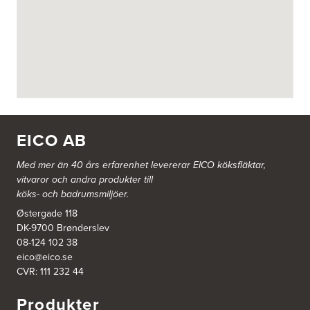
BITAB Belsings Isolering & Takläggning AB
FE 2121
Dalsäng 2, 64592 Strängnäs
838 79 Frösön
Tel.:
0152-30277
BSA Kök & Bad AB
Johannefredsgatan 7
431 53 Mölndal
EICO AB
Tel.:
31864380
Med mer än 40 års erfarenhet levererar EICO köksfläktar,
vitvaror och andra produkter till
Ballingslöv Arninge
köks- och badrumsmiljöer.
Hantverkarvägen 14
187 66 Täby
Østergade 118
Tel.:
0046-86300150
DK-9700 Brønderslev
http://www.ballingslov.se
08-124 102 38
eico@eico.se
Ballingslöv Borås
CVR: 111 232 44
Skaraborgsvägen 33C
506 30 Borås
Produkter
Tel.:
0046-333232502