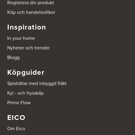
Tel.:
0046-86428515
Registrera din produkt
http://www.ballingslov.se
Köp och handelsvillkor
Beijer Byggmat Norrtälje
Inspiration
Gäddvägen 12
761 41 Norrtälje
In your home
Tel.:
752412900
Nyheter och trender
Beijer Byggmaterial AB, Mölnlycke
Blogg
Hönekullavägen 25
435 44 Mölnlycke
Köpguider
Tel.:
752418750
Spishällar med inbyggd fläkt
Beijer Byggmaterial Bollnäs - Filial 041
Kyl - och frysskåp
Industrigatan 5
821 41 Bollnäs
Prime Flow
Tel.:
752411000
EICO
Beijer Byggmaterial Piteå - Filial 002
Batterigatan 2
Om Eico
941 47 Piteå