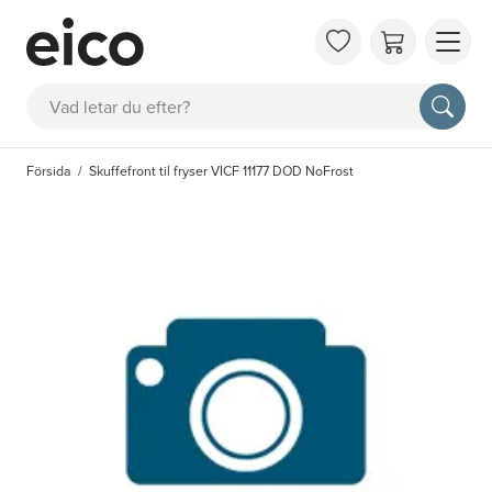
OM 
Sök
FAQ
KAT
Försida
Skuffefront til fryser VICF 11177 DOD NoFrost
BOK
INS