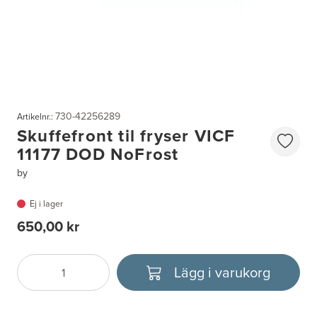
730-42256289
Artikelnr.:
Skuffefront til fryser VICF
11177 DOD NoFrost
by
Ej i lager
650,00 kr
Lägg i varukorg
Antal
Välj enhet