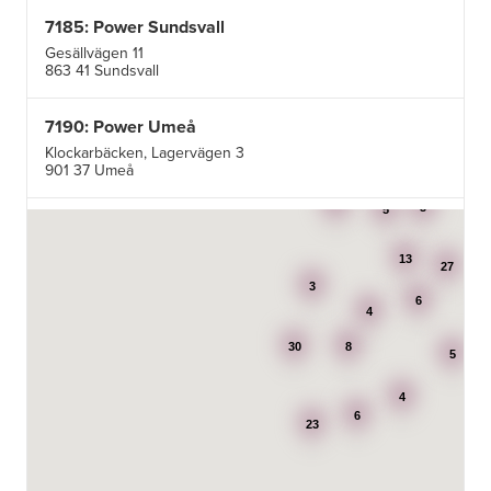
7185: Power Sundsvall
Gesällvägen 11
863 41 Sundsvall
7190: Power Umeå
Klockarbäcken, Lagervägen 3
901 37 Umeå
3
3
5
7195: Power Luleå
Betongvägen 1F
13
973 45 Luleå
27
3
6
4
AB Karl Hedin Bygghandel - Edsbyn
30
8
Box 320
5
791 27 Falun
4
6
BG Kök & Snickeri AB
23
Lärlingsgatan 18
904 22 Umeå