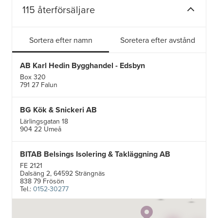
115 återförsäljare
Sortera efter namn
Soretera efter avstånd
AB Karl Hedin Bygghandel - Edsbyn
Box 320
791 27 Falun
BG Kök & Snickeri AB
Lärlingsgatan 18
904 22 Umeå
BITAB Belsings Isolering & Takläggning AB
FE 2121
Dalsäng 2, 64592 Strängnäs
838 79 Frösön
Tel.:
0152-30277
Ballingslöv Arninge