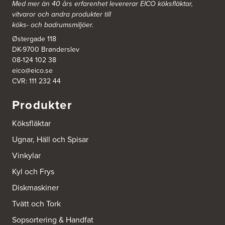
http://www.ballingslov.se
Med mer än 40 års erfarenhet levererar EICO köksfläktar,
vitvaror och andra produkter till
köks- och badrumsmiljöer.
Ballingslöv Hässleholm
Okvägen 6
Østergade 118
Stoby Måleri AB
DK-9700 Brønderslev
281 51 Hässleholm
08-124 102 38
Tel.:
0046-451388500
http://www.ballingslov.se
eico@eico.se
CVR: 111 232 44
Ballingslöv Jönköping
Produkter
Industrigatan 18
553 03 Jönköping
Köksfläktar
Tel.:
364404030
http://www.ballingslov.se
Ugnar, Häll och Spisar
Vinkylar
Ballingslöv Länna
Lignellsväg 3
Kyl och Frys
136 49 Vega
Tel.:
0046-87454450
Diskmaskiner
http://www.ballingslov.se
Tvätt och Tork
Ballingslöv Mölndal
Sopsortering & Handfat