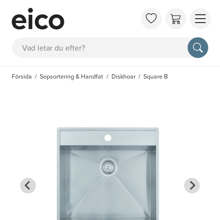
OM 
Sök
FAQ
KAT
Försida
Sopsortering & Handfat
Diskhoar
Square B
BOK
INS