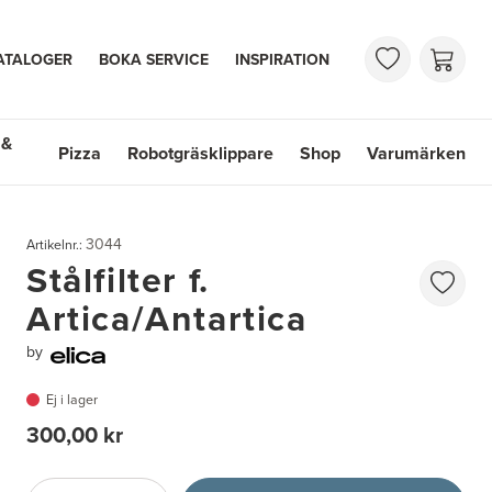
ATALOGER
BOKA SERVICE
INSPIRATION
 &
Pizza
Robotgräsklippare
Shop
Varumärken
 Handfat
Shop
Varumärken
3044
Artikelnr.:
Stålfilter f.
Artica/Antartica
by
Ej i lager
300,00 kr