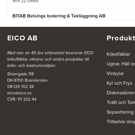
904 22 Umeå
BITAB Belsings Isolering & Takläggning AB
FE 2121
Dalsäng 2, 64592 Strängnäs
838 79 Frösön
EICO AB
Produkt
Tel.:
0152-30277
BSA Kök & Bad AB
Med mer än 40 års erfarenhet levererar EICO
Köksfläktar
köksfläktar, vitvaror och andra produkter till
Johannefredsgatan 7
Ugnar, Häll o
431 53 Mölndal
köks- och badrumsmiljöer.
Tel.:
31864380
Vinkylar
Østergade 118
DK-9700 Brønderslev
Kyl och Frys
Ballingslöv Arninge
08-124 102 38
Diskmaskiner
Hantverkarvägen 14
eico@eico.se
187 66 Täby
CVR: 111 232 44
Tvätt och Tor
Tel.:
0046-86300150
http://www.ballingslov.se
Sopsortering
Tillbehör sho
Ballingslöv Borås
Skaraborgsvägen 33C
506 30 Borås