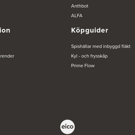
Anthbot
ALFA
ion
Köpguider
Spishällar med inbyggd fläkt
trender
Kyl - och frysskåp
Prime Flow