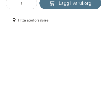
Lägg i varukorg
Antal
Välj enhet
Hitta återförsäljare