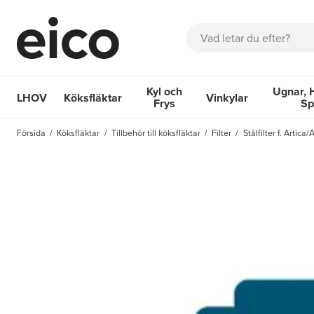
Sök
Kyl och
Ugnar, 
LHOV
Köksfläktar
Vinkylar
Frys
Sp
OM EICO
FAQ
KATALOGER
BOKA SERVICE
INSPIRA
Försida
Köksfläktar
Tillbehör till köksfläktar
Filter
Stålfilter f. Artica/
Köksfläktar
Kyl och Frys
Vinkylar
Ugnar, Hä