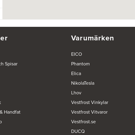
er
Varumärken
EICO
ch Spisar
Phantom
Elica
NikolaTesla
Lhov
k
Vestfrost Vinkylar
 & Handfat
Vestfrost Vitvaror
p
Vestfrost.se
DUCQ