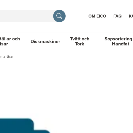
OM EICO
FAQ
K
Hällar och
Tvätt och
Sopsortering
Diskmaskiner
isar
Tork
Handfat
TION
Antartica
llar och Spisar
Diskmaskiner
Tvätt och Tork
Sopsortering &