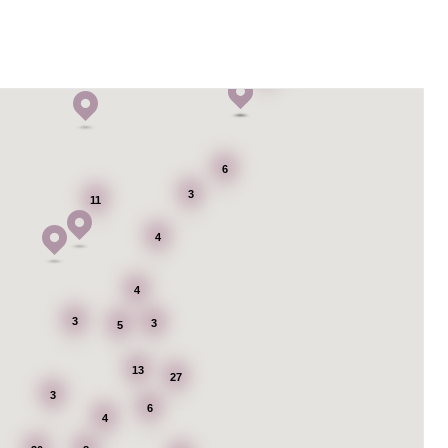
6
6
3
11
4
4
3
3
5
13
27
3
6
4