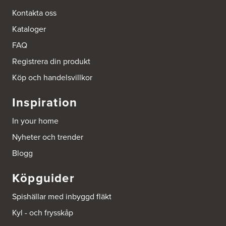
http://www.ballingslov.se
Kontakta oss
Kataloger
Ballingslöv Sickla
Hässelmanstorg 1-3
FAQ
131 54 Nacka
Tel.:
0046-86428515
Registrera din produkt
http://www.ballingslov.se
Köp och handelsvillkor
Beijer Byggmat Norrtälje
Inspiration
Gäddvägen 12
761 41 Norrtälje
In your home
Tel.:
752412900
Nyheter och trender
Beijer Byggmaterial AB, Mölnlycke
Blogg
Hönekullavägen 25
435 44 Mölnlycke
Köpguider
Tel.:
752418750
Spishällar med inbyggd fläkt
Beijer Byggmaterial Bollnäs - Filial 041
Kyl - och frysskåp
Industrigatan 5
821 41 Bollnäs