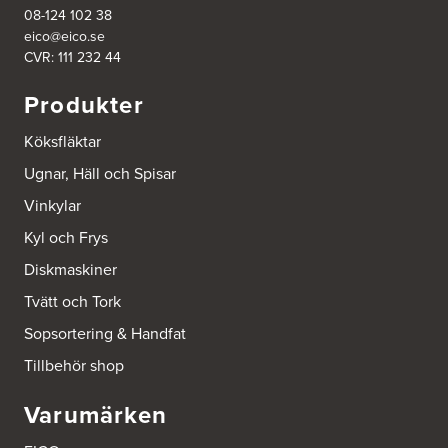
08-124 102 38
eico@eico.se
Ballingslöv Borås
CVR: 111 232 44
Skaraborgsvägen 33C
506 30 Borås
Produkter
Tel.:
0046-333232502
http://www.ballingslov.se
Köksfläktar
Ballingslöv Göteborg C
Ugnar, Häll och Spisar
Mölndalsvägen 28
Vinkylar
412 63 Göteborg
Tel.:
0046-31757500
Kyl och Frys
http://www.ballingslov.se
Diskmaskiner
Ballingslöv Hässleholm
Tvätt och Tork
Nässelvägen 1
Sopsortering & Handfat
Stoby Måleri AB
291 59 Kristianstad
Tillbehör shop
Tel.:
0046-725286480
http://www.ballingslov.se
Varumärken
Ballingslöv Hässleholm