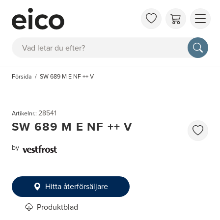
OM 
Sök
FAQ
KAT
Försida
SW 689 M E NF ++ V
BOK
INS
28541
Artikelnr.:
SW 689 M E NF ++ V
by
Hitta återförsäljare
Produktblad