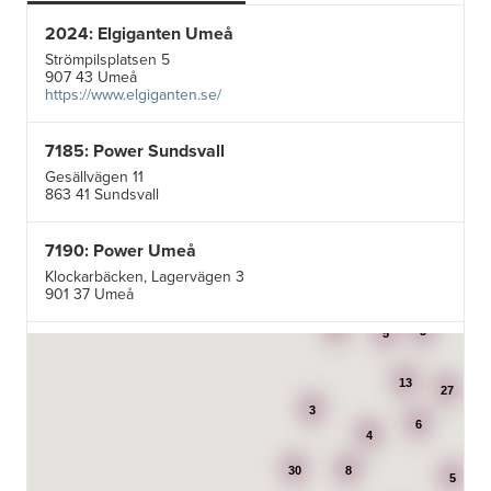
2024: Elgiganten Umeå
Strömpilsplatsen 5
907 43 Umeå
https://www.elgiganten.se/
7185: Power Sundsvall
Gesällvägen 11
863 41 Sundsvall
7190: Power Umeå
Klockarbäcken, Lagervägen 3
901 37 Umeå
3
3
5
7195: Power Luleå
Betongvägen 1F
13
973 45 Luleå
27
3
6
4
AB Karl Hedin Bygghandel - Edsbyn
30
8
Box 320
5