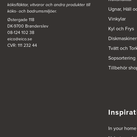
köksfläktar, vitvaror och andra produkter till
Ugnar, Häll o
köks- och badrumsmiljöer.
Kvik Nova Lund
Vinkylar
Østergade 118
Företagsvägen 36
DK-9700 Brønderslev
227 61 Lund
Kyl och Frys
Tel.:
0046-46700030
08-124 102 38
https://www.kvik.se/hitta-butik/kvik-nova-lund
Diskmaskiner
eico@eico.se
CVR: 111 232 44
Tvätt och Tor
Kvik Sisjön AB
Sopsortering
St. Åvägen 19, Sisjön
436 34 Askim
Tillbehör sho
Tel.:
0046-31686370
https://www.kvik.se/hitta-butik/kvik-goeteborg-sisjoen
Kvik Sundsvall
Norra Förmansvägen 26
865 92 Sundsvall
Tel.:
0046-709992387
Inspirat
https://www.kvik.se/hitta-butik/kvik-sundsvall
Kvik Svågertorp
In your home
Drakagaten 4a