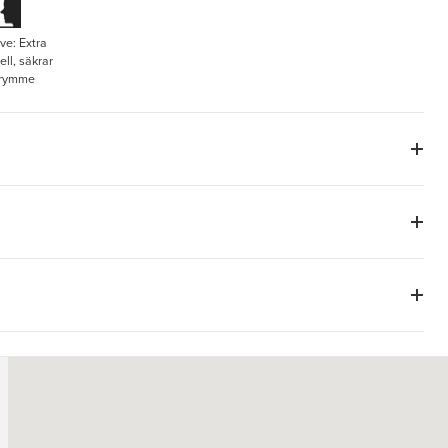
e: Extra
ll, säkrar
trymme