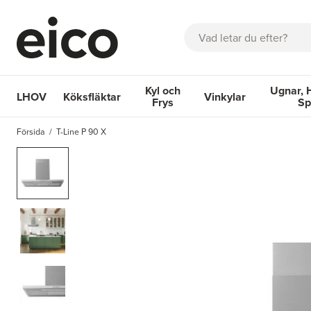
Sök
Kyl och
Ugnar, 
LHOV
Köksfläktar
Vinkylar
Frys
Sp
OM EICO
FAQ
KATALOGER
BOKA SERVICE
INSPIRA
Försida
T-Line P 90 X
Köksfläktar
Kyl och Frys
Vinkylar
Ugnar, Hä