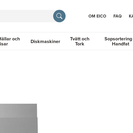
OM EICO
FAQ
K
Hällar och
Tvätt och
Sopsortering
Diskmaskiner
isar
Tork
Handfat
TION
llar och Spisar
Diskmaskiner
Tvätt och Tork
Sopsortering &