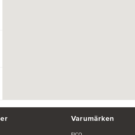
er
Varumärken
EICO