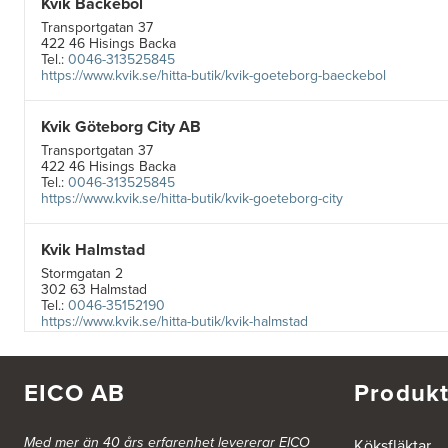
Kvik Bäckebol
Transportgatan 37
422 46 Hisings Backa
Tel.:
0046-313525845
https://www.kvik.se/hitta-butik/kvik-goeteborg-baeckebol
Kvik Göteborg City AB
Transportgatan 37
422 46 Hisings Backa
Tel.:
0046-313525845
https://www.kvik.se/hitta-butik/kvik-goeteborg-city
Kvik Halmstad
Stormgatan 2
302 63 Halmstad
Tel.:
0046-35152190
https://www.kvik.se/hitta-butik/kvik-halmstad
Kvik Helsingborg
EICO AB
Produkt
Ekslingan 9, Väla Norra
254 67 Helsingborg
Tel.:
0046-42203970
Med mer än 40 års erfarenhet levererar EICO
https://www.kvik.se/hitta-butik/kvik-helsingborg
Köksfläktar