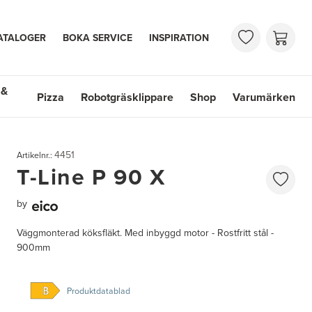
ATALOGER
BOKA SERVICE
INSPIRATION
 &
Pizza
Robotgräsklippare
Shop
Varumärken
 Handfat
Shop
Varumärken
4451
Artikelnr.:
T-Line P 90 X
by
Väggmonterad köksfläkt. Med inbyggd motor - Rostfritt stål -
900mm
Produktdatablad