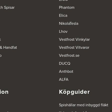
ch Spisar
Phantom
Elica
NikolaTesla
Lhov
k
Vestfrost Vinkylar
 & Handfat
Vestfrost Vitvaror
p
Vestfrost.se
DUCQ
Anthbot
ALFA
ion
Köpguider
Spishällar med inbyggd fläkt