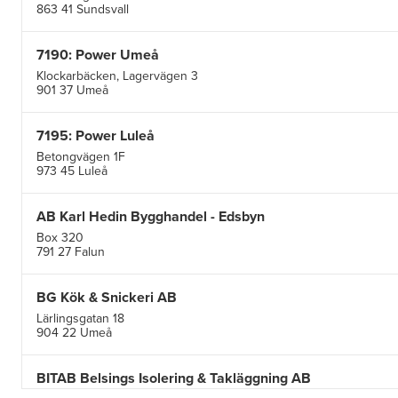
863 41 Sundsvall
7190: Power Umeå
Klockarbäcken, Lagervägen 3
901 37 Umeå
7195: Power Luleå
Betongvägen 1F
973 45 Luleå
AB Karl Hedin Bygghandel - Edsbyn
Box 320
791 27 Falun
BG Kök & Snickeri AB
Lärlingsgatan 18
904 22 Umeå
BITAB Belsings Isolering & Takläggning AB