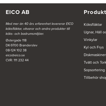
FE 2121
Dalsäng 2, 64592 Strängnäs
838 79 Frösön
EICO AB
Produkt
Tel.:
0152-30277
BSA Kök & Bad AB
Med mer än 40 års erfarenhet levererar EICO
Köksfläktar
köksfläktar, vitvaror och andra produkter till
Johannefredsgatan 7
Ugnar, Häll o
431 53 Mölndal
köks- och badrumsmiljöer.
Tel.:
31864380
Vinkylar
Østergade 118
DK-9700 Brønderslev
Kyl och Frys
Ballingslöv Arninge
08-124 102 38
Diskmaskiner
Hantverkarvägen 14
eico@eico.se
187 66 Täby
CVR: 111 232 44
Tvätt och Tor
Tel.:
0046-86300150
http://www.ballingslov.se
Sopsortering
Tillbehör sho
Ballingslöv Borås
Skaraborgsvägen 33C
506 30 Borås
Tel.:
0046-333232502
http://www.ballingslov.se