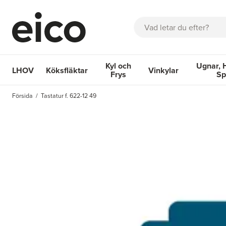
Sök
Kyl och
Ugnar, 
LHOV
Köksfläktar
Vinkylar
Frys
Sp
OM EICO
FAQ
KATALOGER
BOKA SERVICE
INSPIRA
Försida
Tastatur f. 622-12 49
Köksfläktar
Kyl och Frys
Vinkylar
Ugnar, Hä