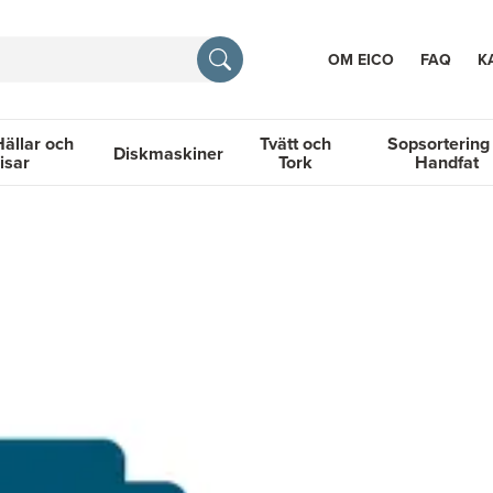
OM EICO
FAQ
K
Hällar och
Tvätt och
Sopsortering
Diskmaskiner
isar
Tork
Handfat
TION
llar och Spisar
Diskmaskiner
Tvätt och Tork
Sopsortering &