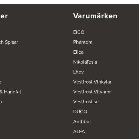
er
Varumärken
EICO
ch Spisar
Phantom
Elica
NikolaTesla
Lhov
k
Vestfrost Vinkylar
 & Handfat
Vestfrost Vitvaror
p
Vestfrost.se
DUCQ
Anthbot
ALFA