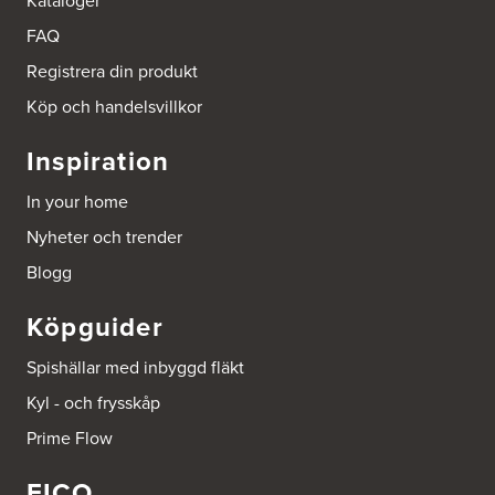
Kataloger
Ballingslöv Sickla
Hässelmanstorg 1-3
FAQ
131 54 Nacka
Tel.:
0046-86428515
Registrera din produkt
http://www.ballingslov.se
Köp och handelsvillkor
Beijer Byggmat Norrtälje
Inspiration
Gäddvägen 12
761 41 Norrtälje
In your home
Tel.:
752412900
Nyheter och trender
Beijer Byggmaterial AB, Mölnlycke
Blogg
Hönekullavägen 25
435 44 Mölnlycke
Köpguider
Tel.:
752418750
Spishällar med inbyggd fläkt
Beijer Byggmaterial Bollnäs - Filial 041
Kyl - och frysskåp
Industrigatan 5
821 41 Bollnäs
Prime Flow
Tel.:
752411000
EICO