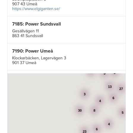
907 43 Umeå
https://www.elgiganten.se/
7185: Power Sundsvall
Gesällvägen 11
863 41 Sundsvall
7190: Power Umeå
Klockarbäcken, Lagervägen 3
901 37 Umeå
3
3
5
7195: Power Luleå
Betongvägen 1F
13
973 45 Luleå
27
3
6
4
AB Karl Hedin Bygghandel - Edsbyn
30
8
Box 320
5
791 27 Falun
4
6
BG Kök & Snickeri AB
23