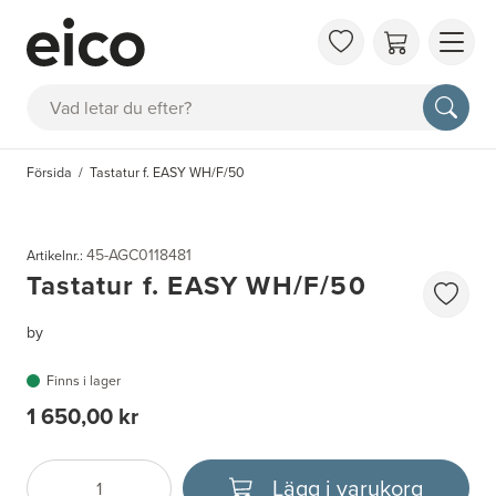
OM 
Sök
FAQ
KAT
Försida
Tastatur f. EASY WH/F/50
BOK
INS
45-AGC0118481
Artikelnr.:
Tastatur f. EASY WH/F/50
by
Finns i lager
1 650,00 kr
Lägg i varukorg