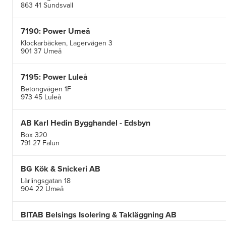
863 41 Sundsvall
7190: Power Umeå
Klockarbäcken, Lagervägen 3
901 37 Umeå
7195: Power Luleå
Betongvägen 1F
973 45 Luleå
AB Karl Hedin Bygghandel - Edsbyn
Box 320
791 27 Falun
BG Kök & Snickeri AB
Lärlingsgatan 18
904 22 Umeå
BITAB Belsings Isolering & Takläggning AB