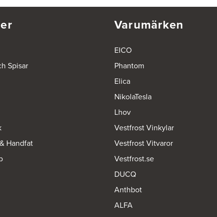
er
Varumärken
EICO
ch Spisar
Phantom
Elica
NikolaTesla
Lhov
k
Vestfrost Vinkylar
 & Handfat
Vestfrost Vitvaror
p
Vestfrost.se
DUCQ
Anthbot
ALFA