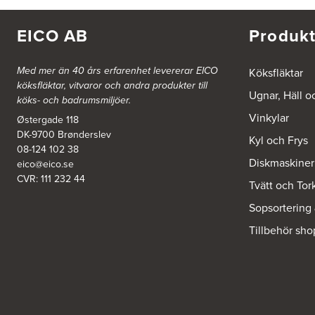
FE 2121
Dalsäng 2, 64592 Strängnäs
838 79 Frösön
EICO AB
Produkt
Tel.:
0152-30277
BSA Kök & Bad AB
Med mer än 40 års erfarenhet levererar EICO
Köksfläktar
köksfläktar, vitvaror och andra produkter till
Johannefredsgatan 7
Ugnar, Häll o
431 53 Mölndal
köks- och badrumsmiljöer.
Tel.:
31864380
Vinkylar
Østergade 118
DK-9700 Brønderslev
Kyl och Frys
Ballingslöv Arninge
08-124 102 38
Diskmaskiner
Hantverkarvägen 14
eico@eico.se
187 66 Täby
CVR: 111 232 44
Tvätt och Tor
Tel.:
0046-86300150
http://www.ballingslov.se
Sopsortering
Tillbehör sho
Ballingslöv Borås
Skaraborgsvägen 33C
506 30 Borås
Tel.:
0046-333232502
http://www.ballingslov.se