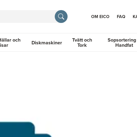
OM EICO
FAQ
K
Hällar och
Tvätt och
Sopsortering
Diskmaskiner
isar
Tork
Handfat
TION
llar och Spisar
Diskmaskiner
Tvätt och Tork
Sopsortering &