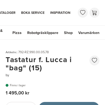
ATALOGER
BOKA SERVICE
INSPIRATION
 &
Pizza
Robotgräsklippare
Shop
Varumärken
 Handfat
Shop
Varumärken
792-RZ.990.00.05.78
Artikelnr.:
Tastatur f. Lucca i
"bag" (15)
by
Finns i lager
1 495,00 kr