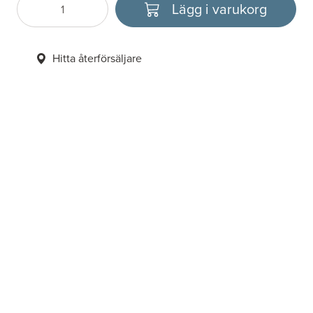
Lägg i varukorg
Antal
Välj enhet
Hitta återförsäljare
6