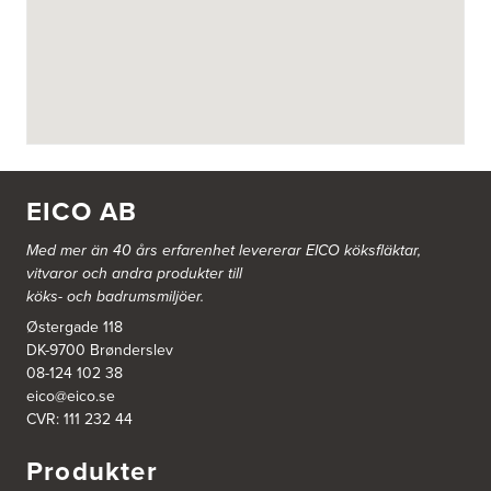
BITAB Belsings Isolering & Takläggning AB
FE 2121
Dalsäng 2, 64592 Strängnäs
838 79 Frösön
Tel.:
0152-30277
BSA Kök & Bad AB
Johannefredsgatan 7
431 53 Mölndal
EICO AB
Tel.:
31864380
Med mer än 40 års erfarenhet levererar EICO köksfläktar,
vitvaror och andra produkter till
Ballingslöv Arninge
köks- och badrumsmiljöer.
Hantverkarvägen 14
187 66 Täby
Østergade 118
Tel.:
0046-86300150
DK-9700 Brønderslev
http://www.ballingslov.se
08-124 102 38
eico@eico.se
Ballingslöv Borås
CVR: 111 232 44
Skaraborgsvägen 33C
506 30 Borås
Produkter
Tel.:
0046-333232502
http://www.ballingslov.se