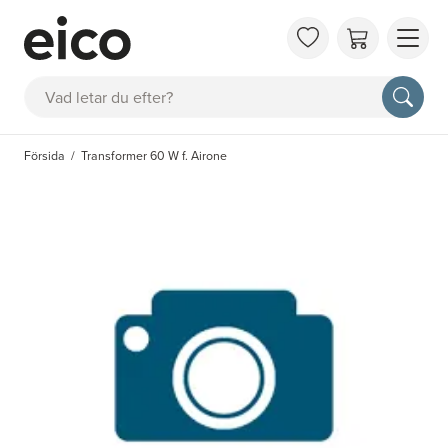
OM 
Sök
FAQ
KAT
Försida
Transformer 60 W f. Airone
BOK
INS