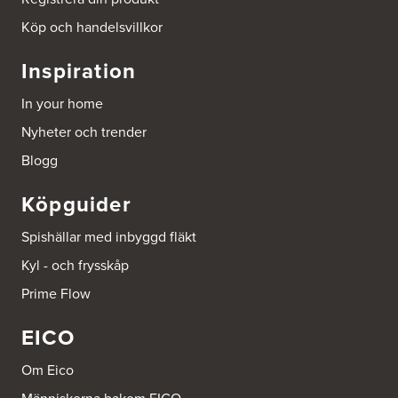
http://www.ballingslov.se
Köp och handelsvillkor
Beijer Byggmat Norrtälje
Inspiration
Gäddvägen 12
761 41 Norrtälje
In your home
Tel.:
752412900
Nyheter och trender
Beijer Byggmaterial AB, Mölnlycke
Blogg
Hönekullavägen 25
435 44 Mölnlycke
Köpguider
Tel.:
752418750
Spishällar med inbyggd fläkt
Beijer Byggmaterial Bollnäs - Filial 041
Kyl - och frysskåp
Industrigatan 5
821 41 Bollnäs
Prime Flow
Tel.:
752411000
EICO
Beijer Byggmaterial Piteå - Filial 002
Batterigatan 2
Om Eico
941 47 Piteå
Tel.:
752411518