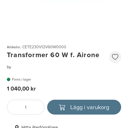
CETE230V12V60W0000
Artikelnr.:
Transformer 60 W f. Airone
by
Finns i lager
1 040,00 kr
Lägg i varukorg
Antal
Välj enhet
Hitta återförsäljare