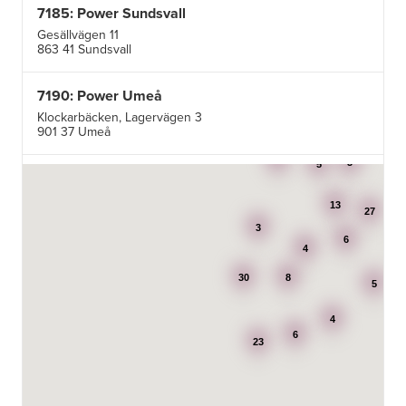
7185: Power Sundsvall
Gesällvägen 11
863 41 Sundsvall
7190: Power Umeå
Klockarbäcken, Lagervägen 3
901 37 Umeå
3
3
5
7195: Power Luleå
Betongvägen 1F
13
973 45 Luleå
27
3
6
4
AB Karl Hedin Bygghandel - Edsbyn
30
8
Box 320
5
791 27 Falun
4
6
BG Kök & Snickeri AB
23
Lärlingsgatan 18
904 22 Umeå