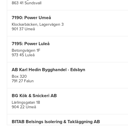
863 41 Sundsvall
7190: Power Umeå
Klockarbäcken, Lagervägen 3
901 37 Umeå
7195: Power Luleå
Betongvägen 1F
973 45 Luleå
AB Karl Hedin Bygghandel - Edsbyn
Box 320
791 27 Falun
BG Kök & Snickeri AB
Lärlingsgatan 18
904 22 Umeå
BITAB Belsings Isolering & Takläggning AB