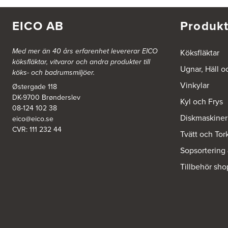
FE 2121
Dalsäng 2, 64592 Strängnäs
838 79 Frösön
EICO AB
Produkt
Tel.:
0152-30277
BSA Kök & Bad AB
Med mer än 40 års erfarenhet levererar EICO
Köksfläktar
köksfläktar, vitvaror och andra produkter till
Johannefredsgatan 7
Ugnar, Häll o
431 53 Mölndal
köks- och badrumsmiljöer.
Tel.:
31864380
Vinkylar
Østergade 118
DK-9700 Brønderslev
Kyl och Frys
Ballingslöv Arninge
08-124 102 38
Diskmaskiner
Hantverkarvägen 14
eico@eico.se
187 66 Täby
CVR: 111 232 44
Tvätt och Tor
Tel.:
0046-86300150
http://www.ballingslov.se
Sopsortering
Tillbehör sho
Ballingslöv Borås
Skaraborgsvägen 33C
506 30 Borås
Tel.:
0046-333232502
http://www.ballingslov.se