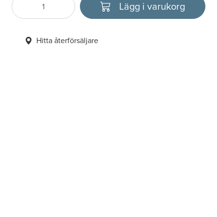
Lägg i varukorg
Antal
Välj enhet
Hitta återförsäljare
6