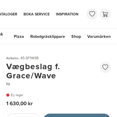
ATALOGER
BOKA SERVICE
INSPIRATION
 &
Pizza
Robotgräsklippare
Shop
Varumärken
 Handfat
Shop
Varumärken
45-SF1W3B
Artikelnr.:
Vægbeslag f.
Grace/Wave
by
Ej i lager
1 630,00 kr