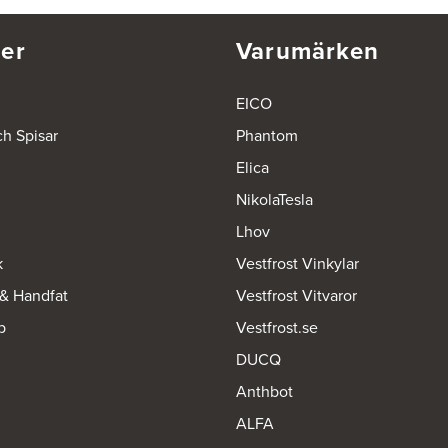
er
Varumärken
EICO
ch Spisar
Phantom
Elica
NikolaTesla
Lhov
k
Vestfrost Vinkylar
 & Handfat
Vestfrost Vitvaror
p
Vestfrost.se
DUCQ
Anthbot
ALFA