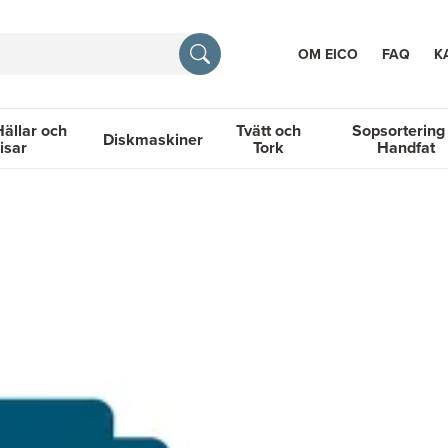
OM EICO
FAQ
K
Hällar och
Tvätt och
Sopsortering
Diskmaskiner
isar
Tork
Handfat
TION
llar och Spisar
Diskmaskiner
Tvätt och Tork
Sopsortering &