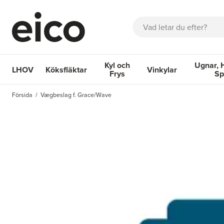
Sök
Kyl och
Ugnar, 
LHOV
Köksfläktar
Vinkylar
Frys
Sp
OM EICO
FAQ
KATALOGER
BOKA SERVICE
INSPIRA
Försida
Vægbeslag f. Grace/Wave
Köksfläktar
Kyl och Frys
Vinkylar
Ugnar, Hä