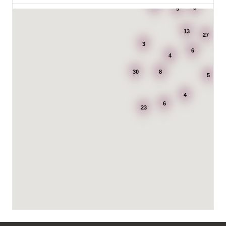
3
3
5
7195: Power Luleå
Betongvägen 1F
13
973 45 Luleå
27
3
6
4
AB Karl Hedin Bygghandel - Edsbyn
30
8
Box 320
5
791 27 Falun
4
6
BG Kök & Snickeri AB
23
Lärlingsgatan 18
904 22 Umeå
BITAB Belsings Isolering & Takläggning AB
FE 2121
Dalsäng 2, 64592 Strängnäs
838 79 Frösön
Tel.:
0152-30277
BSA Kök & Bad AB