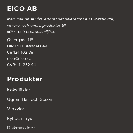
Johannefredsgatan 7
431 53 Mölndal
EICO AB
Tel.:
31864380
Med mer än 40 års erfarenhet levererar EICO köksfläktar,
vitvaror och andra produkter till
Ballingslöv Arninge
köks- och badrumsmiljöer.
Hantverkarvägen 14
187 66 Täby
Østergade 118
Tel.:
0046-86300150
DK-9700 Brønderslev
http://www.ballingslov.se
08-124 102 38
eico@eico.se
Ballingslöv Borås
CVR: 111 232 44
Skaraborgsvägen 33C
506 30 Borås
Produkter
Tel.:
0046-333232502
http://www.ballingslov.se
Köksfläktar
Ballingslöv Göteborg C
Ugnar, Häll och Spisar
Mölndalsvägen 28
Vinkylar
412 63 Göteborg
Tel.:
0046-31757500
Kyl och Frys
http://www.ballingslov.se
Diskmaskiner