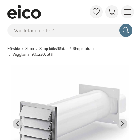
OM 
Sök
FAQ
KAT
Försida
Shop
Shop köksfläktar
Shop utdrag
BOK
Väggkanal 90x220, Stål
INS